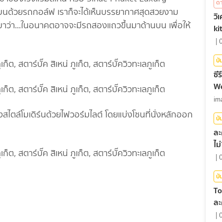
ด
้านบนด้วยรถกอล์ฟ เราก็จะได้เห็นบรรยากาศสุดสวยงาม
วิ
าว่า...ในอนาคตอาจจะมีรถสองแถวขึ้นมาด้านบน เพื่อให้
ki
|
บั
ซีร
We
im
สไตล์โมเดิร์นด้วยไฟวอร์มไลต์ โดยแบ่งโซนที่นั่งหลักออก
บั
ละ
ไม
|
บั
To
ละ
|