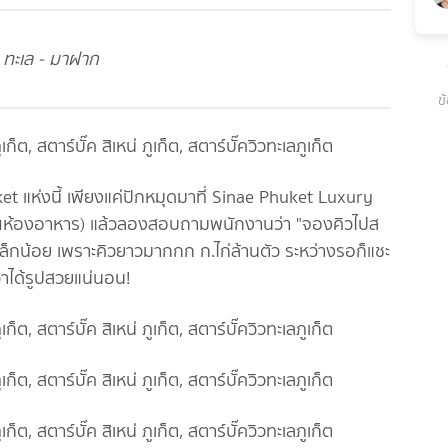
- ทะเล - มาฝาก
ข
t แห่งนี้ เพียงแค่ปักหมุดมาที่ Sinae Phuket Luxury
บริเวณห้องอาหาร) แล้วลองสอบถามพนักงานว่า "จองคิวไปส
เล็กน้อย เพราะคิวยาวมากกก ก.ไก่ล้านตัว ระหว่างรอก็แชะ
าได้รูปสวยแน่นอน!