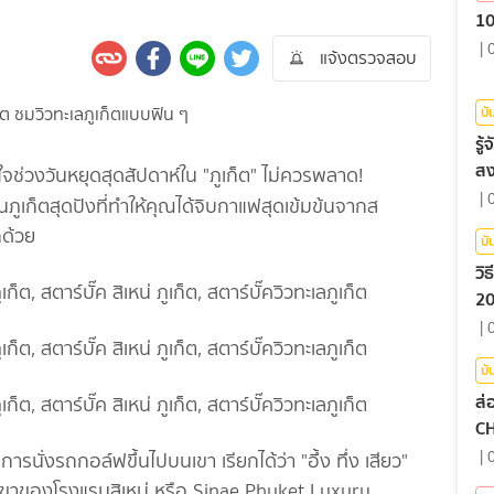
10
|
แจ้งตรวจสอบ
บั
รู
สง
จช่วงวันหยุดสุดสัปดาห์ใน "ภูเก็ต" ไม่ควรพลาด!
|
ในภูเก็ตสุดปังที่ทำให้คุณได้จิบกาแฟสุดเข้มข้นจากส
กด้วย
บั
วิ
20
|
บั
ส่
C
|
ารนั่งรถกอล์ฟขึ้นไปบนเขา เรียกได้ว่า "อึ้ง ทึ่ง เสียว"
บนเขาของโรงแรมสิเหน่ หรือ Sinae Phuket Luxury