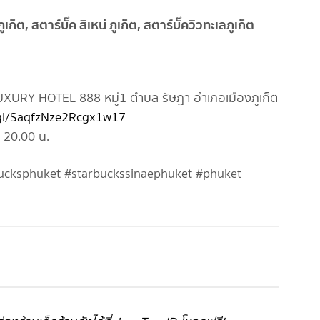
XURY HOTEL 888 หมู่1 ตำบล รัษฎา อำเภอเมืองภูเก็ต
.gl/SaqfzNze2Rcgx1w17
- 20.00 น.
bucksphuket #starbuckssinaephuket #phuket