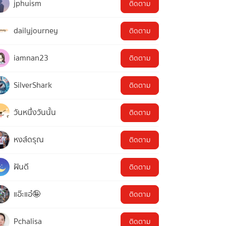
jphuism
ติดตาม
dailyjourney
ติดตาม
iamnan23
ติดตาม
SilverShark
ติดตาม
วันหนึ่งวันนั้น
ติดตาม
หงส์ดรุณ
ติดตาม
ฝันดี
ติดตาม
แอ๊ะแอ๋🤪
ติดตาม
Pchalisa
ติดตาม