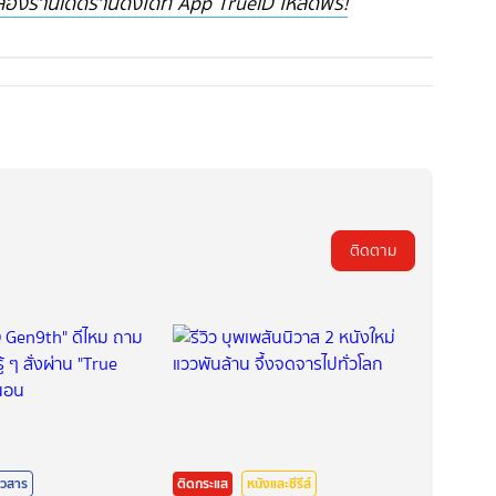
องร้านเด็ดร้านดังได้ที่ App TrueID โหลดฟรี!
ติดตาม
าวสาร
ติดกระแส
หนังและซีรีส์