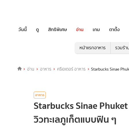
วันนี้
ดู
สิทธิพิเศษ
อ่าน
เกม
ตาตั้ง
หน้าแรกอาหาร
รวมร้า
อ่าน
อาหาร
ครีเอเตอร์ อาหาร
Starbucks Sinae Phuke
อาหาร
Starbucks Sinae Phuket ส
วิวทะเลภูเก็ตแบบฟิน ๆ