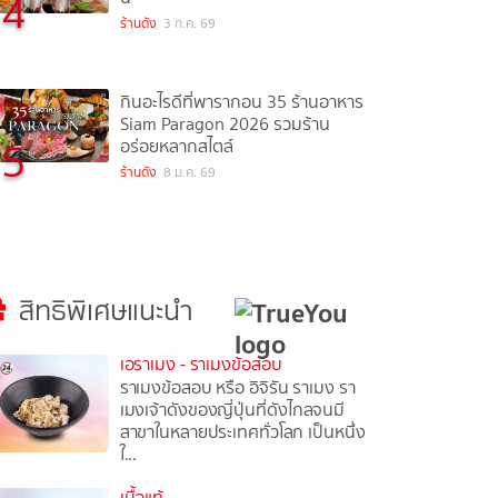
4
ร้านดัง
3 ก.ค. 69
กินอะไรดีที่พารากอน 35 ร้านอาหาร
Siam Paragon 2026 รวมร้าน
5
อร่อยหลากสไตล์
ร้านดัง
8 ม.ค. 69
สิทธิพิเศษแนะนำ
เอราเมง - ราเมงข้อสอบ
ราเมงข้อสอบ หรือ อิจิรัน ราเมง รา
เมงเจ้าดังของญี่ปุ่นที่ดังไกลจนมี
สาขาในหลายประเทศทั่วโลก เป็นหนึ่ง
ใ...
เนื้อแท้