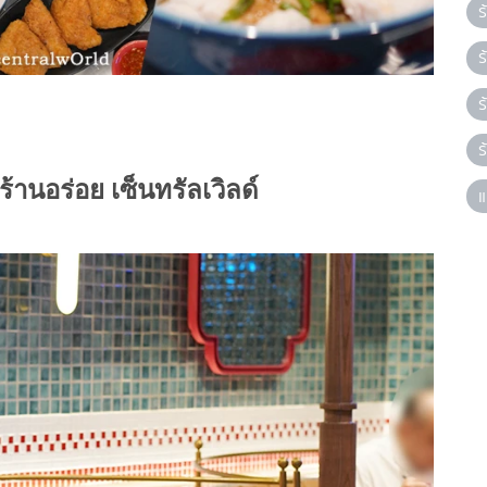
ร
ร
ร
ร
ร้านอร่อย เซ็นทรัลเวิลด์
แ