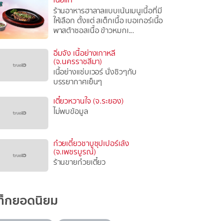
ร้านอาหารฮาลาลแบบเน้นเมนูเนื้อที่มี
ให้เลือก ตั้งแต่ สเต็กเนื้อ เบอเกอร์เนื้อ
พาสต้าซอสเนื้อ ข้าวหมกเ...
อิ่มจัง เนื้อย่างเกาหลี
(จ.นครราชสีมา)
เนื้อย่างแซ่บเวอร์ นั่งชิวๆกับ
บรรยากาศเย็นๆ
เตี๋ยวหวานใจ (จ.ระยอง)
ไม่พบข้อมูล
ก๋วยเตี๋ยวชาบูซุปเปอร์เล้ง
(จ.เพชรบูรณ์)
ร้านขายก๋วยเตี๋ยว
ท็กยอดนิยม