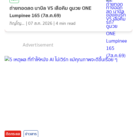
ถ่ายทอดสด นาบิล VS เสือคิม ดูมวย ONE
Lumpinee 165 (7ส.ค.69)
ภิญโญ ส่องแสง
|
07 ส.ค. 2026
|
4
min read
Advertisement
ติดกระแส
ข่าวสาร