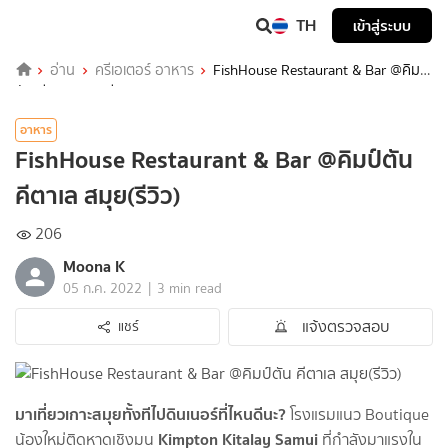
TH
เข้าสู่ระบบ
อ่าน
ครีเอเตอร์ อาหาร
FishHouse Restaurant & Bar @คิมป์
ตัน คีตาเล สมุย(รีวิว)
อาหาร
FishHouse Restaurant & Bar @คิมป์ตัน
คีตาเล สมุย(รีวิว)
206
Moona K
|
05 ก.ค. 2022
3 min read
แจ้งตรวจสอบ
แชร์
มาเที่ยวเกาะสมุยทั้งทีไปดินเนอร์ที่ไหนดีนะ?
โรงแรมแนว Boutique
Kimpton Kitalay Samui
น้องใหม่ติดหาดเชิงมน
ที่กำลังมาแรงใน