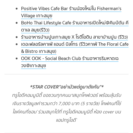
Positive Vibes Cafe Bar ร้านน้องใหม่ใน Fisherman's
Village เกาะสมุย
BoHo Thai Lifestyle Cafe ร้านอาหารเปิดใหม่@คิมป์ตัน คี
ตาเล สมุย(รีวิว)
ร้านอาหารบ้านปูนเกาะสมุย X โรตีโอติน สาขาบ้านปูน (รีวิว)
เดอะฟลอรัลคาเฟ่ แอนด์ บิสโทร (รีวิวคาเฟ่ The Floral Cafe
& Bistro เกาะสมุย)
OOK OOK - Social Beach Club ร้านอาหารริมหาดเฉ
วง@เกาะสมุย
*STAR COVER"อย่ามัวแต่ดูมาดังกัน"*
ทรูไอดีคอมมูนิตี้ ขอชวนทุกคนมาสนุกโคฟเวอร์ พร้อมลุ้นรับ
เงินรางวัลมูลค่ารวมกว่า 7,000 บาท (5 รางวัล) โคฟคนที่ใช่
ไลค์คนที่ชอบ`ร่วมสนุกได้ที่ ทรูไอดีคอมมูนิตี้ ห้อง cover บน
แอปทรูไอดี`