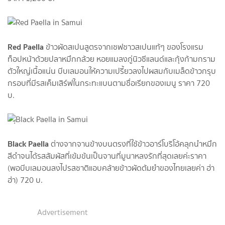
Red Paella
ข้าวผัดสเปนสูตรจากเชฟชาวสเปนแท้ๆ ของโรงแรม
ท็อปหน้าด้วยปลาหมึกกล้วย หอยแมลงภู่นิวซีแลนด์และกุ้งก้ามกราม
ตัวใหญ่เนื้อแน่น บีบเลมอนให้ความเปรี้ยวลงไปผสมกับเมล็ดข้าวกรุบ
กรอบที่มีรสเค็มเสิร์ฟในกระทะแบนตามชื่อเรียกของเมนู ราคา 720
บ.
ฺBlack Paella
ต่างจากจานข้างบนตรงที่ใช้ข้าวอาร์โบริโอ้คลุกนำหมึก
สีดำจนได้รสสัมผัสที่เข้มข้นเป็นจานที่มูนาหลงรักที่สุดเลยค่ะราคา
(พอบีบเลมอนลงไปรสชาติแอบคล้ายข้าวผัดต้มยำของไทยเลยค่า ฮ่า
ฮ่า) 720 บ.
Advertisement