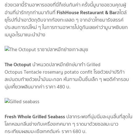
ช่วงเวลานี้ร้านอาหารของที่นี่ก็เช่นกันค่า ครั้งนี้มูนาขอชวนคุณผู้
FishHouse Restaurant & Bar
อ่านที่น่ารักทุกท่านมากันที่
สไตล์
ยุโรปที่นำเอาวัตถุดิบจากท้องทะเลสด ๆ จากอ่าวไทยมารังสรรค์
ประสบการณ์ใหม่ ๆ ในการทานอาหารไปดูกันเลยค่าว่ามูนาหยิบยก
เมนูอะไรมาแนะนำบ้าง
The Octoput
นำหนวดปลาหมึกยักษ์มาทำ Grilled
Octopus Tentacle rosemary potato confit โรยด้วยปาปริก้า
สเปนตบท้ายด้วยน้ำมันมะกอก หั่นทานเป็นชิ้นเล็ก ๆ พอดีคำกรอบ
นุ่มเคี้ยวเพลินมากค่า ราคา 480 บ.
Fresh Whole Grilled Seabass
ปลากระพงที่นุ่มนิ่มละมุนลิ้นที่สุดใน
โลกหอมกลิ่นย่างกับเครื่องเทศมาก ๆ ราดมาด้วยซอสมะนาว
กระเทียมผสมมะเขือเทศต้มค่ะ ราคา 680 บ.