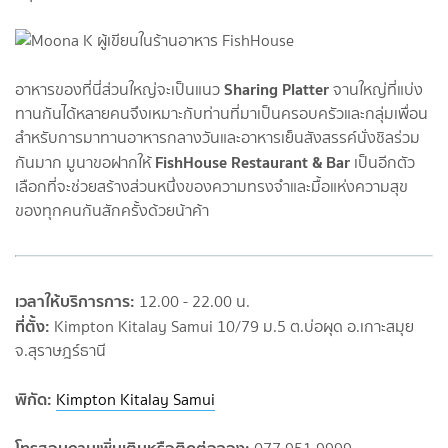
Sharing Platter
อาหารของที่นี่ส่วนใหญ่จะเป็นแนว
จานใหญ่ที่แบ่ง
ทานกันได้หลายคนจึงเหมาะกับท่านที่มาเป็นครอบครัวและกลุ่มเพื่อน
สำหรับการมาทานอาหารกลางวันและอาหารเย็นสังสรรค์นั่งชิลร่วม
FishHouse Restaurant & Bar
กันมาก มูนาขอฝากให้
เป็นอีกตัว
เลือกที่จะช่วยสร้างส่วนหนึ่งของความทรงจำและมื้อแห่งความสุข
ของทุกคนกันสักครั้งด้วยน้าค้า
เวลาให้บริการการ:
12.00 - 22.00 น.
ที่ตั้ง:
Kimpton Kitalay Samui 10/79 ม.5 ต.บ่อผุด อ.เกาะสมุย
จ.สุราษฎร์ธานี
พิกัด:
Kimpton Kitalay Samui
โทรสอบถามเพิ่มเติมหรือติดต่อจอง: