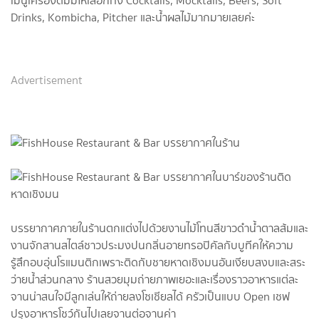
เมนูเครื่องดื่มมีให้เลือกทั้ง Cocktails, Mocktails, Beers, Soft
Drinks, Kombicha, Pitcher และน้ำผลไม้มากมายเลยค่ะ
Advertisement
บรรยากาศภายในร้านตกแต่งไปด้วยงานไม้โทนสีขาวดำน้ำตาลส้มและ
งานจักสานสไตล์ชาวประมงปนกลิ่นอายทรอปิคัลกับบูทีคให้ความ
รู้สึกอบอุ่นโรแมนติกเพราะติดกับชายหาดเชิงมนอันเงียบสงบและสระ
ว่ายน้ำส่วนกลาง ร้านสวยมุมถ่ายภาพเยอะและเรื่องราวอาหารแต่ละ
จานน่าสนใจมีลูกเล่นให้ถ่ายลงโซเชียลได้ ครัวเป็นแบบ Open เชฟ
ปรุงอาหารโชว์กันไปเลยจานต่อจานค่า