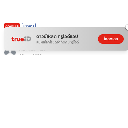
ติดกระแส
ข่าวสาร
เบื้องหลัง ทำไม "น้ำมันเบนซิน" ถึงแพง และทางออกของคนรัก
ดาวน์โหลด ทรูไอดีแอป
โหลดเลย
รถ?
สัมผัสโลกไร้ขีดจำกัดกับทรูไอดี
ดอกไม้กับสายน้ำ
07 ส.ค. 2026