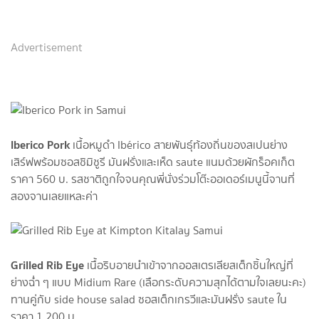
Advertisement
Iberico Pork
เนื้อหมูดำ Ibérico สายพันธุ์ท้องถิ่นของสเปนย่าง
เสิร์ฟพร้อมซอสชิมิชูรี มันฝรั่งและเห็ด saute แนมด้วยผักร็อคเก็ต
ราคา 560 บ. รสชาติถูกใจจนคุณพี่นั่งร่วมโต๊ะออเดอร์เมนูนี้จานที่
สองจานเลยแหละค่า
Grilled Rib Eye
เนื้อริบอายนำเข้าจากออสเตรเลียสเต็กชิ้นใหญ่ที่
ย่างฉ่ำ ๆ แบบ Midium Rare (เลือกระดับความสุกได้ตามใจเลยนะคะ)
ทานคู่กับ side house salad ซอสเต็กเกรวีและมันฝรั่ง saute ใน
ราคา 1,200 บ.