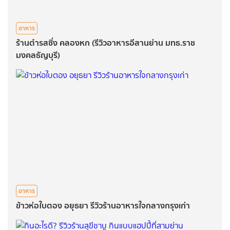
อาหาร
ร้านตำรสซิ่ง คลองหก (รีวิวอาหารอีสานย่าน มทธ.ราช
มงคลธัญบุรี)
อาหาร
ข้าวห่อใบตอง อยุธยา รีวิวร้านอาหารใจกลางกรุงเก่า