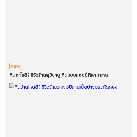
อาหาร
กินอะไรดี? รีวิวร้านสุขีชาบู กินแบบแฮปปี้ที่สามย่าน