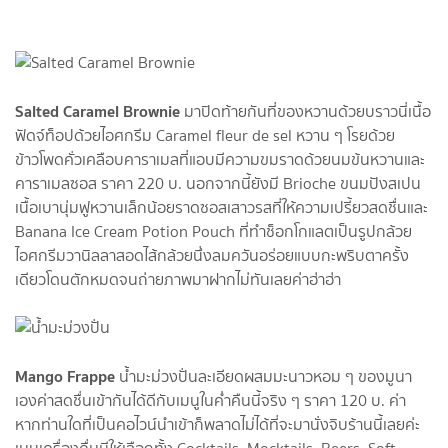
Salted Caramel Brownie
มาปิดท้ายกันที่ของหวานด้วยบราวนี่เนื้อ
ฟัดจ์ท็อปด้วยไอศกรีม Caramel fleur de sel หวาน ๆ โรยด้วย
ข้าวโพดคั่วเคลือบคาราเมลที่แอบมีความขมราดด้วยนมข้นหวานและ
คาราเมลซอส ราคา 220 บ. นอกจากนี้ยังมี Brioche ขนมปังสเปน
เนื้อเบานุ่มฟูหวานเล็กน้อยราดซอสเสาวรสที่ให้ความเปรี้ยวสดชื่นและ
Banana Ice Cream Potion Pouch ที่ทำช็อกโกแลตเป็นรูปกล้วย
ไอศกรีมวานิลลาสอดไส้กล้วยนึ่งลมควันอร่อยแบบกะพริบตาครั้ง
เดียวโดนตักหมดจนถ่ายภาพมาฝากไม่ทันเลยค่าฮ่าฮ่า
Mango Frappe
น้ำมะม่วงปั่นละเอียดผสมมะนาวหอม ๆ ของมูนา
เองค่าสดชื่นเข้ากันได้ดีกับเมนูในค่ำคืนนี้จริง ๆ ราคา 120 บ. ค่า
หากท่านใดที่เป็นคอไวน์นำเข้าก็พลาดไม่ได้ที่จะมานั่งจิบร้านนี้เลยค่ะ