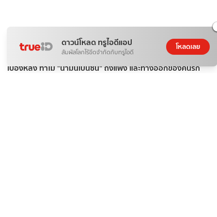
ดาวน์โหลด ทรูไอดีแอป
โหลดเลย
สัมผัสโลกไร้ขีดจำกัดกับทรูไอดี
ติดกระแส
ข่าวสาร
เบื้องหลัง ทำไม "น้ำมันเบนซิน" ถึงแพง และทางออกของคนรัก
รถ?
ดอกไม้กับสายน้ำ
07 ส.ค. 2026