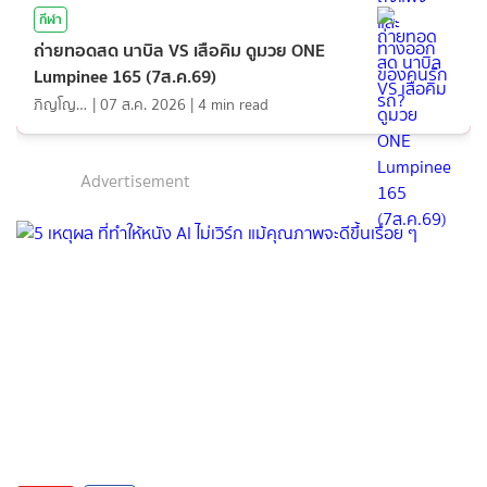
กีฬา
ถ่ายทอดสด นาบิล VS เสือคิม ดูมวย ONE
Lumpinee 165 (7ส.ค.69)
ภิญโญ ส่องแสง
|
07 ส.ค. 2026
|
4
min read
Advertisement