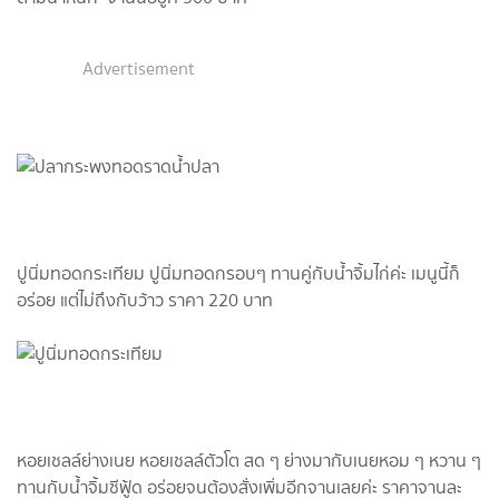
Advertisement
ปูนิ่มทอดกระเทียม ปูนิ่มทอดกรอบๆ ทานคู่กับน้ำจิ้มไก่ค่ะ เมนูนี้ก็
อร่อย แต่ไม่ถึงกับว้าว ราคา 220 บาท
หอยเชลล์ย่างเนย หอยเชลล์ตัวโต สด ๆ ย่างมากับเนยหอม ๆ หวาน ๆ
ทานกับน้ำจิ้มซีฟู้ด อร่อยจนต้องสั่งเพิ่มอีกจานเลยค่ะ ราคาจานละ