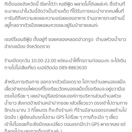
ทีเด็ดของจังหวัดนี้ เรียกได้ว่า คอซีฟู้ด พลาดไม่ได้เลยล่ะค่ะ ซึ่งร้านที่
จะมาแนะนำในวันนี้จัดว่าเป็นร้านเด็ด ที่ได้รับการแนะนำจากคนพื้นที่
การันตีถึงความสดและความอร่อยของอาหาร ร้านอาหารทะเลร้านนี้
อยู่ไกลจากตัวเมืองพอสมควรและอยู่ริมป่าชายเลนค่ะ
เชอร์รี่แอนซีฟู้ด ตั้งอยู่ที่ ซอยคลองหลอดอ่าวกรูด ตำบลห้วงน้ำขาว
อำเภอเมือง จังหวัดตราด
ร้านเปิดทุกวัน 10.00-22.00 แต่แนะนำให้โทรถามก่อนนะคะ จะได้เดิน
ทางไปไม่เสียเที่ยว เบอร์ติดต่อ 089-8863630
สำหรับการเดินทาง ออกจากตัวเมืองตราด ไปทางตำบลหนองเสม็ด
เลี้ยวซ้ายตรงไฟแดงที่โรงเรียนวัดหนองเสม็ด(โรงเรียนจะอยู่ขวามือ)
ตรงไปเรื่อย ๆ เลยบ้านปูรีสอร์ทและองค์การบริหารส่วนตำบลห้วง
น้ำขาว สังเกตป้ายร้านหน้าปากซอย แล้วเลี้ยวขวา ตรงเข้าไปตามทาง
อีกประมาณ 3 กิโลเมตร ก็จะถึงร้านค่ะ ที่ร้านมีลานจอดรถเลยร้านไป
นิดนึง ( ผู้เขียนขับรถไปตาม GPS ไปเรื่อย ๆ ทางก็จะมืด ๆ เลี้ยว
เข้าไปในซอยก็จะยิ่งมืดและเปลี่ยว ตอนแรกนึกว่า GPS พาเราหลง แต่
ก็ลองไปจนสุดทางก็เจอร้านค่ะ )