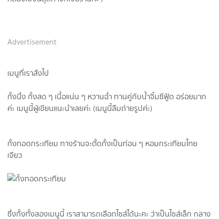
Advertisement
เมนูที่เราสั่งไป
กั้งนึ่ง กั้งสด ๆ เนื้อแน่น ๆ หวานฉ่ำ ทานคู่กับน้ำจิ้มซีฟู้ด อร่อยมาก
ค่ะ เมนูนี้ผู้เขียนแนะนำเลยค่ะ (เมนูนี้ลืมถ่ายรูปค่ะ)
กั้งทอดกระเทียม ทางร้านจะตั้ดกั้งเป็นท่อน ๆ หอมกระเทียมไทย
เจียว
ซึ่งกั้งทั้งสองเมนูนี้ เราสามารถเลือกไซส์ได้นะคะ ว่าเป็นไซส์เล็ก กลาง