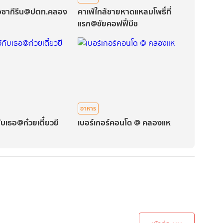
รือซากีรีน@ปตท.คลอง
คาเฟ่ใกล้ชายหาดแหลมโพธิ์ที่
แรก@ชัยคอฟฟี่บีช
อาหาร
ับเธอ@ก๋วยเตี๋ยวยี
เบอร์เกอร์คอนโด @ คลองแห
ะบบเพื่อทำการคอมเม้นต์