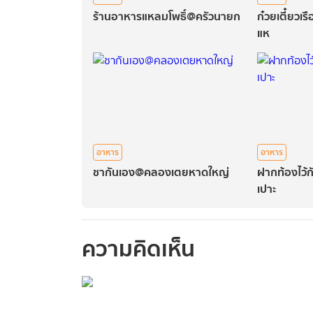
ร้านอาหารแหลมโพธิ์@ครัวนายก
ก๋วยเตี๋ยวเ
แห
อาหาร
อาหาร
ชากันเอง@คลองเตยหาดใหญ่
ฝากท้องไว้ก
เปาะ
ความคิดเห็น
กรุณาเข้าสู่ร