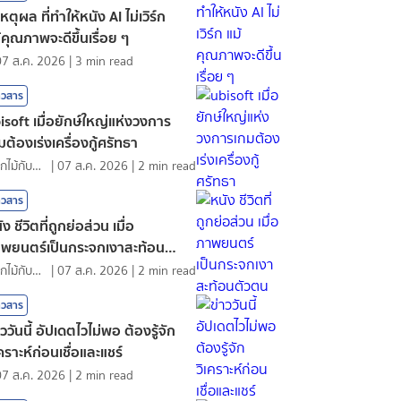
เหตุผล ที่ทำให้หนัง AI ไม่เวิร์ก
้คุณภาพจะดีขึ้นเรื่อย ๆ
07 ส.ค. 2026
|
3
min read
าวสาร
isoft เมื่อยักษ์ใหญ่แห่งวงการ
มต้องเร่งเครื่องกู้ศรัทธา
ดอกไม้กับสายน้ำ
|
07 ส.ค. 2026
|
2
min read
าวสาร
ัง ชีวิตที่ถูกย่อส่วน เมื่อ
พยนตร์เป็นกระจกเงาสะท้อนตัว
น
ดอกไม้กับสายน้ำ
|
07 ส.ค. 2026
|
2
min read
าวสาร
าววันนี้ อัปเดตไวไม่พอ ต้องรู้จัก
เคราะห์ก่อนเชื่อและแชร์
07 ส.ค. 2026
|
2
min read