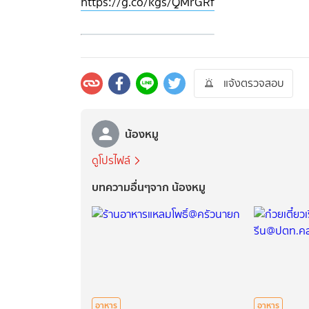
https://g.co/kgs/QMrGRf
แจ้งตรวจสอบ
น้องหมู
ดูโปรไฟล์
บทความอื่นๆจาก น้องหมู
อาหาร
อาหาร