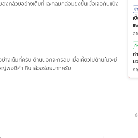
ของกล้วยอย่างเต็มที่และกลมกล่อมยิ่งขึ้นเมื่อเจอกับแป้ง
ข่
เบ
แ
กี
ถ่
เต็มที่ครับ ด้านนอกจะกรอบ เมื่อเคี้ยวไปด้านในจะมี
มว
่ใหญ่พอดีคำ กินแล้วอร่อยมากครับ
(7
ข