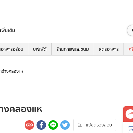
เพิ่มเติม
นอาหารอร่อย
บุฟเฟ่ต์
ร้านกาแฟและขนม
สูตรอาหาร
คร
่าช้างคลองแห
ช้างคลองแห
แจ้งตรวจสอบ
ข่