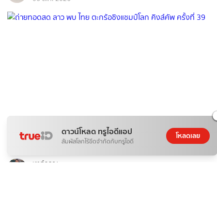
ดาวน์โหลด ทรูไอดีแอป
โหลดเลย
กีฬา
สัมผัสโลกไร้ขีดจำกัดกับทรูไอดี
ถ่ายทอดสด ลาว พบ ไทย ตะกร้อชิงแชมป์โลก คิงส์คัพ ครั้งที่ 39
หงส์ดรุณ
06 ส.ค. 2026