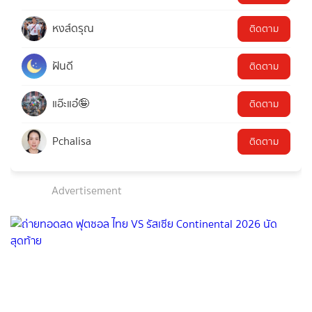
หงส์ดรุณ
ติดตาม
ฝันดี
ติดตาม
แอ๊ะแอ๋🤪
ติดตาม
Pchalisa
ติดตาม
Advertisement