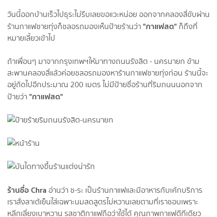
วันนี้ออกบ้านเร็วไปธุระไม่รีบเลยขอแวะหน่อย ออกจากคลองสี่ขับผ่าน
"กาแฟสด"
ร้านกาแฟชายทุ่งก็ชลอรถมองเห็นป้ายร้านว่า
ก็ถึงที่
หมายเลี้ยวเข้าไป
ถ้าเพื่อนๆ มาจากกรุงเทพฯให้มาทางถนนรังสิต - นครนายก ข้าม
สะพานคลองสี่แล้วค่อยชลอรถมองหาร้านกาแฟชายทุ่งก่อน ร้านนี้จะ
อยู่ถัดไปอีกประมาณ 200 เมตร ไม่มีป้ายชื่อร้านที่ริมถนนนอกจาก
"กาแฟสด"
ป้ายว่า
ร้านชื่อ Chra
อ่านว่า ช-ระ เป็นร้านกาแฟและมีอาหารกับเค้กบริการ
เราสั่งลาเต้เย็นใส่เฉพาะนมสดสูตรไม่หวานเลยตามที่เราชอบเพราะ
หลีกเลี่ยงเบาหวาน รสชาติกาแฟถือว่าใช้ได้ คุณภาพกาแฟดีทีเดียว