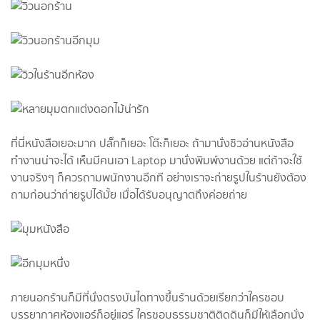
ที่นี่หนังสือเยอะมาก ปลั๊กก็เยอะ โต๊ะก็เยอะ ถ้ามานั่งชิวอ่านหนังสือ
ทำงานน่าจะได้ เห็นมีคนเอา Laptop มานั่งพิมพ์งานด้วย แต่ถ้าจะใช้
งานจริงๆ ก็ควรถามพนักงานอีกที อย่างเราจะถ่ายรูปในร้านยังต้อง
ถามก่อนว่าถ่ายรูปได้มั้ย เมื่อได้รับอนุญาตถึงค่อยถ่าย
ภายนอกร้านก็มีที่นั่งตรงบันไดทางขึ้นร้านด้วยเรียกว่าใครชอบ
บรรยากาศห้องแอร์ก็อยู่แอร์ ใครชอบธรรมชาติติดดินก็มีให้เลือกนั่ง