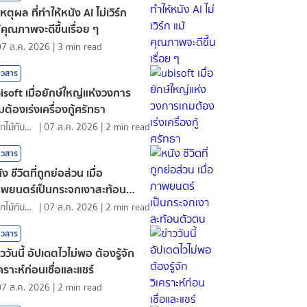
เหตุผล ที่ทำให้หนัง AI ไม่เวิร์ก
้คุณภาพจะดีขึ้นเรื่อย ๆ
07 ส.ค. 2026
|
3
min read
าวสาร
isoft เมื่อยักษ์ใหญ่แห่งวงการ
มต้องเร่งเครื่องกู้ศรัทธา
ดอกไม้กับสายน้ำ
|
07 ส.ค. 2026
|
2
min read
าวสาร
ัง ชีวิตที่ถูกย่อส่วน เมื่อ
พยนตร์เป็นกระจกเงาสะท้อนตัว
น
ดอกไม้กับสายน้ำ
|
07 ส.ค. 2026
|
2
min read
าวสาร
าววันนี้ อัปเดตไวไม่พอ ต้องรู้จัก
เคราะห์ก่อนเชื่อและแชร์
07 ส.ค. 2026
|
2
min read