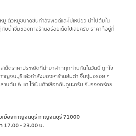
ื้อหมู ตัวหมูขนาดชิ้นกำลังพอดีและไม่เหนียว นำไปต้มใน
คู่กับน้ำจิ้มของทางร้านอร่อยเด็ดไปเลยครับ ราคาก็อยู่ที่
มรสเด็ดราคาประหยัดที่นำมาฝากทุกท่านกันในวันนี้ ถูกใจ
ัดกาญจนบุรีแล้วกำลังมองหาร้านส้มตำ จิ้มจุ่มอร่อย ๆ
ีสานต้น & แต ไว้เป็นตัวเลือกกันดูนะครับ รับรองอร่อย
ำเภอเมืองกาญจนบุรี กาญจนบุรี 71000
เวลา 17.00 - 23.00 น.