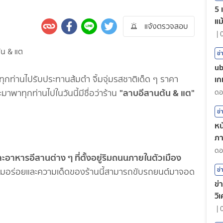
5 
แม
แจ้งตรวจสอบ
|
ข่
ub
าทุกท่านไปรับประทานส้มตำ จิ้มจุ่มรสชาติเด็ด ๆ ราคา
เก
"ลาบอีสานต้น & แต"
าพาทุกท่านไปในวันนี้มีชื่อว่าร้าน
ข่
หน
ภา
ต
ละอาหารอีสานต่าง ๆ ที่ตั้งอยู่ริมถนนภายในตัวเมือง
ข่
ามอร่อยและความเด็ดของร้านนี้สามารถขับรถยนต์มาจอด
ข่
วิ
|