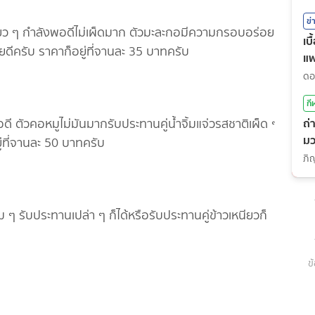
ข่
้ยว ๆ กำลังพอดีไม่เผ็ดมาก ตัวมะละกอมีความกรอบอร่อย
เบ
ยดีครับ ราคาก็อยู่ที่จานละ 35 บาทครับ
แ
กี
ถ่
 ตัวคอหมูไม่มันมากรับประทานคู่น้ำจิ้มแจ่วรสชาติเผ็ด ๆ
มว
ู่ที่จานละ 50 บาทครับ
(7
็ม ๆ รับประทานเปล่า ๆ ก็ได้หรือรับประทานคู่ข้าวเหนียวก็
ข