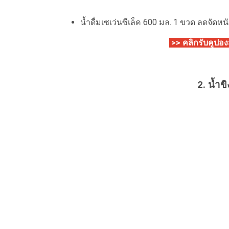
น้ำดื่มเซเว่นซีเล็ค 600 มล. 1 ขวด ลดจัดหนั
>>
คลิกรับคูปองส
2. น้ำขิ