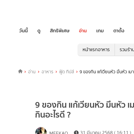
วันนี้
ดู
สิทธิพิเศษ
อ่าน
เกม
ตาตั้ง
หน้าแรกอาหาร
รวมร้า
อ่าน
อาหาร
ฟู้ด ทิปส์
9 ของกิน แก้เวียนหัว มึนหัว เม
9 ของกิน แก้เวียนหัว มึนหัว 
กินอะไรดี ?
31 มีนาคม 2568 ( 16:11 )
MEEKAO