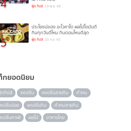
4
ฟู้ด ทิปส์
19 พ.ย. 68
ประโยชน์ของ อะโวคาโด ผลไม้ไขมันดี
กินทุกวันดีไหม กินตอนไหนดีสุด
5
ฟู้ด ทิปส์
20 ก.ย. 65
ท็กยอดนิยม
ู้ดทิปส์
แคปชั่น
แคปชั่นสายกิน
คำคม
คปชั่นอ่อย
แคปชั่นกิน
คำคมสายกิน
คปชั่นคาเฟ่
ผลไม้
อาหารไทย