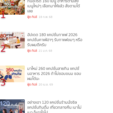
กินอะไรดี 160 เมนู อาหารตามสั่ง
เมนูใหม่ๆ เลือกมาให้แล้ว สั่งตามได้
1
เลย
ฟู้ด ทิปส์
18 ก.พ. 68
อัปเดต 180 แคปชั่นกาแฟ 2026
แคปชั่นคาเฟ่ฮาๆ รับกาแฟขมๆ หรือ
2
รับผมดีครับ
ฟู้ด ทิปส์
21 ม.ค. 68
มาใหม่ 260 แคปชั่นสายกิน แคปชั่
นอาหาร 2026 ถ้าไม่ชอบขนม ชอบ
3
ผมได้นะ
ฟู้ด ทิปส์
20 เม.ย. 69
อย่างเอา 120 แคปชั่นร้านนั่งชิล
แคปชั่นกินดื่ม เที่ยวกลางคืน เมาไม่
เมา ก็เอาใจไป