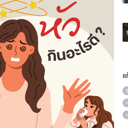
แ
ฟ
แ
แ