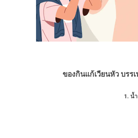
ของกินแก้เวียนหัว บรร
1. น้ำ