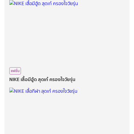
แฟชั่น
NIKE​ เสื้อมีฮู้ด สุดเก๋​ ครองใจ​วัยรุ่น