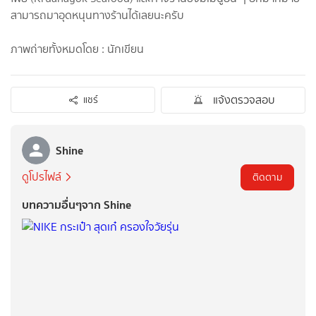
สามารถ​มาอุดหนุน​ทางร้านได้เลยนะครับ
ภาพถ่าย​ทั้งหมด​โดย​ : นักเขียน​
แจ้งตรวจสอบ
แชร์
Shine
ดูโปรไฟล์
ติดตาม
บทความอื่นๆจาก Shine