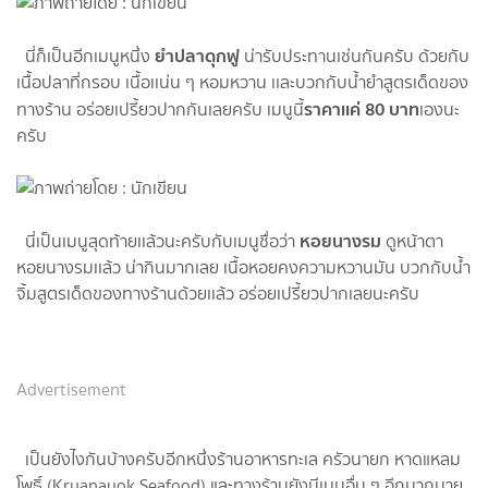
ยำปลาดุกฟู​
นี่ก็เป็นอีกเมนู​หนึ่ง
น่ารับประทาน​เช่นกัน​ครับ​ ด้วยกับ
เนื้อปลาที่กรอบ​ เนื้อเเน่น​ ๆ​ หอม​หวาน​ เเละบวกกับน้ำยำสูตร​เด็ด​ของ
ราคาเเค่​ 80​ บาท
ทางร้าน​ อร่อยเปรี้ยว​ปากกันเลยครับ​ เมนู​นี้
เองนะ
ครับ
หอยนางรม​
นี่เป็นเมนูสุดท้าย​เเล้วนะครับกับเมนู​ชื่อว่า​
ดูหน้าตา​
หอยนางรม​เเล้ว​ น่ากินมากเลย เนื้อหอยคงความหวานมัน​ บวกกับน้ำ
จิ้มสูตรเด็ดของทางร้าน​ด้วยเเล้ว อร่อยเปรี้ยว​ปากเลยนะครับ​
Advertisement
เป็น​ยังไงกันบ้างครับอีกหนึ่งร้านอาหารทะเล ครัวนายก หาดแหลม
โพธิ์ (Kruanayok Seafood)​ และทาง​ร้าน​ยังมีเมนู​อื่น​ ๆ​ อีก​มากมาย​