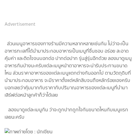
Advertisement
ส่วนเมนูอาหารของทางร้านมีความหลากหลายเช่นกัน ไม่ว่าจะ​เป็น​
อาหารทะเล​ที่ได้นำมาประกอบอาหารเป็นเมนูที่ชื่นชอบ​ อร่อย​ สะอาด
คุ้มค่า​ และติดใจจนบอกต่อ​ ปากต่อปาก​ รุ่นสู่​รุ่น​อีกด้วย​ ลองมาดูเมนู​
อาหารกันบ้างนะครับแต่ละเมนู​หน้าตา​อาหาร​จะน่ารับประทาน​ขนาด
ไหน​ ส่วนราคาอาหารของเเต่ละเมนูแตกต่าง​กันออกไป​ ตามวัตถุดิบ​ที่
นำมาประกอบอาหาร​ จะมีราคาตั้งแต่​หลักสิบจนถึงหลักร้อยเองครับ​
บอกเลยว่าคุ้มมากกับราคากับปริมาณ​อาหารของเเต่ละเมนูที่นำมา
เสิร์ฟต่อหน้าลูกค้าก็ว่าได้เลย​
ลองมาดูเเต่ละเมนู​กัน ว่าจะถูกปากถูกใจกันขนาดไหน​กับเมนู​เเรก
เลยนะครับ