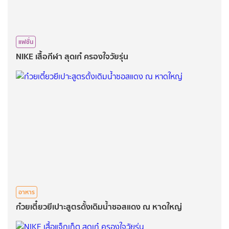
แฟชั่น
NIKE​ เสื้อกีฬา สุดเก๋​ ครองใจ​วัยรุ่น
อาหาร
ก๋วยเตี๋ยวยีเปาะสูตรดั้งเดิม​น้ำซอสแดง ณ​ หาดใหญ่