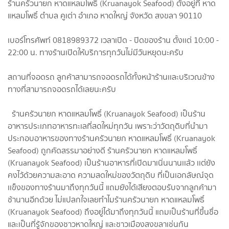
ร้านครัวนายก หาดแหลมโพธิ์ (Kruanayok Seafood) ตั้งอยู่​ที่ หาด
แหลมโพธิ์​ ตำบล คูเต่า อำเภอ หาดใหญ่ จังหวัด สงขลา​ 90110​
เบอร์​โทรศัพท์​ 0818989372 เวลาเปิด​ -​ ปิด​ของร้าน​ ตั้งเเต่​ 10:00 -
22:00 น.​ ทางร้านเปิดให้บริการทุกวันไม่มีวันหยุดนะครับ
สถานที่จอดรถ​ ลูกค้า​สามารถ​จอดรถได้ทั้งหน้า​ร้านเเละบริเวณ​ข้าง
ทางที่สามารถ​จอดรถได้เลยนะครับ
ร้านครัวนายก หาดแหลมโพธิ์ (Kruanayok Seafood)​ เป็นร้าน
อาหารประเภท​อาหารทะเลที่สด​ใหม่​ทุกวัน​ เพราะว่าวัตถุดิบ​ที่นำมา
ประกอบอาหารของทางร้านครัวนายก หาดแหลมโพธิ์ (Kruanayok
Seafood) ถูกคัดสรรมาอย่างดี ร้านครัวนายก หาดแหลมโพธิ์
(Kruanayok Seafood) เป็นร้านอาหาร​ที่เปิดมาเนิ่นนานเเล้ว​ เเต่ยัง
คงไว้ด้วยความสะอาด​ ความสดใหม่​ของวัตถุดิบ​ ที่เป็นเอกลัษณ์​จุด
เเข็ง​ของทางร้านมาถึงทุกวันนี้​ แถมยังได้เสียงตอบรับจากลูกค้ามา
ช้านานอีกด้วย​ ไม่แปลกใจเลยทำไมร้านครัวนายก หาดแหลมโพธิ์
(Kruanayok Seafood) ถึงอยู่ได้มาถึงทุกวันนี้​ แถมเป็นร้านที่ขึ้นชื่อ
และเป็นที่รู้จักของชาวหาดใหญ่​ และชาวเมืองสงขลาเช่นกัน​