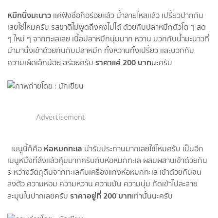
หมึก​นึ่งมะนาว
​ เเค่ฟังชื่อก็อร่อยเเล้ว​ น้ำลายไหลเเล้ว​ เปรี้ยว​ปากกัน
เลยใช่ไหมครับ​ รสชาติ​ไม่พูดถึงคงไม่ได้​ ด้วยกับปลาหมึกตัวโต​ ๆ​ สด​
ๆ​ ใหม่​ ๆ​ จากทะเลเลย เนื้อปลาหมึกนุ่มมาก​ หวาน​ บวกกับน้ำมะนาวที่
นำมานึ่งเข้าด้วยกันกับปลาหมึก​ ทั้งหวานทั้งเปรี้ยว​ เเละบวกกับ
ราคาเเค่​ 200​ บาท
ความเผ็ดเล็กน้อย​ อร่อยครับ​
​นะครับ
Advertisement
ห่อหมกทะเล
เมนูนี้​ก็คือ​
​ น่ารับประทาน​มากเลยใช่ไหมครับ​ เป็นอีก
เมนูหนึ่งที่สั่งเเล้วคุ้มมากครับกับห่อหมกทะเล ผสมผสาน​เข้าด้วย​กัน
ระหว่างวัตถุดิบ​จากทะเลกับเครื่องแกงห่อหมกทะเล​ เข้าด้วยกันจน
ลงตัว​ ความหอม​ ความหวาน​ ความมัน​ ความนุ่ม​ กัดเข้าไปละลาย​
ราคา​อยู่​ที่​ 200​ บาท
ละมุนในปากเลยครับ​
เท่านั้น​นะครับ