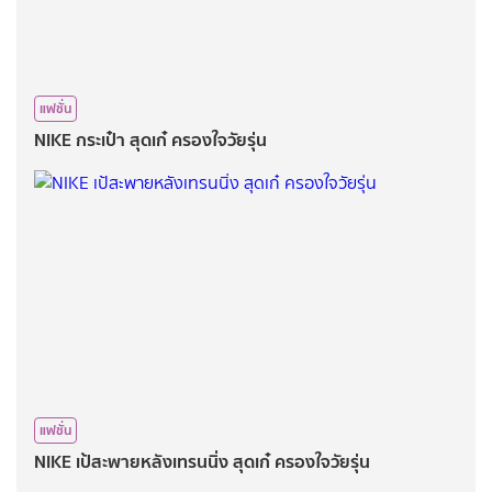
แฟชั่น
NIKE​ กระเป๋า​ สุดเก๋ ครองใจ​วัยรุ่น​
แฟชั่น
NIKE​ เป้สะพายหลังเทรนนิ่ง​ สุดเก๋ ครองใจ​วัยรุ่น​