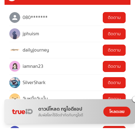
080*******
ติดตาม
jphuism
ติดตาม
dailyjourney
ติดตาม
iamnan23
ติดตาม
SilverShark
ติดตาม
วันหนึ่งวันนั้น
ติดตาม
ดาวน์โหลด ทรูไอดีแอป
โหลดเลย
หงส์ดรุณ
ติดตาม
สัมผัสโลกไร้ขีดจำกัดกับทรูไอดี
ฝันดี
ติดตาม