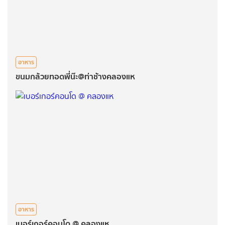
อาหาร
ขนมกล้วยทอดพี่น๊ะ@ท่าช้างคลองแห
อาหาร
เบอร์เกอร์คอนโด @ คลองแห