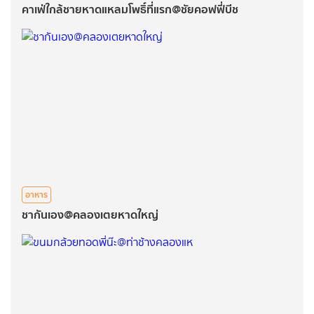
คาเฟ่ใกล้ชายหาดแหลมโพธิ์ที่แรก@ชัยคอฟฟี่บีช
อาหาร
ชากันเอง@คลองเตยหาดใหญ่