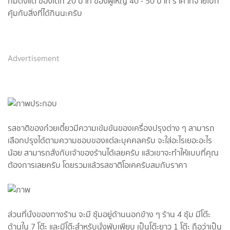
ก็มีตั้งแต่ ของเด็ก 20 บาท ของผู้ใหญ่ 40 - 50 บาท ราคาที่จ่ายไปก็
คุ้มกับสิ่งที่ได้กินนะครับ
Advertisement
รสชาติของก๋วยเตี๋ยวมีความเข้มข้นของเครื่องปรุงต่าง ๆ สามารถ
เลือกปรุงได้ตามความชอบของแต่ละบุคคลครับ จะใส่อะไรเยอะอะไร
น้อย สามารถสั่งกับเจ้าของร้านได้เลยครับ แล้วเขาจะทำให้แบบที่คุณ
ต้องการเลยครับ โดยรวมแล้วรสชาติโอเคครับสมกับราคา
ส่วนที่นั่งของทางร้าน จะมี ซุ้มอยู่ด้านนอกข้าง ๆ ร้าน 4 ซุ้ม มีโต๊ะ
ด้านใน 7 โต๊ะ และมีโต๊ะสำหรับนั่งพับเพียบ เป็นโต๊ะยาว 1 โต๊ะ ถือว่าเป็น