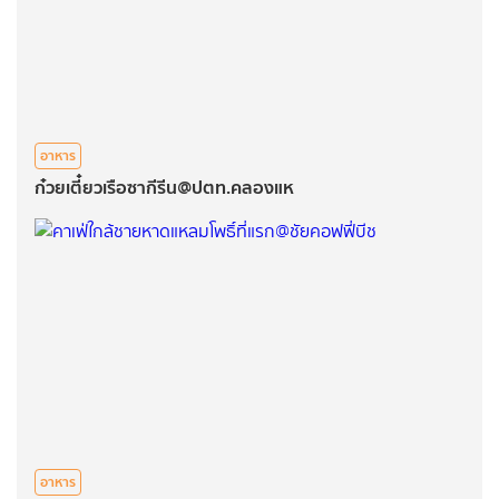
อาหาร
ก๋วยเตี๋ยวเรือซากีรีน@ปตท.คลองแห
อาหาร