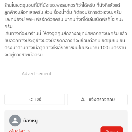
ร้านในเขตชุมชนที่มีที่นั่งเยอะพอสมควรก็ว่าได้ครับ ที่นั่งก็แล้วแต่
ลูกค้าจะเลือกเลยครับ ส่วนเรื่องน้ำดื่ม ก็ต้องบริการตัวเองนะครับ
และที่นี่ยังมี WiFi ฟรีอีกด้วยครับ มากินทั้งทีได้เล่นเน็ตฟรีก็โอเคนะ
ครับ
เส้นทางที่จะมาร้านนี้ ให้ตั้งจุดศูนย์กลางอยู่ที่มัสยิดกลางนะครับ แล้ว
ขับออกทางประตูข้างของมัสยิดกลางที่จะเชื่อมต่อกับเขตชุมชน ขับ
ตรงมาตามทางเมื่อสุดทางให้เลี้ยวซ้ายขับไปประมาณ 100 เมตรร้าน
จะอยู่ทางซ้ายมือครับ
Advertisement
แจ้งตรวจสอบ
แชร์
น้องหมู
ดูโปรไฟล์
ติดตาม