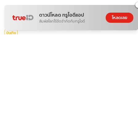
ดาวน์โหลด ทรูไอดีแอป
โหลดเลย
สัมผัสโลกไร้ขีดจำกัดกับทรูไอดี
บันเทิง
รีวิวซีรีส์ไทย รักษ์ To Love and Cherish (2569)
nowadaysgirl
08 ส.ค. 2026