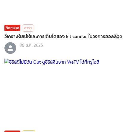
ติดกระแส
ดารา
วิเคราะห์เสน่ห์และการเติบโตของ kit connor ในวงการฮอลลีวูด
08 ส.ค. 2026