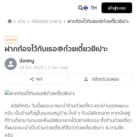
TH
เข้าสู่ระบบ
อ่าน
ครีเอเตอร์ อาหาร
ฝากท้องไว้กับเธอ@ก๋วยเตี๋ยวยีเปาะ
อาหาร
ฝากท้องไว้กับเธอ@ก๋วยเตี๋ยวยีเปาะ
น้องหมู
|
18 มี.ค. 2020
1 min read
แจ้งตรวจสอบ
แชร์
สวัสดีครับ วันนี้ผมจะมาแนะนำร้านก๋วยเตี๋ยว แถวบ้านของผมนะ
ครับ เป็นร้านที่อยู่ในชุมชนหมู่บ้าน ใกล้ ๆ กับมัสยิดกลาง หากนั่งอยู่
ที่ร้านก็สามารถมองเห็นมัสยิดกลางได้อย่างชัดเจน ซึ่งร้านก๋วยเตี๋ยว
ที่ผมจะแนะนำเป็นร้านก๋วยเตี๋ยวที่ชื่อว่าก๋วยเตี๋ยวยีเปาะ & ตามสั่ง
ครับ