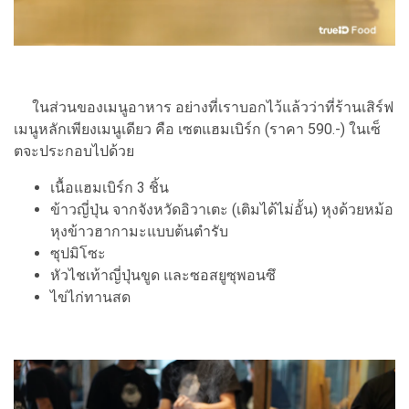
ในส่วนของเมนูอาหาร อย่างที่เราบอกไว้แล้วว่าที่ร้านเสิร์ฟ
เมนูหลักเพียงเมนูเดียว คือ เซตแฮมเบิร์ก (ราคา 590.-) ในเซ็
ตจะประกอบไปด้วย
เนื้อแฮมเบิร์ก 3 ชิ้น
ข้าวญี่ปุ่น จากจังหวัดอิวาเตะ (เติมได้ไม่อั้น)
หุงด้วยหม้อ
หุงข้าวฮากามะแบบต้นตำรับ
ซุปมิโซะ
หัวไชเท้าญี่ปุ่นขูด และซอสยูซุพอนซึ
ไข่ไก่ทานสด