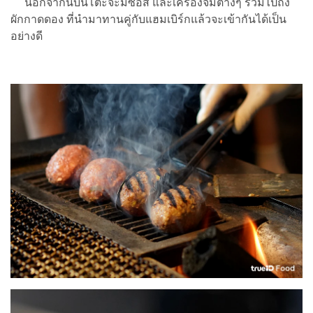
นอกจากนี้บนโต๊ะจะมีซอส และเครื่องจิ้มต่างๆ รวมไปถึง
ผักกาดดอง ที่นำมาทานคู่กับแฮมเบิร์กแล้วจะเข้ากันได้เป็น
อย่างดี