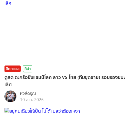
ติดกระแส
กีฬา
ดูสด ตะกร้อชิงแชมป์โลก ลาว VS ไทย (ทีมชุดชาย) รอบรองชนะ
เลิศ
หงส์ดรุณ
10 ส.ค. 2026