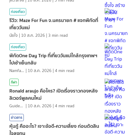
jkcraf98
|
10 ส.ค. 2026
|
5
min read
ท่องเที่ยว
รีวิว: Maze For Fun จ.นครนายก # แจกพิกัดที่
เที่ยววันแม่
นัยใจ
|
10 ส.ค. 2026
|
3
min read
ท่องเที่ยว
พิกัดOne Day Trip ที่เที่ยววันแม่ใกล้กรุงเทพฯ
ไปเช้าเย็นกลับ
NamfahPhupha
|
10 ส.ค. 2026
|
4
min read
กีฬา
Ronald araujo คือใคร? เปิดเรื่องราวกองหลัง
ลิเวอร์พูลคนใหม่
GuideKop
|
10 ส.ค. 2026
|
4
min read
ข่าวสาร
หุ้นกู้ คืออะไร? เจาะข้อดี-ความเสี่ยง ก่อนตัดสิน
ใจลงทุน