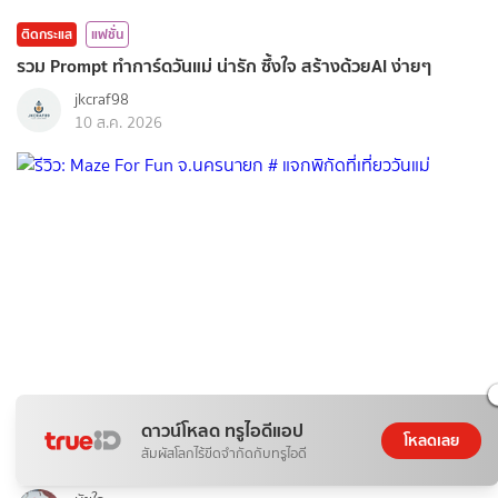
ติดกระแส
แฟชั่น
รวม Prompt ทำการ์ดวันแม่ น่ารัก ซึ้งใจ สร้างด้วยAI ง่ายๆ
jkcraf98
10 ส.ค. 2026
ดาวน์โหลด ทรูไอดีแอป
ติดกระแส
ท่องเที่ยว
โหลดเลย
สัมผัสโลกไร้ขีดจำกัดกับทรูไอดี
รีวิว: Maze For Fun จ.นครนายก # แจกพิกัดที่เที่ยววันแม่