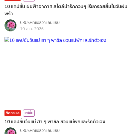
10 แคปชั่น ฝนฟ้าอากาศ สไตล์น่ารักกวนๆ เรียกรอยยิ้มในวันฝน
พรำ
CRUSHที่แปลว่าแอบชอบ
10 ส.ค. 2026
ติดกระแส
แฟชั่น
10 แคปชั่นวันแม่ ฮา ๆ พาชิล ชวนแม่พักและรักตัวเอง
CRUSHที่แปลว่าแอบชอบ