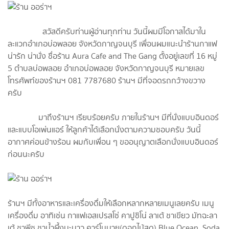
สวัสดีครับท่านผู้อ่านทุกท่าน วันนี้ผมมีโอกาสได้มาใน
ละแวกอำเภอบ่อพลอย จังหวัดกาญจนบุรี เพื่อนผมแนะนำร้านกาแฟ
น่ารัก น่านั่ง ชื่อร้าน Aura Cafe and The Gang ตั้งอยู่เลขที่ 16 หมู่
5 ตำบลบ่อพลอย อำเภอบ่อพลอย จังหวัดกาญจนบุรี หมายเลข
โทรศัพท์ของร้านฯ 081 7787680 ร้านฯ มีที่จอดรถกว้างขวาง
ครับ
มาถึงร้านฯ เรียบร้อยครับ ภายในร้านฯ มีที่นั่งแบบอินดอร์
และแบบโอเพ่นแอร์ ให้ลูกค้าได้เลือกนั่งตามความชอบครับ วันนี้
อากาศค่อนข้างร้อน ผมกับเพื่อน ๆ ขออนุญาตเลือกนั่งแบบอินดอร์
ก่อนนะครับ
ร้านฯ มีทั้งอาหารและเครื่องดื่มให้เลือกหลากหลายเมนูเลยครับ เมนู
เครื่องดื่ม อาทิเช่น กาแฟเอสเปรสโซ่ คาปูชิโน่ ลาเต้ ชาเขียว มัทฉะลา
เต้ ชาพีช ชาน้ำผึ้งมะนาว คาร์โบมาย(ดอกไม้สด) Blue Ocean ,Soda