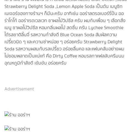
Strawberry Delight Soda ,Lemon Apple Soda เป็นต้น เมนูซิก
เนเจอร์ของทางร้านฯ ก็มีนะครับ อาทิเช่น ออร่าสตรอเบอร์รี่ปั่น ออ
ร่าโกโก้ ออร่าเรดเวลเวท ชาผลไม้วิปชีส ครับ ผมกับเพื่อน ๆ เลือกสั่ง
เมนู ชาผลไม้วิปชีส หอมกลิ่นผลไม้ สดชื่น ครับ Lychee Smoothie
ได้รสชาติลิ้นจี่ รสหวานกำลังดี Blue Ocean Soda สัมผัสความ
เปรี้ยวนิด ๆ และความซ่าหน่อย ๆ อร่อยครับ Strawberry Delight
Soda รสหวานผสมกับรสเปรี้ยว อร่อยลื่นคอ และแฟนคลับอย่างผม
ไม่ยอมพลาดเป็นแน่แท้ คือ Dirty Coffee หอมรสกาแฟสลับครีมนม
อุณหภูมิกำลังดี เข้มข้น อร่อยครับ
Advertisement