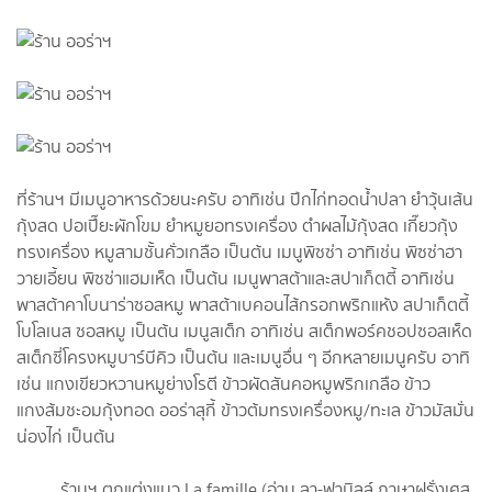
ที่ร้านฯ มีเมนูอาหารด้วยนะครับ อาทิเช่น ปีกไก่ทอดน้ำปลา ยำวุ้นเส้น
กุ้งสด ปอเปี๊ยะผักโขม ยำหมูยอทรงเครื่อง ตำผลไม้กุ้งสด เกี๊ยวกุ้ง
ทรงเครื่อง หมูสามชั้นคั่วเกลือ เป็นต้น เมนูพิซซ่า อาทิเช่น พิซซ่าฮา
วายเอี้ยน พิซซ่าแฮมเห็ด เป็นต้น เมนูพาสต้าและสปาเก็ตตี้ อาทิเช่น
พาสต้าคาโบนาร่าซอสหมู พาสต้าเบคอนไส้กรอกพริกแห้ง สปาเก็ตตี้
โบโลเนส ซอสหมู เป็นต้น เมนูสเต็ก อาทิเช่น สเต็กพอร์คชอปซอสเห็ด
สเต็กซี่โครงหมูบาร์บีคิว เป็นต้น และเมนูอื่น ๆ อีกหลายเมนูครับ อาทิ
เช่น แกงเขียวหวานหมูย่างโรตี ข้าวผัดสันคอหมูพริกเกลือ ข้าว
แกงส้มชะอมกุ้งทอด ออร่าสุกี้ ข้าวต้มทรงเครื่องหมู/ทะเล ข้าวมัสมั่น
น่องไก่ เป็นต้น
ร้านฯ ตกแต่งแนว La famille (อ่าน ลา-ฟามิลล์ ภาษาฝรั่งเศส