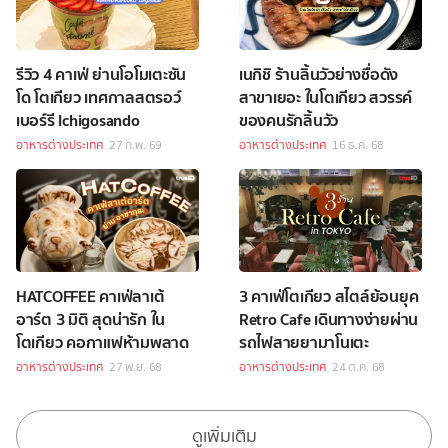
รีวิว 4 คาเฟ่ ย่านโอโมเตะซัน
เนกิชิ ร้านลิ้นวัวย่างชื่อดัง
โด โตเกียว เทศกาลสตรอว์
สาขาเยอะ ในโตเกียว สวรรค์
เบอร์รี Ichigosando
ของคนรักลิ้นวัว
อาหารต่างประเทศ
27 ก.พ. 69
อาหารต่างประเทศ
16 ธ.ค. 68
HATCOFFEE คาเฟ่ลาเต้
3 คาเฟ่โตเกียว สไตล์ย้อนยุค
อาร์ต 3 มิติ สุดน่ารัก ใน
Retro Cafe เดินทางง่ายผ่าน
โตเกียว คอกาแฟห้ามพลาด
รถไฟสายยามาโนเตะ
อาหารต่างประเทศ
27 พ.ย. 68
อาหารต่างประเทศ
24 ต.ค. 68
ดูเพิ่มเติม