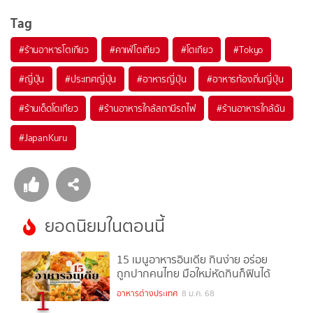
Tag
#
ร้านอาหารโตเกียว
#
คาเฟ่โตเกียว
#
โตเกียว
#
Tokyo
#
ญี่ปุ่น
#
ประเทศญี่ปุ่น
#
อาหารญี่ปุ่น
#
อาหารท้องถิ่นญี่ปุ่น
#
ร้านเด็ดโตเกียว
#
ร้านอาหารใกล้สถานีรถไฟ
#
ร้านอาหารใกล้ฉัน
#
JapanKuru
ยอดนิยมในตอนนี้
15 เมนูอาหารอินเดีย กินง่าย อร่อย
ถูกปากคนไทย มือใหม่หัดกินก็ฟินได้
1
อาหารต่างประเทศ
8 ม.ค. 68