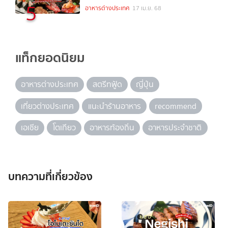
5
อาหารต่างประเทศ
17 เม.ย. 68
แท็กยอดนิยม
อาหารต่างประเทศ
สตรีทฟู้ด
ญี่ปุ่น
เที่ยวต่างประเทศ
แนะนำร้านอาหาร
recommend
เอเชีย
โตเกียว
อาหารท้องถิ่น
อาหารประจำชาติ
บทความที่เกี่ยวข้อง