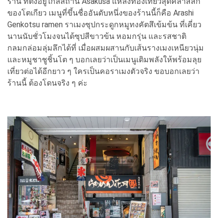
ร้าน ที่ตั้งอยู่ใกล้สถานี Asakusa แหล่งท่องเที่ยวสุดคลาสสิก
ของโตเกียว เมนูที่ขึ้นชื่ออันดับหนึ่งของร้านนี้ก็คือ Arashi
Genkotsu ramen ราเมงซุปกระดูกหมูทงคัตสึเข้มข้น ที่เคี่ยว
นานนับชั่วโมงจนได้ซุปสีขาวข้น หอมกรุ่น และรสชาติ
กลมกล่อมลุ่มลึกได้ที่ เมื่อผสมผสานกับเส้นรางเมงเหนียวนุ่ม
และหมูชาชูชิ้นโต ๆ บอกเลยว่าเป็นเมนูเติมพลังให้พร้อมลุย
เที่ยวต่อได้อีกยาว ๆ ใครเป็นคอราเมงตัวจริง ขอบอกเลยว่า
ร้านนี้ ต้องโดนจริง ๆ ค่ะ