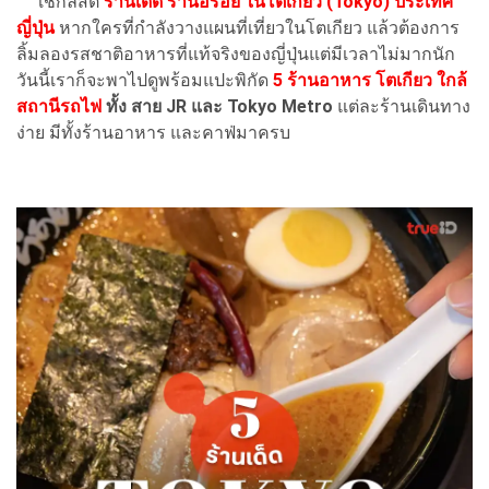
เช็กลิสต์
ร้านเด็ด ร้านอร่อย ในโตเกียว (Tokyo) ประเทศ
ญี่ปุ่น
หากใครที่กำลังวางแผนที่เที่ยวในโตเกียว แล้วต้องการ
ลิ้มลองรสชาติอาหารที่แท้จริงของญี่ปุ่นแต่มีเวลาไม่มากนัก
วันนี้เราก็จะพาไปดูพร้อมแปะพิกัด
5 ร้านอาหาร โตเกียว ใกล้
สถานีรถไฟ
ทั้ง สาย JR และ Tokyo Metro
แต่ละร้านเดินทาง
ง่าย มีทั้งร้านอาหาร และคาฟ่มาครบ