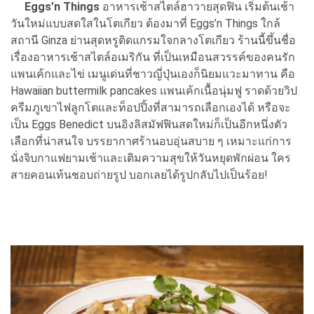
Eggs’n Things
อาหารเช้าสไตล์ฮาวายสุดฟิน เริ่มต้นเช้า
วันใหม่แบบสดใสในโตเกียว ต้องมาที่ Eggs’n Things ใกล้
สถานี Ginza ย่านสุดหรูติดแกรมใจกลางโตเกียว ร้านนี้ขึ้นชื่อ
เรื่องอาหารเช้าสไตล์อเมริกัน ที่เป็นเหมือนสวรรค์ของคนรัก
แพนเค้กและไข่ เมนูเด่นที่ชาวญี่ปุ่นเองก็นิยมแวะมาทาน คือ
Hawaiian buttermilk pancakes แพนเค้กเนื้อนุ่มฟู ราดด้วยวิป
ครีมภูเขาไฟลูกโตและท็อปปิ้งที่สามารถเลือกเองได้ หรือจะ
เป็น Eggs Benedict บนอิงลิสมัฟฟินสดใหม่ก็เป็นอีกหนึ่งตัว
เลือกที่น่าสนใจ บรรยากาศร้านอบอุ่นสบาย ๆ เหมาะแก่การ
นั่งจิบกาแฟยามเช้าและเติมความสุขให้วันหยุดพักผ่อน ใคร
สายคอนเท้นชอบถ่ายรูป บอกเลยได้รูปกลับไปเป็นร้อย!