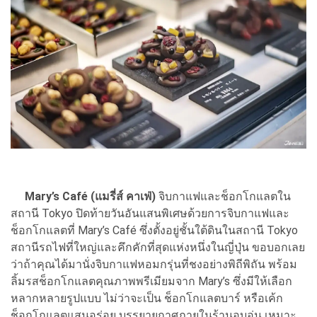
Mary’s Café (แมรี่ส์ คาเฟ่)
จิบกาแฟและช็อกโกแลตใน
สถานี Tokyo ปิดท้ายวันอันแสนพิเศษด้วยการจิบกาแฟและ
ช็อกโกแลตที่ Mary’s Café ซึ่งตั้งอยู่ชั้นใต้ดินในสถานี Tokyo
สถานีรถไฟที่ใหญ่และคึกคักที่สุดแห่งหนึ่งในญี่ปุ่น ขอบอกเลย
ว่าถ้าคุณได้มานั่งจิบกาแฟหอมกรุ่นที่ชงอย่างพิถีพิถัน พร้อม
ลิ้มรสช็อกโกแลตคุณภาพพรีเมียมจาก Mary’s ซึ่งมีให้เลือก
หลากหลายรูปแบบ ไม่ว่าจะเป็น ช็อกโกแลตบาร์ หรือเค้ก
ช็อกโกแลตแสนอร่อย บรรยายกาศภายในร้านอบอุ่น เหมาะ