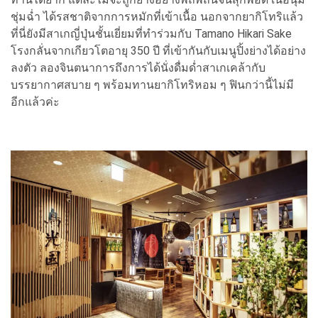
ชุ่มฉ่ำ ได้รสชาติจากการหมักที่เข้าเนื้อ นอกจากยากิโทริแล้ว
ที่นี่ยังมีสาเกญี่ปุ่นชั้นเยี่ยมที่ทำร่วมกับ Tamano Hikari Sake
โรงกลั่นจากเกียวโตอายุ 350 ปี ที่เข้ากันกับเมนูปิ้งย่างได้อย่าง
ลงตัว ลองจินตนาการถึงการได้นั่งดื่มด่ำสาเกเคล้ากับ
บรรยากาศสบาย ๆ พร้อมทานยากิโทริหอม ๆ ฟินกว่านี้ไม่มี
อีกแล้วค่ะ