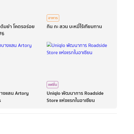
อาหาร
มูต้มยำ โคตรอร่อย
กิน กะ สวน บะหมี่ไร้เทียมทาน
76
แฟชั่น
งบางแสน Artory
Uniqlo พัฒนาการ Roadside
s
Store แห่งแรกในอาเซียน