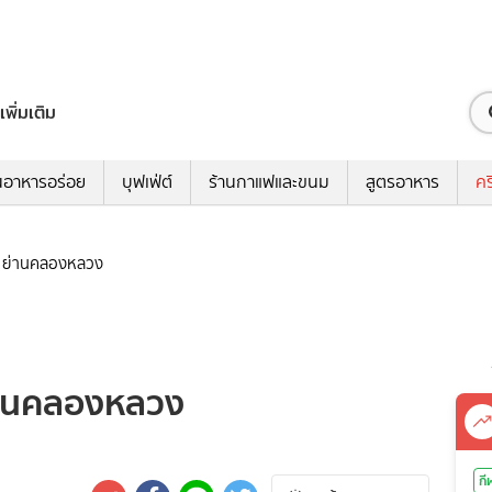
เพิ่มเติม
นอาหารอร่อย
บุฟเฟ่ต์
ร้านกาแฟและขนม
สูตรอาหาร
คร
ุง ย่านคลองหลวง
ย่านคลองหลวง
กี