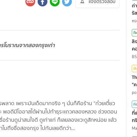
แจ้งตรวจสอบ
ถ่
รั
สุ
หง
กี
ลิ
ูตรโบราณจากสองกรุงเก่า
คอ
BS
บั
Th
"ค
po
วรพลาด เพราะมันเด็ดมากจริง ๆ นั่นก็คือร้าน "ก๋วยเตี๋ยว
ท่
ไหมละ พอดีมีโออาสได้ผ่านไปทำธุระแถวคลองหลวง ช่วงตอน
ที
่อร้านดูน่าสนใจดี ดูเก่าแก่ ก็เลยลองแวะดูสักหน่อย แล้ว
ทร
ทำไมถึงชื่อสองกรุง ไปกันเลยดีกว่า...