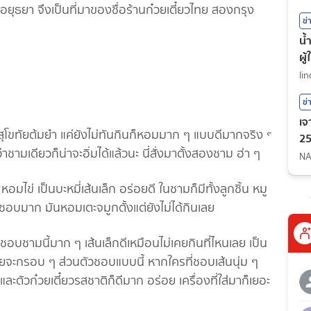
กอยุธยา จึงเป็นที่มาของชื่อร้านก๋วยเตี๋ยวไทย สองกรุง
ข่
น้
ผู
li
ข่
เจ
กสุโขทัยต้มยำ แค่ยังไม่ทันกินก็หอมมาก ๆ แบบดีมากจริง ๆ
25
ามเดียวก็น่าจะอิ่มได้แล้วนะ นี่สั่งมาตั้งสองชาม ฮ่า ๆ
NA
 หอมไข่ เป็นบะหมี่เส้นเล็ก อร่อยดี ในชามก็มีทั้งลูกชิ้น หมู
าก ชอบมาก มันหอมเตะจมูกตั้งแต่ยังไม่ได้กินเลย
อบชามนี้มาก ๆ เส้นเล็กดีเหมือนไม่เคยกินที่ไหนเลย เป็น
เลยจะกรอบ ๆ ส่วนตัวชอบแบบนี้ หากใครที่ชอบเส้นนุ่ม ๆ
ะตัวก๋วยเตี๋ยวรสชาติก็ดีมาก อร่อย เครื่องที่ใส่มาก็เยอะ