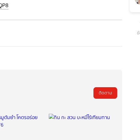
dQP8
ข
ติดตาม