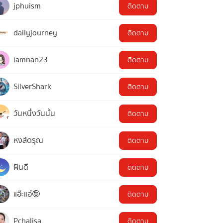
jphuism
ติดตาม
dailyjourney
ติดตาม
iamnan23
ติดตาม
SilverShark
ติดตาม
วันหนึ่งวันนั้น
ติดตาม
หงส์ดรุณ
ติดตาม
ฝันดี
ติดตาม
แอ๊ะแอ๋🤪
ติดตาม
Pchalisa
ติดตาม