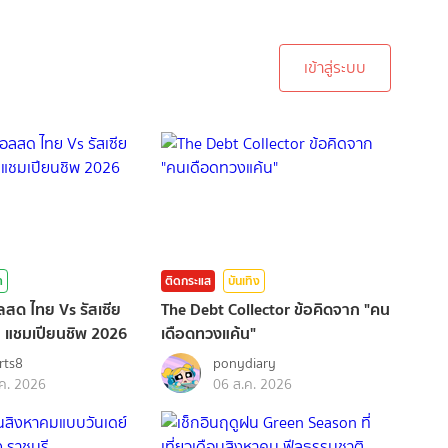
ะบบเพื่อทำการคอมเม้นต์
เข้าสู่ระบบ
า
ติดกระแส
บันเทิง
ลสด ไทย Vs รัสเซีย
The Debt Collector ข้อคิดจาก "คน
 แชมเปียนชิพ 2026
เดือดทวงแค้น"
rts8
ponydiary
ค. 2026
06 ส.ค. 2026