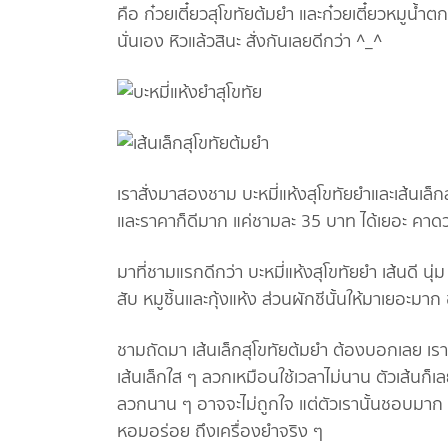
คือ ก๋วยเตี๋ยวสุโขทัยต้มยำ และก๋วยเตี๋ยวหมูน้ำต
นั่นเอง หิวแล้วสินะ สั่งกันเลยดีกว่า ^_^
เราสั่งมาสองชาม บะหมี่แห้งสุโขทัยยำและเส้นเล็
และราคาก็ดีมาก แค่ชามละ 35 บาท ได้เยอะ คาดว่าช
มาที่ชามแรกดีกว่า บะหมี่แห้งสุโขทัยยำ เส้นดี นุ่ม
สับ หมูชิ้นและกุ้งแห้ง ส่วนผักชีนั้นให้มาเยอะม
ชามถัดมา เส้นเล็กสุโขทัยต้มยำ ต้องบอกเลย เราช
เส้นเล็กใส ๆ ลวกเหมือนใช้เวลาไม่นาน ตัวเส้นก็
ลวกนาน ๆ อาจจะไม่ถูกใจ แต่ตัวเรานั้นชอบมาก แล
หอมอร่อย ถึงเครื่องยำจริง ๆ