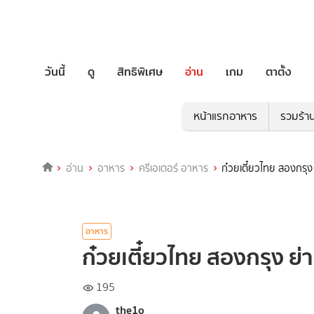
วันนี้
ดู
สิทธิพิเศษ
อ่าน
เกม
ตาตั้ง
หน้าแรกอาหาร
รวมร้า
อ่าน
อาหาร
ครีเอเตอร์ อาหาร
ก๋วยเตี๋ยวไทย สองกร
อาหาร
ก๋วยเตี๋ยวไทย สองกรุง 
195
the1o