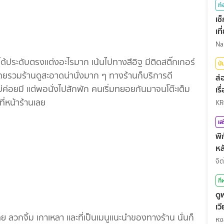
ท่
เช
เท
่ได้ประดับตรงแต่งอะไรมาก เน้นไปทางสีอิฐ มีติดสติ๊กเกอร์
บั
 โดยรวมร้านดูสะอาดน่านั่งมาก ๆ ทางร้านก็บริการดี
ส่
่ค่อยมี แต่พอนั่งไปสักพัก คนเริ่มทยอยกันมาจนโต๊ะเต็ม
เร
ี่หน้าร้านเลย
KR
เส
พิ
หล
จิต
กี
ดู
เว
ไทย ลวกจิ้ม เกาเหลา และที่เป็นเมนูแนะนำของทางร้าน นั่นก็
กี
หง