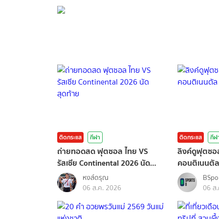
กรุณาเข้าสู่ร
ติดกระแส
กีฬา
ติดกระแส
กีฬ
ถ่ายทอดสด ฟุตซอล ไทย VS
ลิงค์ดูฟุตซอ
รัสเซีย Continental 2026 นัด
คอนติเนนตัล
สุดท้าย
หงส์ดรุณ
BSpo
06 ส.ค. 2026
06 ส.