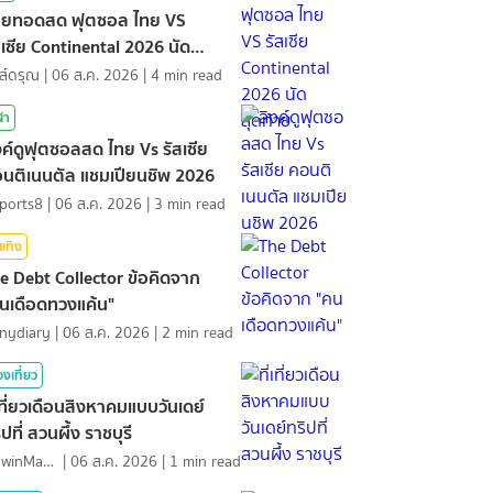
ายทอดสด ฟุตซอล ไทย VS
สเซีย Continental 2026 นัด
ดท้าย
ส์ดรุณ
|
06 ส.ค. 2026
|
4
min read
ฬา
งค์ดูฟุตซอลสด ไทย Vs รัสเซีย
นติเนนตัล แชมเปียนชิพ 2026
ports8
|
06 ส.ค. 2026
|
3
min read
นเทิง
e Debt Collector ข้อคิดจาก
นเดือดทวงแค้น"
nydiary
|
06 ส.ค. 2026
|
2
min read
องเที่ยว
่เที่ยวเดือนสิงหาคมแบบวันเดย์
ิปที่ สวนผึ้ง ราชบุรี
MawinMatravel
|
06 ส.ค. 2026
|
1
min read