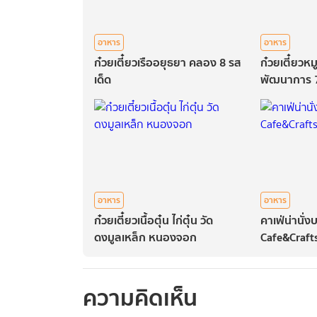
อาหาร
อาหาร
ก๋วยเตี๋ยวเรืออยุธยา คลอง 8 รส
ก๋วยเตี๋ยวห
เด็ด
พัฒนาการ 
อาหาร
อาหาร
ก๋วยเตี๋ยวเนื้อตุ๋น ไก่ตุ๋น วัด
คาเฟ่น่านั่
ดงมูลเหล็ก หนองจอก
Cafe&Craft
ความคิดเห็น