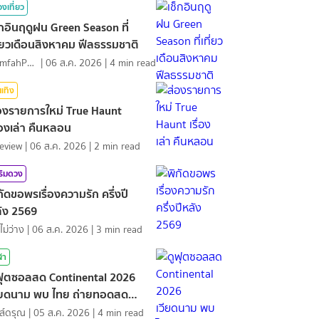
องเที่ยว
็กอินฤดูฝน Green Season ที่
ี่ยวเดือนสิงหาคม ฟีลธรรมชาติ
NamfahPhupha
|
06 ส.ค. 2026
|
4
min read
นเทิง
องรายการใหม่ True Haunt
ื่องเล่า คืนหลอน
eview
|
06 ส.ค. 2026
|
2
min read
ริมดวง
กัดขอพรเรื่องความรัก ครึ่งปี
ัง 2569
ไม่ว่าง
|
06 ส.ค. 2026
|
3
min read
ฬา
ฟุตซอลสด Continental 2026
ียดนาม พบ ไทย ถ่ายทอดสด
ฬา
ส์ดรุณ
|
05 ส.ค. 2026
|
4
min read