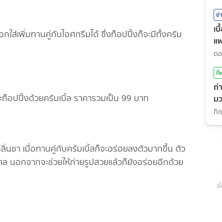
ข่
เบ
กใส่เพิ่มทานคู่กับไอศกรีมได้ ซึ่งท็อปปิ้งก็จะมีทั้งครัม
แ
กี
ถ่
ะท็อปปิ้งด้วยครัมเบิ้ล ราคารวมเป็น 99 บาท
มว
(7
า เมื่อทานคู่กับครัมเบิ้ลก็จะอร่อยลงตัวมากขึ้น ตัว
าล นอกจากจะช่วยให้ถ่ายรูปสวยแล้วก็ยังอร่อยอีกด้วย
ข