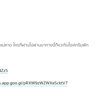
ือแม่หาด ใครที่ผ่านไปผ่านมาทางนี้ก็แวะกินไอศกรีมพัก
dZz5
ps.app.goo.gl/pRXW9zWZWXeScktV7