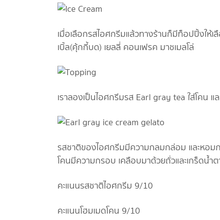
เมื่อเลือกรสไอศกรีมแล้วทางร้านก็มีท็อปปิ้งให้เลือ
เบิ้ล(คุ้กกี้บด) เยลลี่ คอนเฟรค มาชเมลโล่
เราลองเป็นไอศกรีมรส Earl gray tea ใส่โคน แล
รสชาติของไอศกรีมมีความกลมกล่อม และหอมกลิ่นช
โคนมีความกรอบ เคลือบมาด้วยถั่วและเกร็ดน้ำต
คะแนนรสชาติไอศกรีม 9/10
คะแนนโฮมเมดโคน 9/10