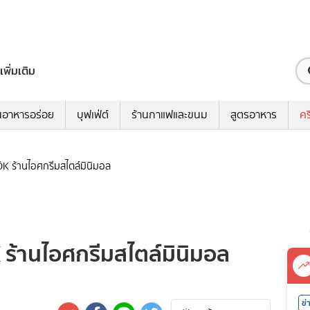
เพิ่มเติม
นอาหารอร่อย
บุฟเฟ่ต์
ร้านกาแฟและขนม
สูตรอาหาร
คร
่ GÖK ร้านไอศกรีมสไตล์มินิมอล
ÖK ร้านไอศกรีมสไตล์มินิมอล
ข่