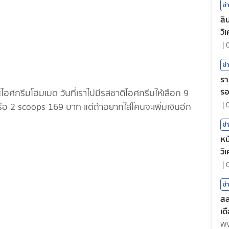
ข่
สิ
วิ
|
ข่
รา
ร
ไอศกรีมโฮมเมด วันที่เราไปมีรสชาติไอศกรีมให้เลือก 9
|
รือ 2 scoops 169 บาท แต่ถ้าอยากใส่โคนจะเพิ่มเงินอีก
ข่
หน
วิ
|
ข่
สล
เด
W