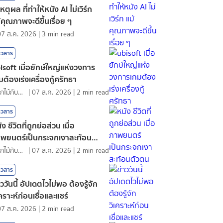
เหตุผล ที่ทำให้หนัง AI ไม่เวิร์ก
้คุณภาพจะดีขึ้นเรื่อย ๆ
07 ส.ค. 2026
|
3
min read
าวสาร
isoft เมื่อยักษ์ใหญ่แห่งวงการ
มต้องเร่งเครื่องกู้ศรัทธา
ดอกไม้กับสายน้ำ
|
07 ส.ค. 2026
|
2
min read
าวสาร
ัง ชีวิตที่ถูกย่อส่วน เมื่อ
พยนตร์เป็นกระจกเงาสะท้อนตัว
น
ดอกไม้กับสายน้ำ
|
07 ส.ค. 2026
|
2
min read
าวสาร
าววันนี้ อัปเดตไวไม่พอ ต้องรู้จัก
เคราะห์ก่อนเชื่อและแชร์
07 ส.ค. 2026
|
2
min read