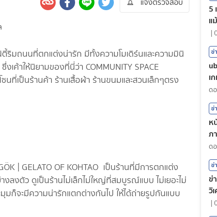
แจ้งตรวจสอบ
5 
แม
|
ข่
ตี้ริมถนนที่ตกแต่งน่ารัก มีทั้งความโมเดิร์นและความมินิ
ub
 ซึ่งเค้าให้นิยามของที่นี่ว่า COMMUNITY SPACE
เก
นที่เป็นร้านค้า ร้านเสื้อผ้า ร้านขนมและสวนเล็กๆตรง
ข่
หน
ภา
ต
ข่
ื่อ GÖK | GELATO OF KOHTAO เป็นร้านที่มีการตกแต่ง
ข่
งลงตัว ดูเป็นร้านไม่เล็กไม่ใหญ่ที่สมบูรณ์แบบ ไม่เยอะไม่
วิ
ะมุมก็จะมีความน่ารักแตกต่างกันไป ให้ได้ถ่ายรูปกันแบบ
|