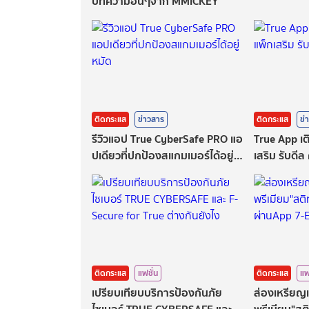
บทความอื่นๆจาก MMICKEY
ติดกระแส
ข่าวสาร
ติดกระแส
ข่
รีวิวแอป True CyberSafe PRO แอ
True App เติ
ปเดียวที่ปกป้องสแกมเมอร์ได้อยู่
เสริม รับดี
หมัด
ติดกระแส
แฟชั่น
ติดกระแส
แฟ
เปรียบเทียบบริการป้องกันภัย
ส่องเหรียญ
ไซเบอร์ TRUE CYBERSAFE และ
พรีเมียม"สต