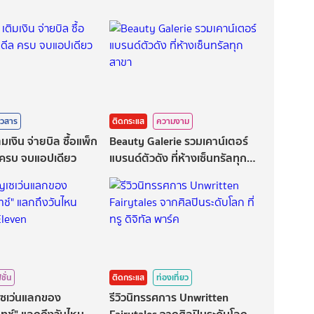
าวสาร
ติดกระแส
ความงาม
มเงิน จ่ายบิล ซื้อแพ็ก
Beauty Galerie รวมเคาน์เตอร์
ล ครบ จบแอปเดียว
แบรนด์ตัวดัง ที่ห้างเซ็นทรัลทุก
สาขา
ชั่น
ติดกระแส
ท่องเที่ยว
เซเว่นแลกของ
รีวิวนิทรรศการ Unwritten
ิทช์" แลกถึงวันไหน
Fairytales จากศิลปินระดับโลก ที่