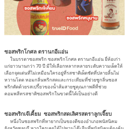
ซอสพริกโกศล ตรานกอีเเอ่น
ในบรรดาซอสพริก ซอสพริกโกศล ตรานกอีเเอ่น ยี่ห้อเก่า
แก่ยาวนานกว่า 70 ปี มีให้เลือกหลากหลายระดับความเผ็ดให้
เลือกจุดเด่นที่ไม่เหมือนใครอยู่ที่รสชาติเผ็ดชัดที่ปลายลิ้นไม่
หวานโดด หอมกลิ่นพริกสดและกระเทียมที่ช่วยชูกลิ่นซอส
พริกตัดด้วยรสเปรี้ยวของน้ำส้มสายชูคุณภาพดีที่ช่วย
คอมพลีทรสชาติซอสพริกในขวดนี้ได้เป็นอย่างดี
ซอสพริกเจ๊เคี้ยม ซอสพริกสดเลิศรสตราลูกเจี๊ยบ
หนึ่งในซอสพริกที่หายากเป็นของดีของอำเภอพนัสนิคม
จังหวัดชลบุรี หากใครเคยได้ไปทานโต๊ะจีนที่พนัสนิคมต้องคุ้น