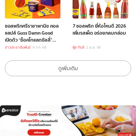
ซอสพริกศรีราชาพานิช คอล
7 ซอสพริก ยี่ห้อไหนดี 2026
แลปส์ Guss Damn Good
เพิ่มรสเผ็ด อร่อยกลมกล่อม
เปิดตัว “ช็อคโกแลตชิลลี่”
ไอศกรีมรสชาติจึ้ง
ข่าวประชาสัมพันธ์
9 ก.ค. 68
ฟู้ด ทิปส์
2 เม.ย. 68
ดูเพิ่มเติม