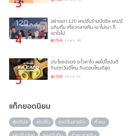
3
อย่างเอา 120 แคปชั่นร้านนั่งชิล แคปชั่
นกินดื่ม เที่ยวกลางคืน เมาไม่เมา ก็
เอาใจไป
4
ฟู้ด ทิปส์
19 พ.ย. 68
ประโยชน์ของ อะโวคาโด ผลไม้ไขมันดี
กินทุกวันดีไหม กินตอนไหนดีสุด
5
ฟู้ด ทิปส์
20 ก.ย. 65
แท็กยอดนิยม
ฟู้ดทิปส์
แคปชั่น
แคปชั่นสายกิน
คำคม
แคปชั่นอ่อย
แคปชั่นกิน
คำคมสายกิน