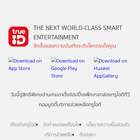
THE NEXT WORLD-CLASS SMART
ENTERTAINMENT
อีกขั้นของความบันเทิงระดับโลกตรงใจคุณ
วันนี้
ดู
สิทธิพิเศษ
อ่าน
เกม
ตาตั้ง
ช้อปปิ้ง
แพ็กเกจ
กล่องทรูไอดีทีวี
คอมมูนิตี้
บริการช่วยเหลือทรูไอดี
เกี่ยวกับทรูไอดี
ข้อกำหนดและเงื่อนไข
นโยบายความเป็นส่วนตัว
บริการช่วยเหลือ
ติดต่อเรา