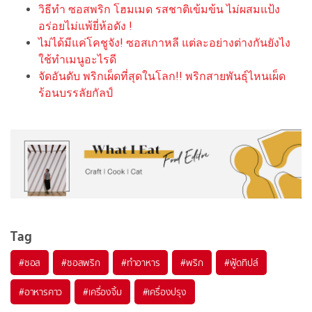
วิธีทำ ซอสพริก โฮมเมด รสชาติเข้มข้น ไม่ผสมแป้ง
อร่อยไม่แพ้ยี่ห้อดัง !
ไม่ได้มีแค่โคชูจัง! ซอสเกาหลี แต่ละอย่างต่างกันยังไง
ใช้ทำเมนูอะไรดี
จัดอันดับ พริกเผ็ดที่สุดในโลก!! พริกสายพันธุ์ไหนเผ็ด
ร้อนบรรลัยกัลป์
Tag
#
ซอส
#
ซอสพริก
#
ทำอาหาร
#
พริก
#
ฟู้ดทิปส์
#
อาหารคาว
#
เครื่องจิ้ม
#
เครื่องปรุง