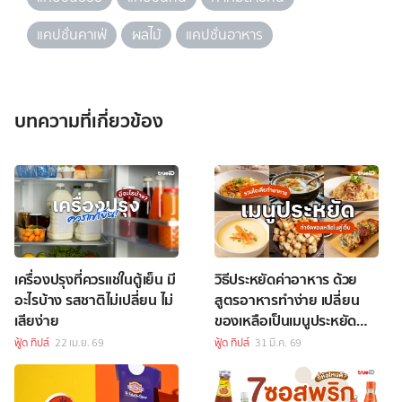
แคปชั่นคาเฟ่
ผลไม้
แคปชั่นอาหาร
บทความที่เกี่ยวข้อง
เครื่องปรุงที่ควรแช่ในตู้เย็น มี
วิธีประหยัดค่าอาหาร ด้วย
อะไรบ้าง รสชาติไม่เปลี่ยน ไม่
สูตรอาหารทำง่าย เปลี่ยน
เสียง่าย
ของเหลือเป็นเมนูประหยัด
แสนอร่อย
ฟู้ด ทิปส์
22 เม.ย. 69
ฟู้ด ทิปส์
31 มี.ค. 69