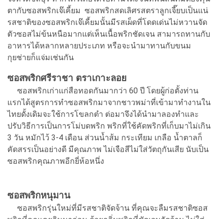
ตากับซอสพริกเจ๊เคี้ยม ซอสพริกสดเลิศรสตราลูกเจี๊ยบเป็นแน่
รสชาติของซอสพริกเจ๊เคี้ยมนั้นมีรสเผ็ดที่โดดเด่นไม่หวานจัด
ตัวซอสไม่ข้นหนือมากแต่เห็นเนื้อพริกชัดเจน สามารถทานกับ
อาหารได้หลากหลายประเภท หรือจะนำมาทานกับขนม
กุยช่ายก็แจ่มเช่นกัน
ซอสพริกศรีราชา ตราเกาะลอย
ซอสพริกเก่าแก่สือทอดกันมากว่า 60 ปี โดยผู้ก่อตั้งท่าน
แรกได้สูตรการทำซอสพริกมาจากชาวพม่าที่เข้ามาทำงานใน
ไทยดั้งเดิมจะใช้การโขลกตำ ต่อมาจึงได้นำมาลองทำและ
ปรับวิธีการเป็นการโม่บดพริก พริกที่ใช้คัดพริกที่เก็บมาไม่เกิน
3 วัน หมักไว้ 3-4 เดือน ส่วนน้ำส้ม กระเทียม เกลือ น้ำตาลก็
คัดสรรเป็นอย่างดี มีคุณภาพ ไม่เจือสีไม่ใส่วัตถุกันเสีย นับเป็น
ซอสพริกคุณภาพอีกยี่ห้อหนึ่ง
ซอสพริกหนุมาน
ซอสพริกรุ่นใหม่ที่มีรสชาติจัดจ้าน ที่คุณจะลืมรสชาติซอส