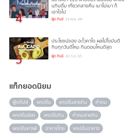
นกินดื่ม เที่ยวกลางคืน เมาไม่เมา ก็
เอาใจไป
4
ฟู้ด ทิปส์
19 พ.ย. 68
ประโยชน์ของ อะโวคาโด ผลไม้ไขมันดี
กินทุกวันดีไหม กินตอนไหนดีสุด
5
ฟู้ด ทิปส์
20 ก.ย. 65
แท็กยอดนิยม
ฟู้ดทิปส์
แคปชั่น
แคปชั่นสายกิน
คำคม
แคปชั่นอ่อย
แคปชั่นกิน
คำคมสายกิน
แคปชั่นคาเฟ่
อาหารไทย
แคปชั่นอาหาร