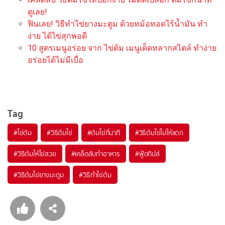
ดูเลย!
ฟินเลย! วิธีทำไข่ยางมะตูม ด้วยหม้อทอดไร้น้ำมัน ทำ
ง่าย ได้ไข่สุกพอดี
10 สูตรเมนูอร่อย จาก ไข่ต้ม เมนูเด็ดหลากสไตล์ ทำง่าย
อร่อยได้ไม่มีเบื่อ
Tag
#
ไข่ต้ม
#
วิธีต้มไข่
#
ต้มไข่กี่นาที
#
วิธีต้มไข่ไม่ให้แตก
#
วิธีต้มให้ไข่สวย
#
เคล็ดลับทำอาหาร
#
ฟู้ดทิปส์
#
วิธีต้มไข่ยางมะตูม
#
วิธีทำไข่ต้ม