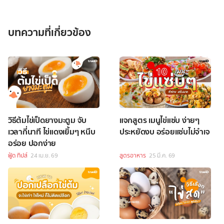
บทความที่เกี่ยวข้อง
วิธีต้มไข่เป็ดยางมะตูม จับ
แจกสูตร เมนูไข่แซ่บ ง่ายๆ
เวลากี่นาที ไข่แดงเยิ้มๆ หนึบ
ประหยัดงบ อร่อยแซ่บไม่จำเจ
อร่อย ปอกง่าย
ฟู้ด ทิปส์
24 เม.ย. 69
สูตรอาหาร
25 มี.ค. 69