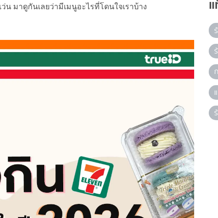
แ
ว่น มาดูกันเลยว่ามีเมนูอะไรที่โดนใจเราบ้าง
ร
ร
ก
แ
ร