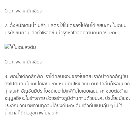
Cr.ภาพจากนักเขียน
2. ตั้งหม้อเติมน้ำเปล่า 1 ลิตร ใส่ใบเตยลงไปต้มได้เลยนะคะ ใบเตยมี
ประโยชน์ทานแล้วทำให้สดชื่นบำรุงหัวใจลดความดันด้วยนะคะ
Cr.ภาพจากนักเขียน
3. พอน้ำเดือดสักพัก เราได้กลิ่นหอมของใบเตย เราก็นำดอกอัญชัน
ลงไปต้มกับใบเตยได้เลยนะคะ หมั่นคนให้เข้ากัน คนไปกลิ่นก็หอมมาก
ๆ เลยค่ะ อัญชันมีประโยชน์เยอะไม่แพ้กับใบเตยเลยนะคะ ช่วยต่อต้าน
อนุมูลอิสระในร่างกาย ช่วยสร้างภูมิต้านทานด้วยนะคะ ประโยชน์เยอะ
แยะอีกมากมายทานทุกวันได้ยิ่งดีนะคะ ต้มแล้วดื่มแบบอุ่น ๆ ไม่ใส่
น้ำตาลก็ดีต่อสุขภาพไปเลยค่ะ