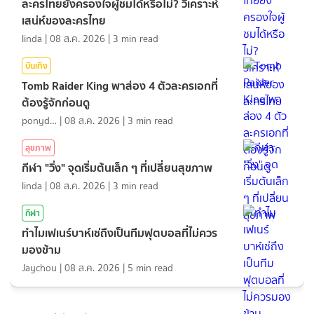
ละครไทยยังครองใจผู้ชมได้หรือไม่? วิเคราะห์
เสน่ห์ของละครไทย
linda
|
08 ส.ค. 2026
|
3
min read
บันเทิง
Tomb Raider King พาส่อง 4 ตัวละครเอกที่
ต้องรู้จักก่อนดู
ponydiary
|
08 ส.ค. 2026
|
3
min read
สุขภาพ
กีฬา "วิ่ง" จุดเริ่มต้นเล็ก ๆ ที่เปลี่ยนสุขภาพ
linda
|
08 ส.ค. 2026
|
3
min read
กีฬา
ทำไมเฟเนร์บาห์เช่ถึงเป็นทีมฟุตบอลที่ไม่ควร
มองข้าม
Jaychou
|
08 ส.ค. 2026
|
5
min read