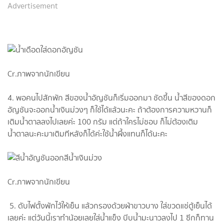
Advertisement
Cr.ภาพจากนักเขียน
4. พอคนไปสักพัก สีของน้ำอัญชันก็เริ่มออกมา ชัดขึ้น น้ำสีของดอก
อัญชันจะออกน้ำเงินม่วงๆ ก็ใช้ได้แล้วนะคะ ถ้าต้องการความหวานก็
เติมน้ำตาลลงไปเลยค่ะ 100 กรัม แต่ถ้าใครไม่ชอบ ก็ไม่ต้องเติม
น้ำตาลนะคะมาเติมทีหลังก็ได้ค่ะใช้น้ำผึ้งแทนก็ได้นะคะ
Cr.ภาพจากนักเขียน
5. ดับไฟตั้งพักไว้ให้เย็น แล้วกรองด้วยผ้าขาวบาง ใส่ขวดแช่ตู้เย็นได้
เลยค่ะ แต่วันนี้เราทำน้อยเลยใส่น้ำแข็ง บีบน้ำมะนาวลงไป 1 ซีกก็ทาน