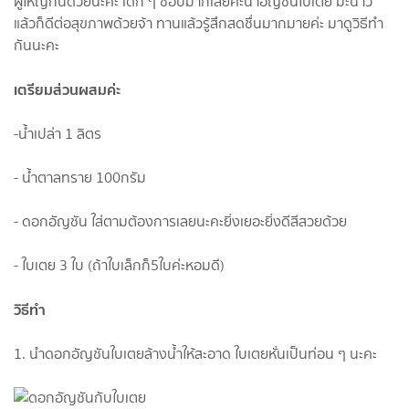
ผู้ใหญ่กันด้วยนะคะ เด็ก ๆ ชอบมากเลยค่ะน้ำอัญชันใบเตย มะนาว
แล้วก็ดีต่อสุขภาพด้วยจ้า ทานแล้วรู้สึกสดชื่นมากมายค่ะ มาดูวิธีทำ
กันนะคะ
เตรียมส่วนผสมค่ะ
-น้ำเปล่า 1 ลิตร
- น้ำตาลทราย 100กรัม
- ดอกอัญชัน ใส่ตามต้องการเลยนะคะยิ่งเยอะยิ่งดีสีสวยด้วย
- ใบเตย 3 ใบ (ถ้าใบเล็กก็5ใบค่ะหอมดี)
วิธีทำ
1. นำดอกอัญชันใบเตยล้างน้ำให้สะอาด ใบเตยหั่นเป็นท่อน ๆ นะคะ