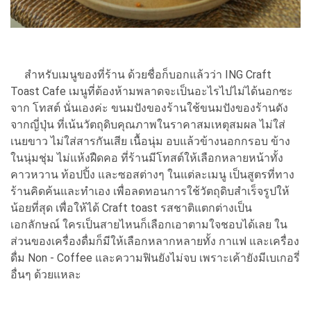
สำหรับเมนูของที่ร้าน ด้วยชื่อก็บอกแล้วว่า ING Craft
Toast Cafe เมนูที่ต้องห้ามพลาดจะเป็นอะไรไปไม่ได้นอกซะ
จาก โทสต์ นั่นเองค่ะ ขนมปังของร้านใช้ขนมปังของร้านดัง
จากญี่ปุ่น ที่เน้นวัตถุดิบคุณภาพในราคาสมเหตุสมผล ไม่ใส่
เนยขาว ไม่ใส่สารกันเสีย เนื้อนุ่ม อบแล้วข้างนอกกรอบ ข้าง
ในนุ่มชุ่ม ไม่แห้งฝืดคอ ที่ร้านมีโทสต์ให้เลือกหลายหน้าทั้ง
คาวหวาน ท้อปปิ้ง และซอสต่างๆ ในแต่ละเมนู เป็นสูตรที่ทาง
ร้านคิดค้นและทำเอง เพื่อลดทอนการใช้วัตถุดิบสำเร็จรูปให้
น้อยที่สุด เพื่อให้ได้ Craft toast รสชาติแตกต่างเป็น
เอกลักษณ์ ใครเป็นสายไหนก็เลือกเอาตามใจชอบได้เลย ใน
ส่วนของเครื่องดื่มก็มีให้เลือกหลากหลายทั้ง กาแฟ และเครื่อง
ดื่ม Non - Coffee และความฟินยังไม่จบ เพราะเค้ายังมีเบเกอรี่
อื่นๆ ด้วยแหละ