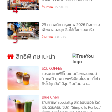
4
ร้านกาแฟ
25 ก.พ. 69
25 คาเฟ่เด็ก กรุงเทพ 2026 กิจกรรม
เพียบ เล่นสนุก ชิลได้ทั้งครอบครัว
5
ร้านกาแฟ
5 ม.ค. 69
สิทธิพิเศษแนะนำ
SOL COFFEE
แบรนด์คาเฟ่ที่โดดเด่นด้วยคอนเซปต์
"กาแฟดี คุณภาพพรีเมียมในราคาที่เข้า
ถึงได้ทุกวัน" มีจุดเริ่มต้นมาจา...
Blue Cheri
ร้านกาแฟ Specialty สไตล์มินิมอล โดด
เด่นด้วยคอนเซปต์ “Simple Is Perfect”