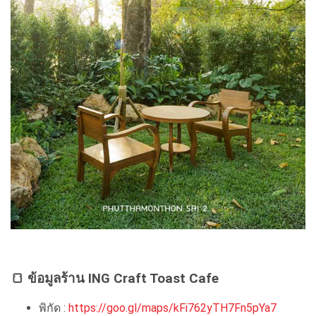
🍞 ข้อมูลร้าน ING Craft Toast Cafe
พิกัด :
https://goo.gl/maps/kFi762yTH7Fn5pYa7