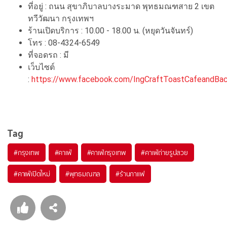
ที่อยู่ : ถนน สุขาภิบาลบางระมาด พุทธมณฑสาย 2 เขต
ทวีวัฒนา กรุงเทพฯ
ร้านเปิดบริการ : 10.00 - 18.00 น. (หยุดวันจันทร์)
โทร : 08-4324-6549
ที่จอดรถ : มี
เว็บไซต์
:
https://www.facebook.com/IngCraftToastCafeandBac
Tag
#
กรุงเทพ
#
คาเฟ่
#
คาเฟ่กรุงเทพ
#
คาเฟ่ถ่ายรูปสวย
#
คาเฟ่เปิดใหม่
#
พุทธมณฑล
#
ร้านกาแฟ