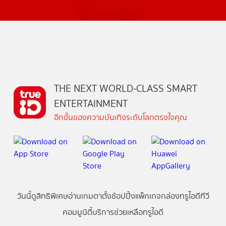
THE NEXT WORLD-CLASS SMART
ENTERTAINMENT
อีกขั้นของความบันเทิงระดับโลกตรงใจคุณ
วันนี้
ดู
สิทธิพิเศษ
อ่าน
เกม
ตาตั้ง
ช้อปปิ้ง
แพ็กเกจ
กล่องทรูไอดีทีวี
คอมมูนิตี้
บริการช่วยเหลือทรูไอดี