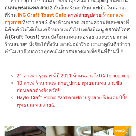
สาย 2 สุดปัง !! วันนี้เราขอพาทุกคนมา Hopping กันที่ย่าน
ถนนพุทธมณฑล สาย 2
กันอีกครั้งค่ะ กับคาเฟ่เปิดใหม่ล่าสุด
ที่ร้าน
ING Craft Toast Cafe
คาเฟ่ถ่ายรูปสวย
ร้านกาแฟ
กรุงเทพ
ที่ชาว สาย 2 ต้องห้ามพลาด เพราะความพิเศษของที่
นี่คือเค้าไม่ได้เป็นแค่ร้านกาแฟทั่วไป แต่ยังมีเมนู
คราฟท์โทส
ต์ (Craft Toast)
ขนมปังโฮมเมดแสนอร่อย และบรรยากาศ
ร้านสบายๆ นั่งชิลได้ทั้งวัน เอาล่ะอย่ารีรอ เรามาดูกันดีกว่าว่า
ทำไมเราถึงบอกว่าทุกคนไม่ควรพลาดมาเช็คอินที่ร้านนี้ !!
21 คาเฟ่ กรุงเทพ ที่ปี 2021 ห้ามพลาดไป Cafe hopping
10 คาเฟ่ ร้านกาแฟ ถ่ายรูปสวย พุทธมณฑล แวะชิล
ก่อนออกต่างจังหวัด!
Haylo. Craft Picnic Yard คาเฟ่ถ่ายรูปสวย ฟีลแคมป์ปิ้ง
พุทธมณฑล สาย 2