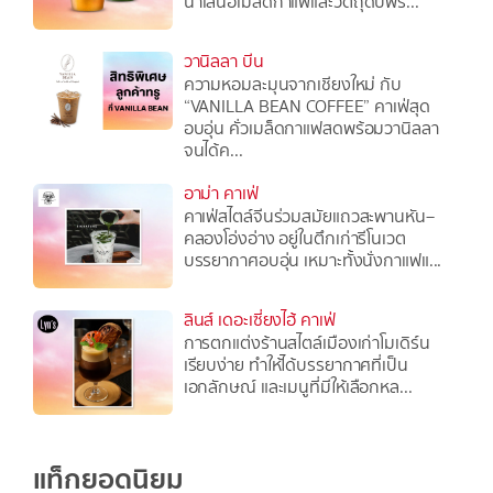
นำเสนอเมล็ดกาแฟและวัตถุดิบพร...
วานิลลา บีน
ความหอมละมุนจากเชียงใหม่ กับ
“VANILLA BEAN COFFEE” คาเฟ่สุด
อบอุ่น คั่วเมล็ดกาแฟสดพร้อมวานิลลา
จนได้ค...
อาม่า คาเฟ่
คาเฟ่สไตล์จีนร่วมสมัยแถวสะพานหัน–
คลองโอ่งอ่าง อยู่ในตึกเก่ารีโนเวต
บรรยากาศอบอุ่น เหมาะทั้งนั่งกาแฟแ...
ลินส์ เดอะเซี่ยงไฮ้ คาเฟ่
การตกแต่งร้านสไตล์เมืองเก่าโมเดิร์น
เรียบง่าย ทำให้ได้บรรยากาศที่เป็น
เอกลักษณ์ และเมนูที่มีให้เลือกหล...
แท็กยอดนิยม