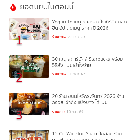
ยอดนิยมในตอนนี้
Yoguruto เมนูไหนอร่อย โยเกิร์ตปั่นสุด
ฮิต อัปเดตเมนู ราคา ปี 2026
1
ร้านกาแฟ
23 ม.ค. 69
30 เมนู สตาร์บัคส์ Starbucks พร้อม
วิธีสั่ง แบบเข้าใจง่าย
2
ร้านกาแฟ
10 พ.ค. 67
20 ร้าน ขนมไหว้พระจันทร์ 2026 ร้าน
อร่อย เจ้าดัง แป้งบาง ไส้แน่น
3
ร้านขนม
10 ก.ค. 69
15 Co-Working Space ใกล้ฉัน ร้าน
กาแฟ บรรยากาศดี น่านั่งทำงาน