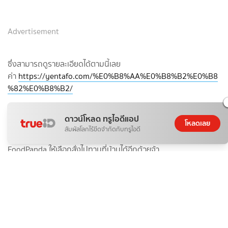
Advertisement
ซึ่งสามารถดูรายละเอียดได้ตามนี้เลย
ค่า
https://yentafo.com/%E0%B8%AA%E0%B8%B2%E0%B8
%82%E0%B8%B2/
ส่วนถ้าใครไม่สะดวกที่จะไปทานที่ร้าน ก็อยากจะบอกว่าทางร้านเค้ามี
ดาวน์โหลด ทรูไอดีแอป
โหลดเลย
บริการส่งอาหาร Delivery อาทิเช่น GrabFood / LineMan /
สัมผัสโลกไร้ขีดจำกัดกับทรูไอดี
FoodPanda ให้เลือกสั่งไปทานที่บ้านได้อีกด้วยจ้า
🍽My Menu🍽
✅ ก๋วยเตี๋ยวเย็นตาโฟ (Signature) 💟💟
มาเริ่มกันที่เมนูเปิดตัวเลยค่า ชามนี้เป็นเย็นตาโฟสูตรดั้งเดิม