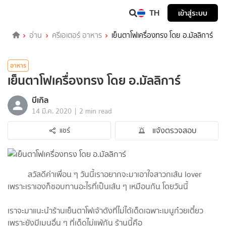
TH
เข้าสู่ระบบ
อ่าน
ครีเอเตอร์ อาหาร
เย็นตาโฟเครื่องทรง โดย อ.มัลลิการ์
อาหาร
เย็นตาโฟเครื่องทรง โดย อ.มัลลิการ์
บีเกิล
|
14 มี.ค. 2020
2 min read
แจ้งตรวจสอบ
แชร์
สวัสดีค่าเพื่อน ๆ วันนี้เราอยากจะมาเอาใจสาวกเส้น lover
เพราะเราเองก็ชอบทานอะไรที่เป็นเส้น ๆ เหมือนกัน โดยวันนี้
เราจะมาแนะนำร้านเย็นตาโฟเจ้าดังที่ไม่ได้เด็ดเฉพาะเมนูก๋วยเตี๋ยว
เพราะยังมีเมนูอื่น ๆ ที่เด็ดไม่แพ้กัน ร้านนี้คือ