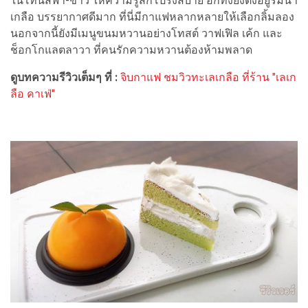
ในโทนสีฟ้า-ขาว ให้ความรู้สึกโปร่งสบาย อีกทั้งยังตั้งอยู่ริมนา
เกลือ บรรยากาศดีมาก ที่นี่มีกาแฟหลากหลายให้เลือกลิ้มลอง
นอกจากนี้ยังมีเมนูขนมหวานอย่างโทสต์ วาฟเฟิล เค้ก และ
ช็อกโกแลตลาวา ที่คนรักความหวานต้องห้ามพลาด
ดูบทความรีวิวเต็มๆ ที่ :
จิบกาแฟ ชมวิวทะเลเกลือ ที่ร้าน "เลเก
ลือ คาเฟ่"