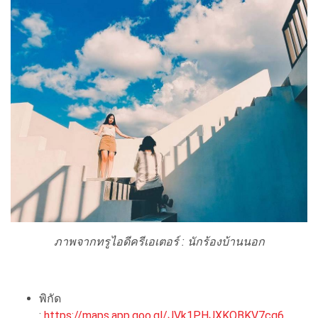
ภาพจากทรูไอดีครีเอเตอร์ : นักร้องบ้านนอก
พิกัด
:
https://maps.app.goo.gl/JVk1PHJXKQBKV7cq6