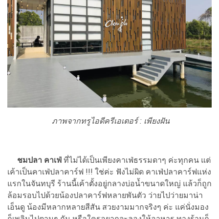
ภาพจากทรูไอดีครีเอเตอร์ : เพียงฝัน
ชมปลา คาเฟ่
ที่ไม่ได้เป็นเพียงคาเฟ่ธรรมดาๆ ค่ะทุกคน แต่
เค้าเป็นคาเฟ่ปลาคาร์ฟ !!! ใช่ค่ะ ฟังไม่ผิด คาเฟ่ปลาคาร์ฟแห่ง
แรกในจันทบุรี ร้านนี้เค้าตั้งอยู่กลางบ่อน้ำขนาดใหญ่ แล้วก็ถูก
ล้อมรอบไปด้วยน้องปลาคาร์ฟหลายพันตัว ว่ายไปว่ายมาน่า
เอ็นดู น้องมีหลากหลายสีสัน สวยงามมากจริงๆ ค่ะ แค่นั่งมอง
ก็เพลินไปตามๆ กัน หรือใครอยากจะลองให้อาหาร ทางร้านก็