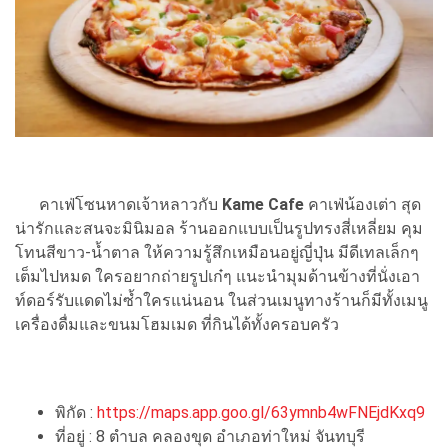
คาเฟ่โซนหาดเจ้าหลาวกับ
Kame Cafe
คาเฟ่น้องเต่า สุด
น่ารักและสนจะมินิมอล ร้านออกแบบเป็นรูปทรงสี่เหลี่ยม คุม
โทนสีขาว-น้ำตาล ให้ความรู้สึกเหมือนอยู่ญี่ปุ่น มีดีเทลเล็กๆ
เต็มไปหมด ใครอยากถ่ายรูปเก๋ๆ แนะนำมุมด้านข้างที่นั่งเอา
ท์ดอร์รับแดดไม่ซ้ำใครแน่นอน ในส่วนเมนูทางร้านก็มีทั้งเมนู
เครื่องดื่มและขนมโฮมเมด ที่กินได้ทั้งครอบครัว
พิกัด :
https://maps.app.goo.gl/63ymnb4wFNEjdKxq9
ที่อยู่ : 8 ตำบล คลองขุด อำเภอท่าใหม่ จันทบุรี