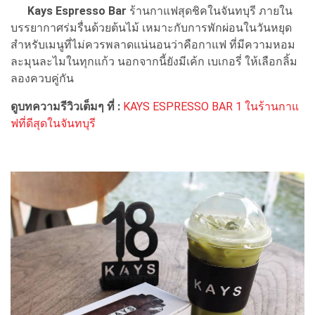
Kays Espresso Bar
ร้านกาแฟสุดชิคในจันทบุรี ภายใน
บรรยากาศร่มรื่นด้วยต้นไม้ เหมาะกับการพักผ่อนในวันหยุด
สำหรับเมนูที่ไม่ควรพลาดแน่นอนว่าคือกาแฟ ที่มีความหอม
ละมุนละไมในทุกแก้ว นอกจากนี้ยังมีเค้ก เบเกอรี่ ให้เลือกลิ้ม
ลองควบคู่กัน
ดูบทความรีวิวเต็มๆ ที่ :
KAYS ESPRESSO BAR 1 ในร้านกาแ
ฟที่ดีสุดในจันทบุรี