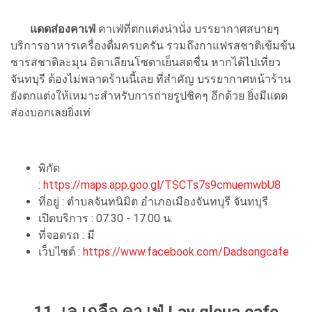
แดดส่องคาเฟ่
คาเฟ่ที่ตกแต่งน่านั่ง บรรยากาศสบายๆ
บริการอาหารเครื่องดื่มครบครัน รวมถึงกาแฟรสชาติเข้มข้น
ชารสชาติละมุน อิตาเลียนโซดาเย็นสดชื่น หากได้ไปเที่ยว
จันทบุรี ต้องไม่พลาดร้านนี้เลย ที่สำคัญ บรรยากาศหน้าร้าน
ยังตกแต่งให้เหมาะสำหรับการถ่ายรูปชิคๆ อีกด้วย ยิ่งมีแดด
ส่องบอกเลยยิ่งเท่
พิกัด
:
https://maps.app.goo.gl/TSCTs7s9cmuemwbU8
ที่อยู่ : ตำบลจันทนิมิต อำเภอเมืองจันทบุรี จันทบุรี
เปิดบริการ : 07.30 - 17.00 น.
ที่จอดรถ : มี
เว็บไซต์ :
https://www.facebook.com/Dadsongcafe