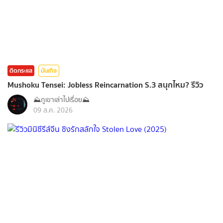
ติดกระแส
บันเทิง
Mushoku Tensei: Jobless Reincarnation S.3 สนุกไหม? รีวิว
⛰️ภูเขาเล่าไปเรื่อย⛰️
09 ส.ค. 2026