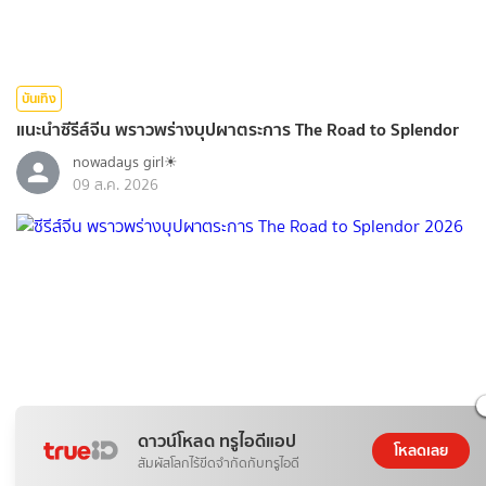
บันเทิง
แนะนำซีรีส์จีน พราวพร่างบุปผาตระการ The Road to Splendor
nowadays girl☀︎︎
09 ส.ค. 2026
ดาวน์โหลด ทรูไอดีแอป
โหลดเลย
สัมผัสโลกไร้ขีดจำกัดกับทรูไอดี