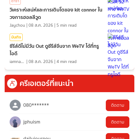
ดารา
วิเคราะห์เสน่ห์และการเติบโตของ kit connor ใน
วงการฮอลลีวูด
Jaychou
|
08 ส.ค. 2026
|
5
min read
บันเทิง
ซีรีส์ดีไม่มีวัน Out ดูซีรีส์จีนจาก WeTV ได้ที่ทรู
ไอดี
iamnan23
|
08 ส.ค. 2026
|
4
min read
ครีเอเตอร์ที่แนะนำ
080*******
ติดตาม
jphuism
ติดตาม
dailyjourney
ติดตาม