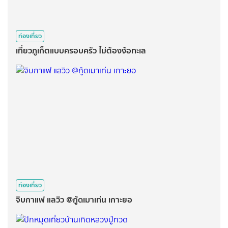
ท่องเที่ยว
เที่ยวภูเก็ตแบบครอบครัว ไม่ต้องง้อทะเล
ท่องเที่ยว
จิบกาแฟ แลวิว @กู้ดเมาเท่น เกาะยอ