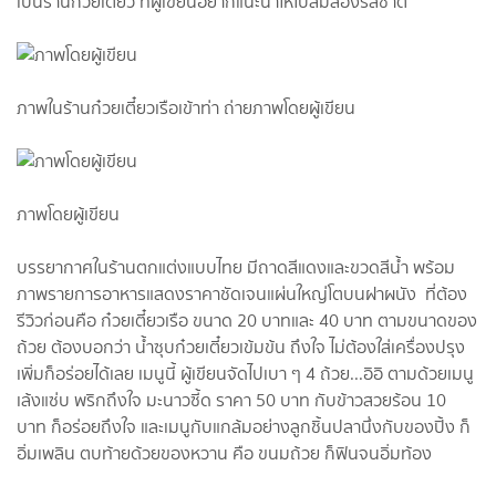
เป็นร้านก๋วยเตี๋ยว ที่ผู้เขียนอยากแนะนำให้ไปลิ้มลองรสชาติ
ภาพในร้านก๋วยเตี๋ยวเรือเข้าท่า ถ่ายภาพโดยผู้เขียน
ภาพโดยผู้เขียน
บรรยากาศในร้านตกแต่งแบบไทย มีถาดสีแดงและขวดสีน้ำ พร้อม
ภาพรายการอาหารแสดงราคาชัดเจนแผ่นใหญ่โตบนฝาผนัง ที่ต้อง
รีวิวก่อนคือ ก๋วยเตี๋ยวเรือ ขนาด 20 บาทและ 40 บาท ตามขนาดของ
ถ้วย ต้องบอกว่า น้ำซุบก๋วยเตี๋ยวเข้มข้น ถึงใจ ไม่ต้องใส่เครื่องปรุง
เพิ่มก็อร่อยได้เลย เมนูนี้ ผู้เขียนจัดไปเบา ๆ 4 ถ้วย...อิอิ ตามด้วยเมนู
เล้งแซ่บ พริกถึงใจ มะนาวซี้ด ราคา 50 บาท กับข้าวสวยร้อน 10
บาท ก็อร่อยถึงใจ และเมนูกับแกล้มอย่างลูกชิ้นปลานึ่งกับของปิ้ง ก็
อิ่มเพลิน ตบท้ายด้วยของหวาน คือ ขนมถ้วย ก็ฟินจนอิ่มท้อง