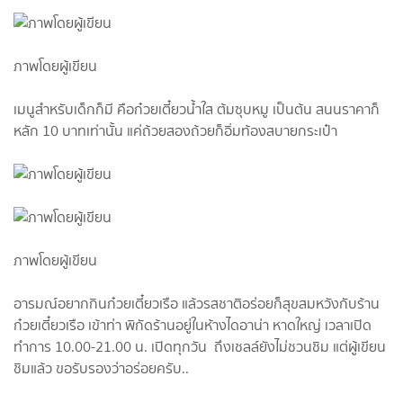
ภาพโดยผู้เขียน
เมนูสำหรับเด็กก็มี คือก๋วยเตี๋ยวน้ำใส ต้มซุบหมู เป็นต้น สนนราคาก็
หลัก 10 บาทเท่านั้น แค่ถ้วยสองถ้วยก็อิ่มท้องสบายกระเป๋า
ภาพโดยผู้เขียน
อารมณ์อยากกินก๋วยเตี๋ยวเรือ แล้วรสชาติอร่อยก็สุขสมหวังกับร้าน
ก๋วยเตี๋ยวเรือ เข้าท่า พิกัดร้านอยู่ในห้างไดอาน่า หาดใหญ่ เวลาเปิด
ทำการ 10.00-21.00 น. เปิดทุกวัน ถึงเชลล์ยังไม่ชวนชิม แต่ผู้เขียน
ชิมแล้ว ขอรับรองว่าอร่อยครับ..