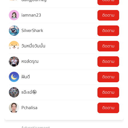
iamnan23
ติดตาม
SilverShark
ติดตาม
วันหนึ่งวันนั้น
ติดตาม
หงส์ดรุณ
ติดตาม
ฝันดี
ติดตาม
แอ๊ะแอ๋🤪
ติดตาม
Pchalisa
ติดตาม
Advertisement