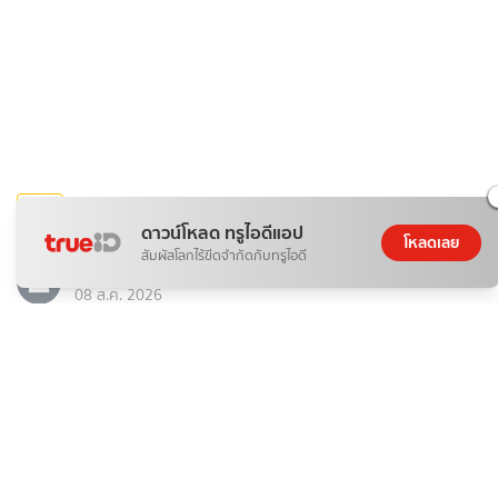
บันเทิง
ดาวน์โหลด ทรูไอดีแอป
รีวิวซีรีส์ไทย รักษ์ To Love and Cherish (2569)
โหลดเลย
สัมผัสโลกไร้ขีดจำกัดกับทรูไอดี
nowadays girl☀︎︎
08 ส.ค. 2026