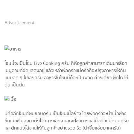
Advertisement
โซนนี้จะเป็นโซน Live Cooking ครับ ก็คือลูกค้าสามารถเดินมาเลือก
เมนูตามที่จัดเเสดงอยู่ เเล้วเหล่าพ่อครัวเเม่ครัวก็จะปรุงอาหารให้กัน
เเบบสด ๆ ไปเลยครับ อาหารในโซนนี้ก็จะเป็นพวก ก๋วยเตี๋ยว ผัดไท ไข่
ตุ๋น เป็นต้น
นี่คืออีกโซนที่ผมชอบครับ เป็นโซนเนื้อย่าง โดยพ่อครัวจะนำเนื้อย่าง
ชิ้นเบ้อเริ่มลงมาตั้งไว้กลางเขียง และจะโชว์การเเล่เนื้อด้วยมีดคมกริบ
เเละตักเเบ่งใส่จานให้กับลูกค้าอย่างรวดเร็ว (น้ำจิ้มเเซ่บมากครับ)