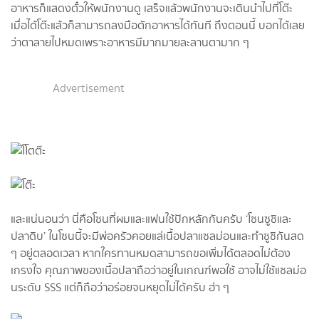
อาหารก็แสดงตั๋วให้พนักงานดู เสร็จแล้วพนักงานจะเดินนำไปที่โต๊ะ
เมื่อได้โต๊ะแล้วก็สามารถลงมือตักอาหารได้ทันที ถึงตอนนี้ บอกได้เลย
ว่าตาลายไปหมดเพราะอาหารมีมากมายละลานตามาก ๆ
Advertisement
และแน่นอนว่า นี่คือโซนที่ผมและแฟนใช้ปักหลักกันครับ ‘โซนซูชิและ
ปลาดิบ’ ในโซนนี้จะมีพ่อครัวคอยแล่เนื้อปลาแซลม่อนและทำซูชิกันสด
ๆ อยู่ตลอดเวลา หากใครทานหมดสามารถขอเพิ่มได้ตลอดไม่ต้อง
เกรงใจ คุณภาพของเนื้อปลาถือว่าอยู่ในเกณฑ์พอใช้ อาจไม่ใช้แซลม่อ
นระดับ SSS แต่ก็ถือว่าอร่อยจนหยุดไม่ได้ครับ ฮ่า ๆ