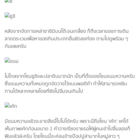
หลังจากจัดการเหล่าซาชิมิบนโต๊ะจนเกลี้ยง ก็ถึงเวลาของการเดิน
ลาดตระเวนเพื่อหาของกินประเภทอื่นยัดลงท้อง ตามไปดูพร้อม ๆ
กันเลยครับ
ไม่ไกลจากโซนซูชิเเละปลาดิบมากนัก เป็นที่ตั้งของโซนขนมหวานครับ
ซึ่งขนมหวานทั้งหมดถูกจัดวางไว้เเบบพอดีคำ ทำให้สามารถหยิบ
ทานได้หลากหลายโดยที่ยังไม่อิ่มจนเกินไป
มีขนมหวานเเล้วจะขาดสิ่งนี้ไปไม่ได้ครับ เพราะนี่คือโซน 'เค้ก' แค่ได้
เห็นภาพเค้กก้อนขนาด 1 คำวางเรียงรายรอให้ผู้คนเข้าไปลิ้มลองก็
ฟินเเล้วล่ะครับ โดยโซนนี้จะค่อนข้างป๊อปปูล่ามากในหมู่สาว ๆ