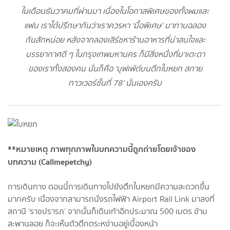
ในเดือนธันวาคมที่ผ่านมา เนื่องในโอกาสพิเศษของทั้งผมและ
แฟน เราได้ปรึกษากันว่าเราควรหา ‘มื้อพิเศษ’ มาทานฉลอง
กันสักหน่อย หลังจากลองเสิร์ชหาร้านอาหารที่น่าสนใจและ
บรรยากาศดี ๆ ในกรุงเทพมหานคร ก็มีสิ่งหนึ่งที่มาเตะตา
ของเราทั้งสองคน นั่นก็คือ ‘บุฟเฟ่ต์บนตึกใบหยก สกาย
ทาวเวอร์ชั้นที่ 78’ นั่นเองครับ
**หมายเหตุ ภาพทุกภาพในบทความนี้ถูกถ่ายโดยเจ้าของ
บทความ (Callmepetchy
)
การเดินทาง ตอนนี้การเดินทางไปยังตึกใบหยกมีความสะดวกขึ้น
มากครับ เนื่องจากสามารถนั่งรถไฟฟ้า Airport Rail Link มาลงที่
สถานี ‘ราชปรารภ’ จากนั้นก็เดินเท้าอีกประมาณ 500 เมตร ข้าม
สะพานลอย ก็จะเห็นตัวตึกตระหง่านอยู่เบื้องหน้า