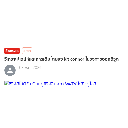
ติดกระแส
ดารา
วิเคราะห์เสน่ห์และการเติบโตของ kit connor ในวงการฮอลลีวูด
08 ส.ค. 2026