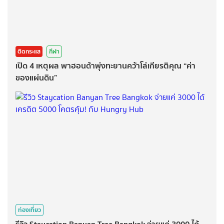
ติดกระแส
กีฬา
เปิด 4 เหตุผล พาฮอนด้าพุ่งทะยานคว้าโล่เกียรติคุณ “ค่า
ของแผ่นดิน”
ท่องเที่ยว