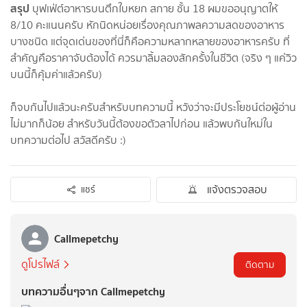
สรุป
บุฟเฟ่ต์อาหารบนตึกใบหยก สกาย ชั้น 18 ผมขออนุญาตให้
8/10 คะแนนครับ หักนิดหน่อยเรื่องคุณภาพลความสดของอาหาร
บางชนิด แต่จุดเด่นของที่นี่ก็คือความหลากหลายของอาหารครับ ที่
สำคัญคือราคาจับต้องได้ ควรมาลิ้มลองสักครั้งในชีวิต (จริง ๆ แค่วิว
บนนี้ก็คุ้มค่าแล้วครับ)
ก็จบกันไปแล้วนะครับสำหรับบทความนี้ หวังว่าจะมีประโยชน์ต่อผู้อ่าน
ไม่มากก็น้อย สำหรับวันนี้ต้องขอตัวลาไปก่อน แล้วพบกันใหม่ใน
บทความต่อไป สวัสดีครับ :)
แจ้งตรวจสอบ
แชร์
Callmepetchy
ดูโปรไฟล์
ติดตาม
บทความอื่นๆจาก Callmepetchy