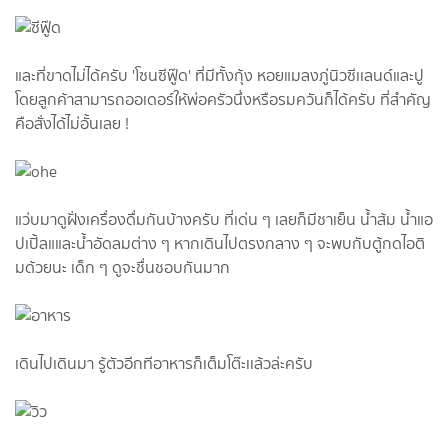
และที่ขาดไม่ได้ครับ 'โซนซีฟู๊ด' ที่มีทั้งกุ้ง หอยแมลงภู่นิวซีเเลนด์และปู
โดยลูกค้าสามารถออเดอร์ให้พ่อครัวนึ่งหรือรมควันก็ได้ครับ ที่สำคัญ
คือสั่งได้ไม่อั้นเลย !
แว่บมาดูฝั่งเครื่องดื่มกันบ้างครับ ที่เด่น ๆ เลยก็มีชาเย็น น้ำส้ม น้ำแอ
ปเปิ้ลแและน้ำอัดลมต่าง ๆ หากเดินไปตรงกลาง ๆ จะพบกับตู้กดไอติ
มด้วยนะ เด็ก ๆ ดูจะชื่นชอบกันมาก
เดินไปเดินมา รู้ตัวอีกทีอาหารก็เต็มโต๊ะเเล้วล่ะครับ