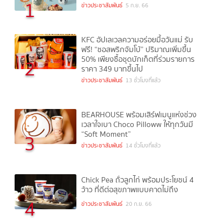
1
ข่าวประชาสัมพันธ์
5 ก.ย. 66
KFC อัปเลเวลความอร่อยมื้อวันแม่ รับ
ฟรี! “ซอสพริกจัมโบ้” ปริมาณเพิ่มขึ้น
50% เพียงซื้อชุดบักเก็ตที่ร่วมรายการ
2
ราคา 349 บาทขึ้นไป
ข่าวประชาสัมพันธ์
13 ชั่วโมงที่แล้ว
BEARHOUSE พร้อมเสิร์ฟเมนูแห่งช่วง
เวลาใจเบา Choco Pilloww ให้ทุกวันมี
“Soft Moment”
3
ข่าวประชาสัมพันธ์
14 ชั่วโมงที่แล้ว
Chick Pea ถั่วลูกไก่ พร้อมประโยชน์ 4
ว้าว ที่ดีต่อสุขภาพแบบคาดไม่ถึง
4
ข่าวประชาสัมพันธ์
20 ก.ย. 66