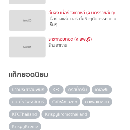
อิ่มจัง เนื้อย่างเกาหลี (จ.นครราชสีมา)
เนื้อย่างแซ่บเวอร์ นั่งชิวๆกับบรรยากาศ
เย็นๆ
ราชาหอยทอด (จ.ลพบุรี)
ร้านอาหาร
แท็กยอดนิยม
ข่าวประชาสัมพันธ์
KFC
คริสปี้ครีม
เคเอฟซี
ขนมไหว้พระจันทร์
CafeAmazon
คาเฟ่อเมซอน
KFCThailand
Krispykremethailand
KrispyKreme