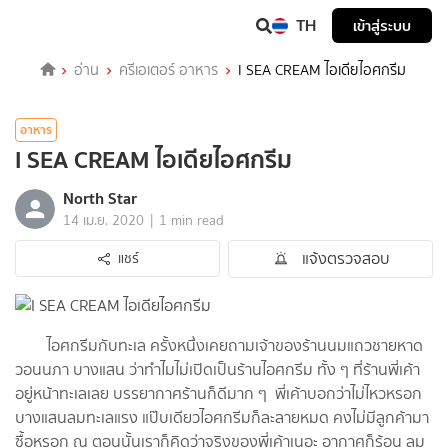
TH
เข้าสู่ระบบ
อ่าน
ครีเอเตอร์ อาหาร
I SEA CREAM ไอเดียไอศกรีม​
อาหาร
I SEA CREAM ไอเดียไอศกรีม​
North Star
|
14 เม.ย. 2020
1 min read
แจ้งตรวจสอบ
แชร์
ไอศกรีม​กับทะเล ครั้งหนึ่งเคยถามเจ้าของร้านนมแถวชายหาด
วอนนภา บางแสน ว่าทำไมไม่เปิดเป็นร้านไอศกรีม ทั้ง ๆ ที่ร้านพี่เค้า
อยู่หน้าทะเลเลย บรรยากาศร้านก็ดีมาก ๆ ​ พี่เค้าบอกว่าไม่ไหวหรอก
บางแสนลมทะเลแรง แป๊บเดียวไอศกรีม​ก็ละลายหมด คงไม่มีลูกค้ามา
ซื้อหรอก ณ ตอนนั้นเราก็คิดว่าจริงของพี่เค้าเนอะ อากาศก็ร้อน ลม