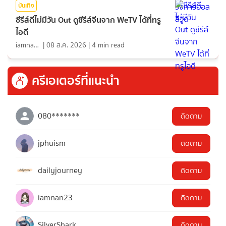
บันเทิง
ซีรีส์ดีไม่มีวัน Out ดูซีรีส์จีนจาก WeTV ได้ที่ทรู
ไอดี
iamnan23
|
08 ส.ค. 2026
|
4
min read
ครีเอเตอร์ที่แนะนำ
080*******
ติดตาม
jphuism
ติดตาม
dailyjourney
ติดตาม
iamnan23
ติดตาม
SilverShark
ติดตาม