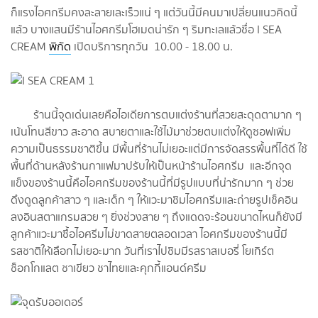
ก็แรงไอศกรีม​คงละลายเละเร็วแน่ ๆ แต่วันนี้มีคนมาเปลี่ยนแนวคิดนี้
แล้ว บางแสนมีร้านไอศกรีม​โฮเมดน่ารัก ๆ ริมทะเลแล้วชื่อ I SEA
CREAM
พิกัด
เปิดบริการทุกวัน 10.00 - 18.00 น.
ร้านนี้จุดเด่นเลยคือไอเดียการตบแต่งร้านที่สวยสะดุดตามาก ๆ
เน้นโทนสีขาว สะอาด สบายตาและใช้ไม้มาช่วยตบแต่งให้ดูซอฟเพิ่ม
ความเป็นธรรมชาติขึ้น มีพื้นที่ร้านไม่เยอะแต่มีการจัดสรรพื้นที่ได้ดี ใช้
พื้นที่ด้านหลังร้านกาแฟมาปรับให้เป็นหน้าร้านไอศกรีม และอีกจุด
แข็งของร้านนี้คือไอศกรีม​ของร้านนี้ที่มีรูปแบบที่น่ารักมาก ๆ ช่วย
ดึงดูดลูกค้าสาว ๆ และเด็ก ๆ ให้แวะมาชิมไอศกรีม​และถ่ายรูปเช็คอิน
ลงอินสตาแกรมสวย ๆ ยิ่งช่วงสาย ๆ ถึงแดดจะร้อนขนาดไหนก็ยังมี
ลูกค้าแวะมาซื้อไอศรีมไม่ขาดสายตลอดเวลา ไอศกรีม​ของร้านนี้มี
รสชาติให้เลือกไม่เยอะมาก วันที่เราไปชิมมีรสราสเบอรี่ ​โยเกิร์ต​
ช็อกโกแลต​ ชาเขียว ชาไทยและคุกกี้แอนด์ครีม