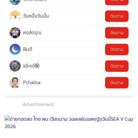
วันหนึ่งวันนั้น
ติดตาม
หงส์ดรุณ
ติดตาม
ฝันดี
ติดตาม
แอ๊ะแอ๋🤪
ติดตาม
Pchalisa
ติดตาม
Advertisement