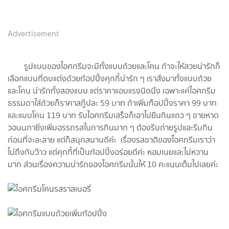
Advertisement
รูปแบบของไอศกรีม​จะมีทั้งแบบถ้วยและโคน ถ้าจะให้สวยน่ารักก็
เลือกแบบที่ตบแต่งด้วยท้อปปิ้งคุกกี้น่ารัก ๆ เราสั่งมาทั้งแบบถ้วย
และโคน น่ารักทั้งสองแบบ แต่ราคาแอบแรงนิดนึง เฉพาะแค่ไอศกรีม​
ธรรมดาใส่ถ้วยก็ราคาสกู๊ป​ละ 59 บาท ถ้าเพิ่มท็อปปิ้งราคา 99 บาท
และแบบโคน 119 บาท รับไอศกรีมเสร็จก็เอาไปยืนกินแถว ๆ ชายหาด
วอนนภายิ่งเพิ่มอรรถรสในการกินมาก ๆ ต้องรีบถ่ายรูปและรีบกิน
ก่อนที่จะละลาย แต่ก็สนุกสนานดีค่ะ เรื่องรสชาติ​ของไอศกรีม​เราว่า
ไม่ถึงกับว๊าว แต่คุกกี้ที่เป็นท้อปปิ้งอร่อยดีค่ะ หอมเนยและไม่หวาน
มาก ส่วนเรื่องความน่ารักของไอศกรีม​นั้นให้ 10 คะแนนเต็มไปเลยค่ะ