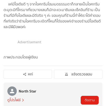
แค่มีไอเดียดี ๆ จากไอศกรีม​โฮมเมดธรรมดาก็กลายเป็นไอศกรีม​
ตะมุตะมิที่ใครมาเที่ยวบางแสนก็มักจะแวะมาชิมและเช็คอินที่ร้าน เป็น
ร้านที่มีทั้งไอเดียและมีดีจริง ๆ ค่ะ ขอบคุณที่ร้านนี้ทำให้เราได้คำตอบ
ที่แท้จริงว่าร้านไอศกรีมจะเปิดที่ไหนก็ได้ของแค่เจ้าของร้านมีไอเดียดี
และมีฝีมือพอค่ะ
Advertisement
ภาพประกอบโดยผู้เขียน
แจ้งตรวจสอบ
แชร์
North Star
ดูโปรไฟล์
ติดตาม