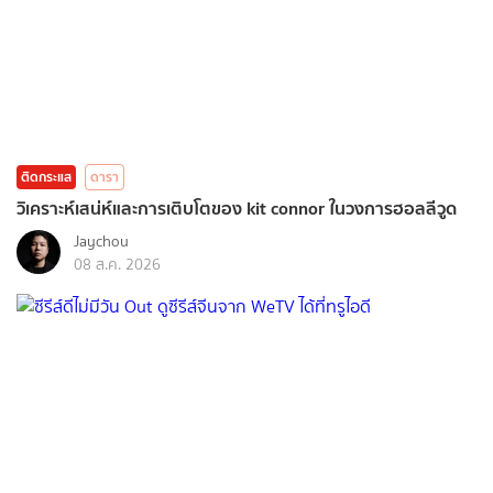
ติดกระแส
ดารา
วิเคราะห์เสน่ห์และการเติบโตของ kit connor ในวงการฮอลลีวูด
Jaychou
08 ส.ค. 2026