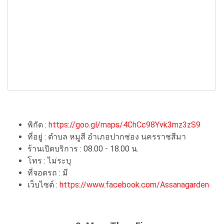
พิกัด :
https://goo.gl/maps/4ChCc98Yvk3mz3zS9
ที่อยู่ : ตำบล หมูสี อำเภอปากช่อง นครราชสีมา
ร้านเปิดบริการ : 08.00 - 18.00 น.
โทร : ไม่ระบุ
ที่จอดรถ : มี
เว็บไซต์ :
https://www.facebook.com/Assanagarden