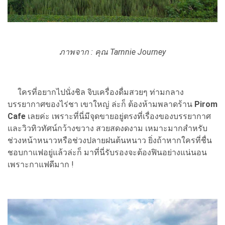
ภาพจาก : คุณ Tarnnie Journey
ใครที่อยากไปนั่งชิล จิบเครื่องดื่มสวยๆ ท่ามกลาง
บรรยากาศของไร่ชา เขาใหญ่ ล่ะก็ ต้องห้ามพลาดร้าน
Pirom
Cafe
เลยค่ะ เพราะที่นี่มีจุดขายอยู่ตรงที่เรื่องของบรรยากาศ
และวิวทิวทัศน์กว้างขวาง สวยสดงดงาม เหมาะมากสำหรับ
ช่วงหน้าหนาวหรือช่วงปลายฝนต้นหนาว ยิ่งถ้าหากใครที่ชื่น
ชอบกาแฟอยู่แล้วล่ะก็ มาที่นี่รับรองจะต้องฟินอย่างแน่นอน
เพราะกาแฟดีมาก !