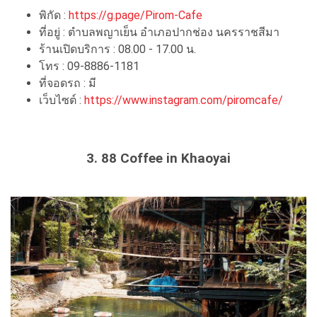
พิกัด :
https://g.page/Pirom-Cafe
ที่อยู่ : ตำบลพญาเย็น อำเภอปากช่อง นครราชสีมา
ร้านเปิดบริการ : 08.00 - 17.00 น.
โทร : 09-8886-1181
ที่จอดรถ : มี
เว็บไซต์ :
https://www.instagram.com/piromcafe/
3. 88 Coffee in Khaoyai