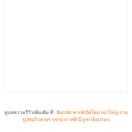
ดูบทความรีวิวเพิ่มเติม ที่ :
Bucolic คาเฟ่เปิดใหม่ เขาใหญ่ ถ่าย
รูปชมวิวสวยๆ บรรยากาศดี มีภูเขาล้อมรอบ