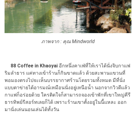
ภาพจาก : คุณ Mindworld
88 Coffee in Khaoyai
อีกหนึ่งคาเฟ่ที่ให้เราได้นั่งจิบกาแฟ
ริมลำธาร แค่ทางเข้าร้านก็กินขาดแล้ว ด้วยสะพานแขวนที่
พอมองตรงไปจะเห็นบรรยากาศร้านโดยรวมทั้งหมด มีที่นั่ง
แบบตาข่ายได้อารมณ์เหมือนนั่งอยู่เหนือน้ำ นอกจากวิวดีแล้ว
กาแฟก็อร่อยด้วย ใครติดใจก็สามารถจองเข้าพักที่เขาใหญ่คีรี
ธารทิพย์รีสอร์ทเลยก็ได้ เพราะร้านเขาตั้งอยู่ในนี้แหละ ออก
มานั่งเล่นนอนเล่นได้ทั้งวัน