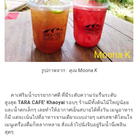
รูปภาพจาก : คุณ Moona K
คาเฟ่ริมน้ำบรรยากาศดี ที่มีระดับความร่มรื่นระดับ
สูงสุด
TARA CAFE' Khaoyai
รอบๆ ร้านมีทั้งต้นไม้ใหญ่น้อย
และน้ำตกเล็กๆ เลยทำให้อากาศเย็นสบายได้ทั้งวัน เมนูอาหาร
ก็มี แต่จะเน้นไปที่อาหารจานเดียวแบบง่ายๆ แต่รสชาติโดนใจ
เมนูเครื่องดื่มก็หลากหลาย สั่งแล้วไปนั่งจิบอยู่ริมน้ำนี่เพลิน
สุดๆ