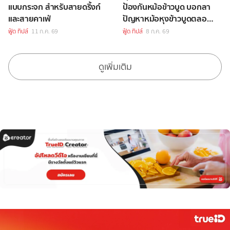
แบบกระจก สำหรับสายดริ้งก์
ป้องกันหม้อข้าวบูด บอกลา
และสายคาเฟ่
ปัญหาหม้อหุงข้าวบูดตลอด
ไปได้เลย
ฟู้ด ทิปส์
11 ก.ค. 69
ฟู้ด ทิปส์
8 ก.ค. 69
ดูเพิ่มเติม