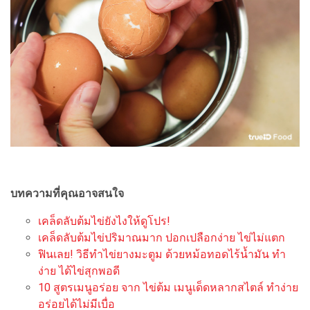
บทความที่คุณอาจสนใจ
เคล็ดลับต้มไข่ยังไงให้ดูโปร!
เคล็ดลับต้มไข่ปริมาณมาก ปอกเปลือกง่าย ไข่ไม่แตก
ฟินเลย! วิธีทำไข่ยางมะตูม ด้วยหม้อทอดไร้น้ำมัน ทำ
ง่าย ได้ไข่สุกพอดี
10 สูตรเมนูอร่อย จาก ไข่ต้ม เมนูเด็ดหลากสไตล์ ทำง่าย
อร่อยได้ไม่มีเบื่อ