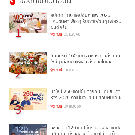
ยอดนิยมในตอนนี้
อัปเดต 180 แคปชั่นกาแฟ 2026
แคปชั่นคาเฟ่ฮาๆ รับกาแฟขมๆ หรือรับ
ผมดีครับ
1
ฟู้ด ทิปส์
21 ม.ค. 68
กินอะไรดี 160 เมนู อาหารตามสั่ง เมนู
ใหม่ๆ เลือกมาให้แล้ว สั่งตามได้เลย
2
ฟู้ด ทิปส์
18 ก.พ. 68
มาใหม่ 260 แคปชั่นสายกิน แคปชั่นอา
หาร 2026 ถ้าไม่ชอบขนม ชอบผมได้นะ
3
ฟู้ด ทิปส์
20 เม.ย. 69
อย่างเอา 120 แคปชั่นร้านนั่งชิล แคปชั่
นกินดื่ม เที่ยวกลางคืน เมาไม่เมา ก็