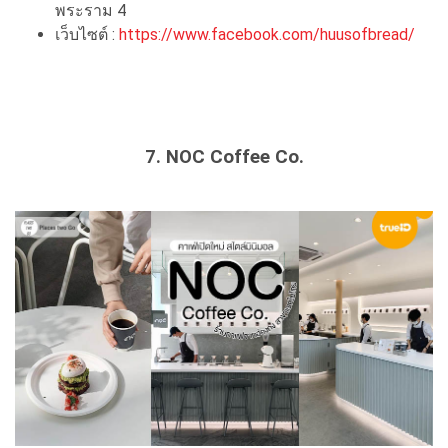
พระราม 4
เว็บไซต์ :
https://www.facebook.com/huusofbread/
7. NOC Coffee Co.