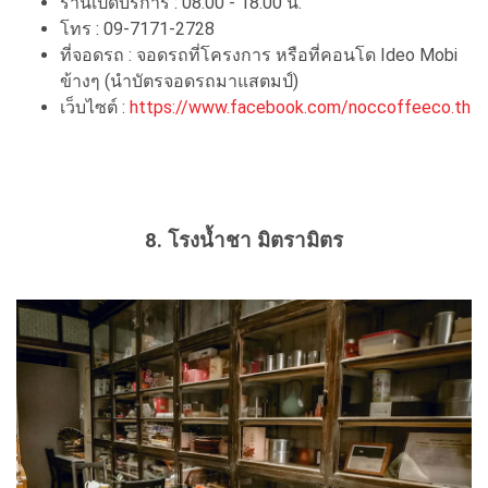
ร้านเปิดบริการ : 08.00 - 18.00 น.
โทร : 09-7171-2728
ที่จอดรถ : จอดรถที่โครงการ หรือที่คอนโด Ideo Mobi
ข้างๆ (นำบัตรจอดรถมาแสตมป์)
เว็บไซต์ :
https://www.facebook.com/noccoffeeco.th
8. โรงนํ้าชา มิตรามิตร