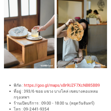
พิกัด :
https://goo.gl/maps/xBr9UZF7XcNB85BB9
ที่อยู่ : 393/6 ซอย แขวง บางโคล่ เขตบางคอแหลม
กรุงเทพฯ
ร้านเปิดบริการ : 09.00 - 18.00 น. (หยุดวันจันทร์)
โทร : 09-2441-9354