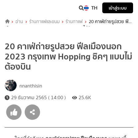
TH
เข้าสู่ระบบ
อ่าน
ร้านกาแฟและขนม
ร้านกาแฟ
20 คาเฟ่ถ่ายรูปสวย ฟีล
เมืองนอก 2023 กรุงเทพ Hopping ชิคๆ แบบไม่ต้องบิน
20 คาเฟ่ถ่ายรูปสวย ฟีลเมืองนอก
2023 กรุงเทพ Hopping ชิคๆ แบบไม่
ต้องบิน
nnanthisin
29 ธันวาคม 2565 ( 14:00 )
25.6K