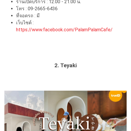
ร้านเปิดบริการ : 12.00 - 21.00 น.
โทร : 09-2665-6436
ที่จอดรถ : มี
เว็บไซต์ :
https://www.facebook.com/PalamPalamCafe/
2. Teyaki