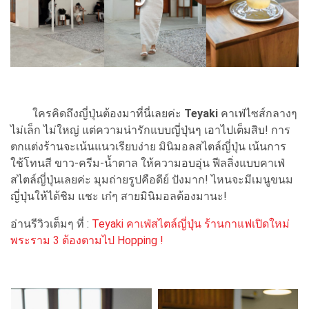
ใครคิดถึงญี่ปุ่นต้องมาที่นี่เลยค่ะ
Teyaki
คาเฟ่ไซส์กลางๆ
ไม่เล็ก ไม่ใหญ่ แต่ความน่ารักแบบญี่ปุ่นๆ เอาไปเต็มสิบ! การ
ตกแต่งร้านจะเน้นแนวเรียบง่าย มินิมอลสไตล์ญี่ปุ่น เน้นการ
ใช้โทนสี ขาว-ครีม-น้ำตาล ให้ความอบอุ่น ฟีลลิ่งแบบคาเฟ่
สไตล์ญี่ปุ่นเลยค่ะ มุมถ่ายรูปคือดีย์ ปังมาก! ไหนจะมีเมนูขนม
ญี่ปุ่นให้ได้ชิม แชะ เก๋ๆ สายมินิมอลต้องมานะ!
อ่านรีวิวเต็มๆ ที่ :
Teyaki คาเฟ่สไตล์ญี่ปุ่น ร้านกาแฟเปิดใหม่
พระราม 3 ต้องตามไป Hopping !