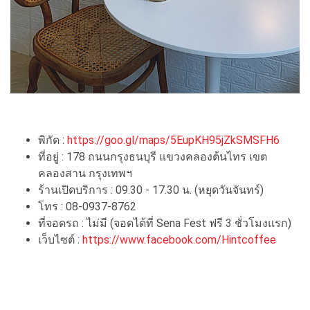
พิกัด :
https://goo.gl/maps/5EupKH95jZkSMSFH6
ที่อยู่ : 178 ถนนกรุงธนบุรี แขวงคลองต้นไทร เขต
คลองสาน กรุงเทพฯ
ร้านเปิดบริการ : 09.30 - 17.30 น. (หยุดวันจันทร์)
โทร : 08-0937-8762
ที่จอดรถ : ไม่มี (จอดได้ที่ Sena Fest ฟรี 3 ชั่วโมงแรก)
เว็บไซต์ :
https://www.facebook.com/Hintcoffee