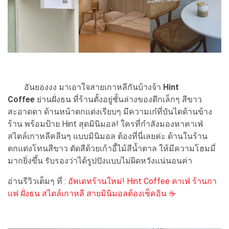
อันยองงง มาเอาใจสายเกาหลีกันบ้างจ้า
Hint
Coffee
ย่านฝั่งธน ที่ร้านตั้งอยู่ชั้นล่างของตึกเล็กๆ สีขาว
สะอาดตา ด้านหน้าตกแต่งเรียบๆ มีความเก๋ที่บันไดด้านข้าง
ร้าน พร้อมป้าย Hint สุดมินิมอล! ใครที่กำลังมองหาคาเฟ่
สไตล์เกาหลีคลีนๆ แบบมินิมอล ต้องที่นี่เลยค่ะ ด้านในร้าน
ตกแต่งโทนสีขาว ตัดสีด้วยเก้าอี้ไม้สีน้ำตาล ให้มีความโฮมมี่
มากยิ่งขึ้น รับรองว่าได้รูปปังแบบไม่ผิดหวังแน่นอนค่า
อ่านรีวิวเต็มๆ ที่ :
อัพเดทร้านใหม่! Hint Coffee คาเฟ่ ร้านกา
แฟ ฝั่งธน สไตล์เกาหลี สายมินิมอลต้องเช็คอิน ☕