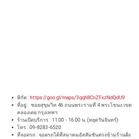
พิกัด :
https://goo.gl/maps/3qqh8CnZFxzNdQdU9
ที่อยู่ : ซอยสุขุมวิท 46 ถนนพระรามที่ 4 พระโขนง เขต
คลองเตย กรุงเทพฯ
ร้านเปิดบริการ : 11.00 - 16.00 น. (หยุดวันจันทร์)
โทร : 09-8283-6520
ที่จอดรถ : จอดรถได้ที่สมาคมอัสสัมชันตรงข้ามร้านฝั่ง