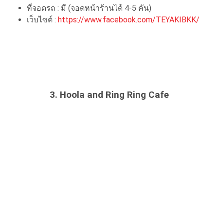
ที่จอดรถ : มี (จอดหน้าร้านได้ 4-5 คัน)
เว็บไซต์ :
https://www.facebook.com/TEYAKIBKK/
3. Hoola and Ring Ring Cafe