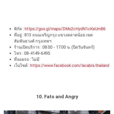
พิกัด :
https://goo.gl/maps/DMs2cHydN1cKeUmB6
ที่อยู่ : 813 ถนนเจริญกรุง แขวงตลาดน้อย เขต
สัมพันธวงศ์ กรุงเทพฯ
ร้านเปิดบริการ : 08.00 - 17.00 น. (ปิดวันจันทร์)
โทร : 08-4149-6495
ที่จอดรถ : ไม่มี
เว็บไซต์ :
https://www.facebook.com/lacabra.thailand
10. Fats and Angry