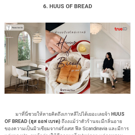
6. HUUS OF BREAD
มาที่นี่ชวยให้หายคิดถึงเกาหลีไปได้เยอะเลยจ้า
HUUS
OF BREAD (ฮุส ออฟ เบรด)
ถึงงแม้ว่าตัวร้านจะมีกลิ่นอาย
ของความเป็นมิวเซียมจากฝรั่งเศส ฟีล Scandinavia และมีการ