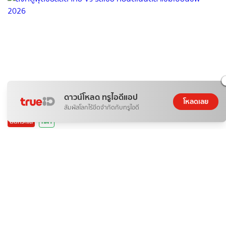
ดาวน์โหลด ทรูไอดีแอป
โหลดเลย
สัมผัสโลกไร้ขีดจำกัดกับทรูไอดี
ติดกระแส
กีฬา
ลิงค์ดูฟุตซอลสด ไทย Vs รัสเซีย คอนติเนนตัล แชมเปียนชิพ
2026
BSports8
06 ส.ค. 2026