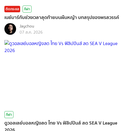
ติดกระแส
กีฬา
เนย์มาร์กับช่วงเวลาสุดท้ายบนผืนหญ้า บทสรุปของพรสวรรค์
Jaychou
07 ส.ค. 2026
กีฬา
ดูวอลเลย์บอลหญิงสด ไทย Vs ฟิลิปปินส์ สด SEA V League
2026