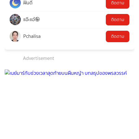
ฝันดี
ติดตาม
แอ๊ะแอ๋🤪
ติดตาม
Pchalisa
ติดตาม
Advertisement