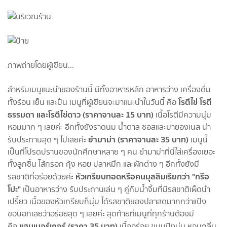
ภาพถ่ายโดยผู้เขียน...
สำหรับเมนูแนะนำของร้านนี้ มีทั้งอาหารหลัก อาหารว่าง เครื่องดื่ม
โรตีไข่ โรตี
ทั้งร้อน เย็น และปั่น เมนูที่ผู้เขียนจะมาแนะนำในวันนี้ คือ
ธรรมดา และโรตีไข่ดาว (ราคาจานละ 15 บาท)
เนื้อโรตีมีความนุ่ม
หอมมาก ๆ เลยค่ะ อีกทั้งยังราดนม น้ำตาล ซอสและมายองเนส น่า
ยำมาม่า (ราคาจานละ 35 บาท)
รับประทานสุด ๆ ไปเลยค่ะ
เมนูนี้
เป็นที่โปรดปรานของนักศึกษาหลาย ๆ คน ยำมาม่าที่นี่ใส่เครื่องเยอะ
ทั้งลูกชิ้น ไส้กรอก กุ้ง หอย ปลาหมึก และผักต่าง ๆ อีกทั้งยังมี
หัวเกรียบทอดหรือคนมุสลิมเรียกว่า "กรือ
รสชาติที่อร่อยด้วยค่ะ
โปะ"
เป็นอาหารว่าง รับประทานเล่น ๆ คู่กับน้ำจิ้มที่มีรสชาติเผ็ดนำ
เปรี้ยว เนื้อของหัวเกรียบก็นุ่ม ได้รสชาติของปลาสดมากกว่าแป้ง
ขอบอกเลยว่าอร่อยสุด ๆ เลยค่ะ สุดท้ายที่เมนูที่ทุกร้านต้องมี
แฮมเบอร์เกอร์ (ราคา 35 บาท)
คือ
เนื้ออร่อย ขนมปังนุ่ม หอมกลิ่น