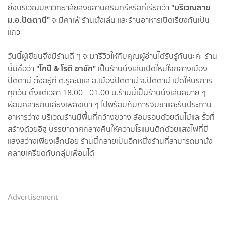
"
บริเวณสาย
ยิ่งบริเวณมหาวิทยาลัยสงขลานครินทร์หรือที่เรียกว่า
ม.อ.ปัตตานี"
จะมีคาเฟ่ ร้านนั่งเล่น และร้านอาหารเปิดเรียงกันเป็น
แถว
วันนี้ผู้เขียนจึงมีร้านดี ๆ จะมารีวิวให้กับคุณผู้อ่านได้รับรู้กันนะคะ ร้าน
"โกปี & โรตี ชาชัก"
นี้มีชื่อว่า
เป็นร้านนั่งเล่นเปิดใหม่ใจกลางเมือง
ปัตตานี ตั้งอยู่ที่ ต.รูสะมิแล อ.เมืองปัตตานี จ.ปัตตานี เปิดให้บริการ
ทุกวัน ตั้งแต่เวลา 18.00 - 01.00 น.ร้านนี้เป็นร้านนั่งเล่นสบาย ๆ
ผ่อนคลายกับเสียงเพลงเบา ๆ ไปพร้อมกับการจิบชาและรับประทาน
อาหารว่าง บริเวณร้านมีพื้นที่กว้างขวาง ล้อมรอบด้วยต้นไม้และรั้วที่
สร้างด้วยอิฐ บรรยากาศกลางคืนให้ความโรแมนติกด้วยแสงไฟที่มี
แสงสว่างเพียงเล็กน้อย ร้านนี้กลายเป็นอีกหนึ่งร้านที่สามารถมานั่ง
คลายเครียดกับกลุ่มเพื่อนได้
Advertisement