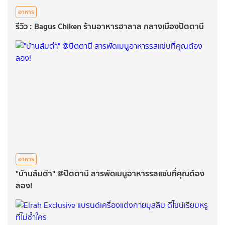
อาหาร
รีวิว : Bagus Chiken ร้านอาหารฮาลาล กลางเมืองปัตตานี
อาหาร
"บ้านส้มตำ" @ปัตตานี สารพัดเมนูอาหารรสแซ่บที่คุณต้อง
ลอง!