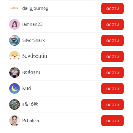
dailyjourney
ติดตาม
iamnan23
ติดตาม
SilverShark
ติดตาม
วันหนึ่งวันนั้น
ติดตาม
หงส์ดรุณ
ติดตาม
ฝันดี
ติดตาม
แอ๊ะแอ๋🤪
ติดตาม
Pchalisa
ติดตาม