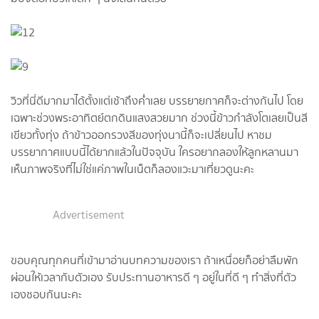
วิวที่นี่ดีมากมาได้ตั้งแต่เช้าถึงค่ำเลย บรรยายกาศก็จะต่างกันไป โดย
เฉพาะช่วงพระอาทิตย์ตกดินแสงสวยมาก ช่วงนี้ข้าวกำลังโตเลยเป็นสี
เขียวทั้งทุ่ง ถ้าข้าวออกรวงสีของทุ่งนานี้ก็จะเปลี่ยนไป หาชม
บรรยากาศแบบนี้ได้ยากแล้วในปัจจุบัน ใครอยากลองให้ลูกหลานมา
เห็นภาพจริงที่ไม่ใช่แค่ภาพในเน็ตก็ลองแวะมาเที่ยวดูนะคะ
Advertisement
ขอบคุณทุกคนที่เข้ามาอ่านบทความของเรา ถ้าเหนื่อยก็อย่าลืมพัก
ผ่อนให้เวลากับตัวเอง รับประทานอาหารดี ๆ อยู่ในที่ดี ๆ ทำสิ่งที่ตัว
เองชอบกันนะคะ