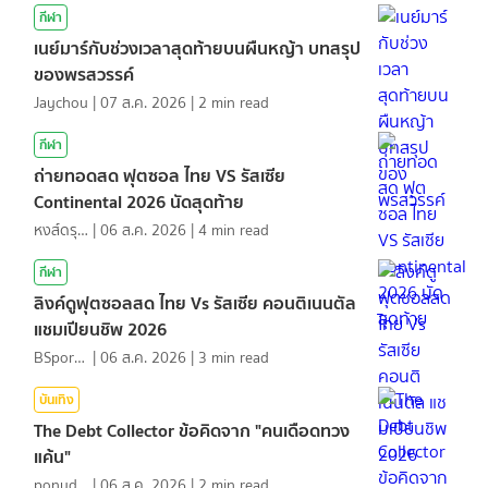
กีฬา
เนย์มาร์กับช่วงเวลาสุดท้ายบนผืนหญ้า บทสรุป
ของพรสวรรค์
Jaychou
|
07 ส.ค. 2026
|
2
min read
กีฬา
ถ่ายทอดสด ฟุตซอล ไทย VS รัสเซีย
Continental 2026 นัดสุดท้าย
หงส์ดรุณ
|
06 ส.ค. 2026
|
4
min read
กีฬา
ลิงค์ดูฟุตซอลสด ไทย Vs รัสเซีย คอนติเนนตัล
แชมเปียนชิพ 2026
BSports8
|
06 ส.ค. 2026
|
3
min read
บันเทิง
The Debt Collector ข้อคิดจาก "คนเดือดทวง
แค้น"
ponydiary
|
06 ส.ค. 2026
|
2
min read