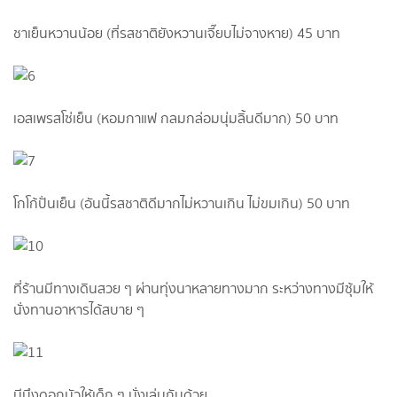
ชาเย็นหวานน้อย (ที่รสชาติยังหวานเจี๊ยบไม่จางหาย) 45 บาท
เอสเพรสโซ่เย็น (หอมกาแฟ กลมกล่อมนุ่มลิ้นดีมาก) 50 บาท
โกโก้ปั่นเย็น (อันนี้รสชาติดีมากไม่หวานเกิน ไม่ขมเกิน) 50 บาท
ที่ร้านมีทางเดินสวย ๆ ผ่านทุ่งนาหลายทางมาก ระหว่างทางมีซุ้มให้
นั่งทานอาหารได้สบาย ๆ
มีบึงดอกบัวให้เด็ก ๆ นั่งเล่นกันด้วย