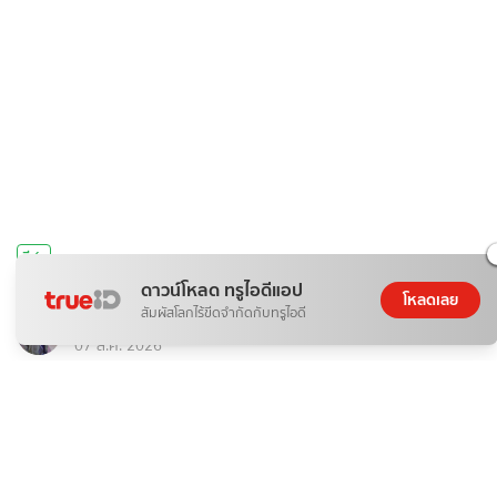
กีฬา
ดูสด ไทย พบ ฟิลิปปินส์ ถ่ายทอดสด SEA V CUP 2026
ดาวน์โหลด ทรูไอดีแอป
โหลดเลย
สัมผัสโลกไร้ขีดจำกัดกับทรูไอดี
TOOMTAM78
07 ส.ค. 2026