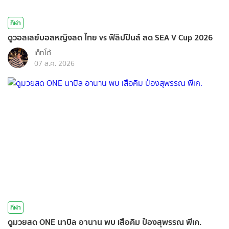
กีฬา
ดูวอลเลย์บอลหญิงสด ไทย vs ฟิลิปปินส์ สด SEA V Cup 2026
เก็ทโต้
07 ส.ค. 2026
กีฬา
ดูมวยสด ONE นาบิล อานาน พบ เสือคิม ป๋องสุพรรณ พีเค.