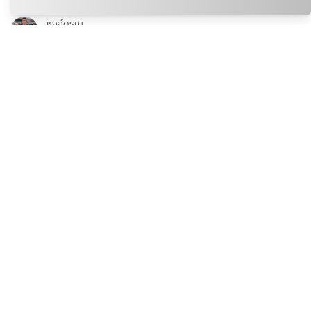
ถ่ายทอดสด ลาว พบ ไทย ตะกร้อชิงแชมป์โลก คิงส์คัพ ครั้งที่ 39
หงส์ดรุณ
06 ส.ค. 2026
กีฬา
ถ่ายทอดสด ฟุตซอล ไทย Vs รัสเซีย สด คอนติเนนตัล 2026
BSports8
06 ส.ค. 2026