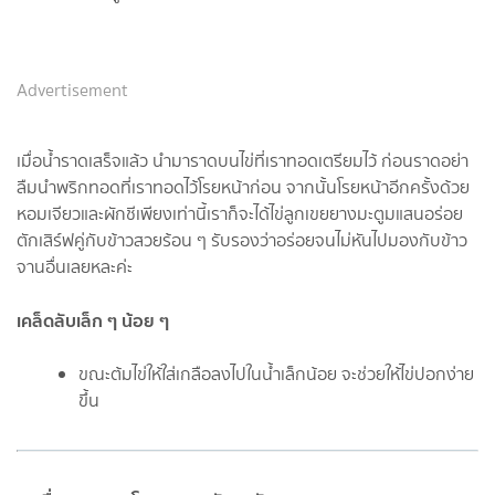
Advertisement
เมื่อน้ำราดเสร็จแล้ว นำมาราดบนไข่ที่เราทอดเตรียมไว้ ก่อนราดอย่า
ลืมนำพริกทอดที่เราทอดไว้โรยหน้าก่อน จากนั้นโรยหน้าอีกครั้งด้วย
หอมเจียวและผักชีเพียงเท่านี้เราก็จะได้ไข่ลูกเขยยางมะตูมแสนอร่อย
ตักเสิร์ฟคู่กับข้าวสวยร้อน ๆ รับรองว่าอร่อยจนไม่หันไปมองกับข้าว
จานอื่นเลยหละค่ะ
เคล็ดลับเล็ก ๆ น้อย ๆ
ขณะต้มไข่ให้ใส่เกลือลงไปในน้ำเล็กน้อย จะช่วยให้ไข่ปอกง่าย
ขึ้น