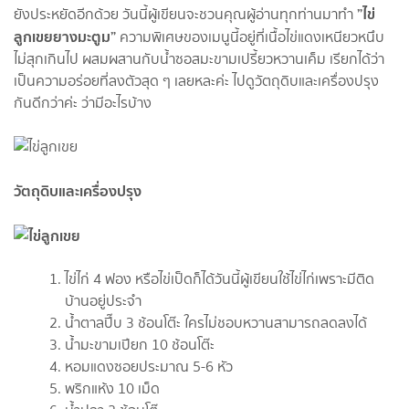
”ไข่
ยังประหยัดอีกด้วย วันนี้ผู้เขียนจะชวนคุณผู้อ่านทุกท่านมาทำ
ลูกเขยยางมะตูม”
ความพิเศษของเมนูนี้อยู่ที่เนื้อไข่แดงเหนียวหนึบ
ไม่สุกเกินไป ผสมผสานกับน้ำซอสมะขามเปรี้ยวหวานเค็ม เรียกได้ว่า
เป็นความอร่อยที่ลงตัวสุด ๆ เลยหละค่ะ ไปดูวัตถุดิบและเครื่องปรุง
กันดีกว่าค่ะ ว่ามีอะไรบ้าง
วัตถุดิบและเครื่องปรุง
ไข่ไก่ 4 ฟอง หรือไข่เป็ดก็ได้วันนี้ผู้เขียนใช้ไข่ไก่เพราะมีติด
บ้านอยู่ประจำ
น้ำตาลปี๊บ 3 ช้อนโต๊ะ ใครไม่ชอบหวานสามารถลดลงได้
น้ำมะขามเปียก 10 ช้อนโต๊ะ
หอมแดงซอยประมาณ 5-6 หัว
พริกแห้ง 10 เม็ด