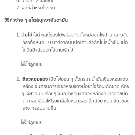
น้ำปลา 2 ช้อนโต๊ะ
ผักชีสำหรับโรยหน้า
วิธีทำง่าย ๆ สไตล์บุหงาอันดามัน
ต้มไข่
ใส่น้ำและไข่ลงไปพร้อมกันตั้งหม้อบนไฟปานกลางจับ
เวลาทั้งหมด 10 นาที
จากนั้นปิดเตาแล้วตักไข่ใส่น้ำเย็น เมื่อ
ไข่เย็นดีแล้วปอกใส่จานพักไว้
เจียวหอมแดง
เปิดไฟอ่อน ๆ ตั้งกระทะน้ำมันเจียวหอมแดง
เหลือง ขั้นตอนการเจียวหอมแดงนี้อย่าใจร้อนเด็ดขาด ค่อย
ๆ เจียวคนไปเรื่อยๆ จนกว่าหอมแดงจะเหลืองดีแล้วค่อยปิด
เตา ก่อนเจียวให้โรยเกลือในหอมซอยเล็กน้อย หอมเจียวของ
เราจะกรอบนานขึ้น