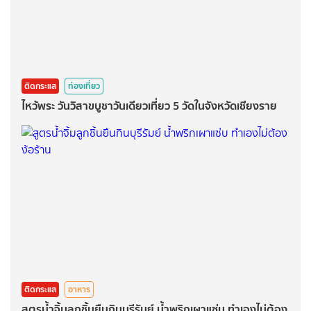
ติดกระแส
ท่องเที่ยว
ไหว้พระ วันวิสาขบูชาวันเดียวเที่ยว 5 วัดในจังหวัดเชียงราย
ติดกระแส
อาหาร
สูตรน้ำจิ้มลูกชิ้นยืนกินบุรีรัมย์ น้ำพริกเผาแซ่บ ทำเองไม่ต้อง