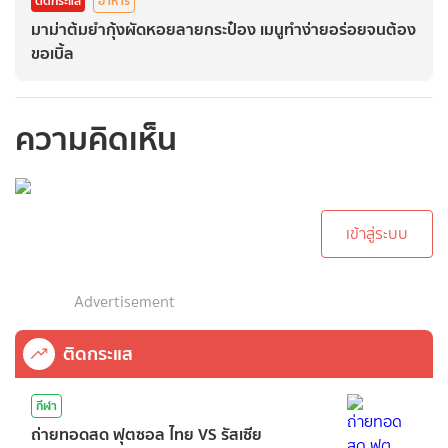
ติดกระแส
อาหาร
มาม่าต้มยำกุ้งผัดหอยลายกระป๋อง เมนูทำง่ายอร่อยจนต้อง
ขอเบิ้ล
ความคิดเห็น
กรุณาเข้าสู่ระบบเพื่อ
ทำการคอมเม้นต์
เข้าสู่ระบบ
Advertisement
ติดกระแส
กีฬา
ถ่ายทอดสด ฟุตซอล ไทย VS รัสเซีย