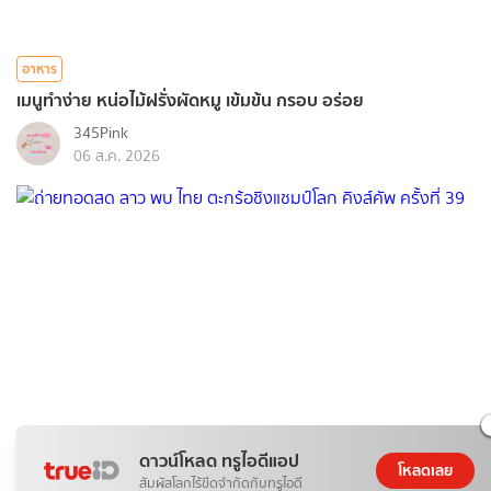
อาหาร
เมนูทำง่าย หน่อไม้ฝรั่งผัดหมู เข้มข้น กรอบ อร่อย
345Pink
06 ส.ค. 2026
ดาวน์โหลด ทรูไอดีแอป
กีฬา
โหลดเลย
สัมผัสโลกไร้ขีดจำกัดกับทรูไอดี