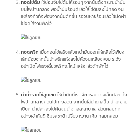
ทอดไข่ต้ม
ใช้ซ่อมจิ้มไข่ต้มให้รอบๆ จากนั้นตั้งกระทะน้ำมัน
บนไฟปานกลาง พอน้ำมันร้อนดีแล้วใส่ไข่ต้มลงไปทอด จน
เหลืองทั่วทั้งฟองจากนั้นตักขึ้น รอจนหายร้อนแล้วใช้มีดผ่า
ไข่จัดใส่จานพักไว้
ทอดพริก
เมื่อทอดไข่เสร็จแล้วเทน้ำมันออกให้เหลือไว้เพียง
เล็กน้อยจากนั้นนำพริกแห้งลงไปคั่วจนเหลืองหอม ระวัง
อย่าเปิดไฟแรงเดี๋ยวพริกจะไหม้ เสร็จแล้วตักพักไว้
ทำน้ำราดไข่ลูกเขย
ใช้น้ำมันที่เราเจียวหอมแดงเล็กน้อย ตั้ง
ไฟปานกลางค่อนไปทางอ่อน จากนั้นใส่น้ำตาลปี๊บ น้ำมะขาม
เปียก น้ำปลา ลงไปผัดจนน้ำตาลละลาย และส่วนผสมทุก
อย่างเข้ากันดี ชิมรสชาติ เปรี้ยว หวาน เค็ม กลมกล่อม