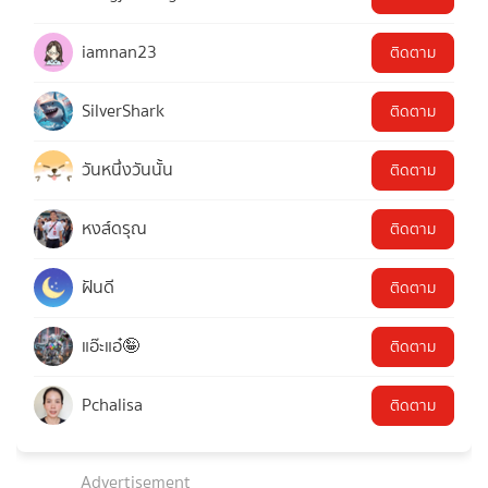
iamnan23
ติดตาม
SilverShark
ติดตาม
วันหนึ่งวันนั้น
ติดตาม
หงส์ดรุณ
ติดตาม
ฝันดี
ติดตาม
แอ๊ะแอ๋🤪
ติดตาม
Pchalisa
ติดตาม
Advertisement