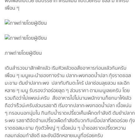
ฟังเพลงไปด้วย ชมบรรยากาศริมแม่น้ำไปด้วยครับ ชิลล์ มากครับ
เพื่อน ๆ
ภาพถ่ายโดยผู้เขียน
เดินสำรวจมาสักพักแล้ว เริมหิวแล้วขอสั่งอาหารก่อนแล้วกันครับ
เพื่อน ๆ เมนูแนะนำของทางร้าน ปลากะพงทอดน้ำปลา กุ้งราดซอส
มะขาม ต้มยำปลากะพง ปลาทับทิมตะไคร้ ปลาช่อนลุยสวน และอีก
หลาย ๆ เมนู รับรองว่าอร่อยสุด ๆ ส่วนราคา ตามเมนูเลยครับ โดย
รวมถือว่าไม่แพงน่ะครับ สั่งอาหารไปไม่นานพนักงานก็ยกมาให้แล้ว
ถือว่าเร็วน่ะครับส่วนรสชาติ เริ่มจากปลากะพงทอดน้ำปลา เนื้อแน่น
ๆ กรอบนอกนุ่มใน กินกับน้ำราดเปรี้ยวเค็มเผ็กดกำลังดี ต้มยำปลาก
ระพง รสชาติจัดจ้านเปรี้ยวเผ็ดกำลังดีบวกกับเนื้อปลาที่สดอร่อย กุ้ง
ราดซอสมะขาม กุ้งตัวใหญ่ ๆ เนื้อแน่น ๆ น้ำซอสราดเปรี้ยวหวาน
กลมกล่อมกำลังดี และยังมีอีกหลายเมนูที่อร่อยครับ