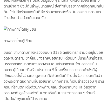
ยังมีโคมไฟสวย ๆ ที่ประดับอยู่รอบ ๆ ร้านกลางคืนจะสวยมากแถม
ด้านข้าง ๆ ยังมีต้นลำพูขนาดใหญ่ ยิ่งทำให้บรรยากาศยิ่งดูกลมกลืน
กันเข้าไปอีกร้านแห่งนั้นก็คือ ร้านอาหารนั่งจ้อ นั่นเองเรามาตามหา
ร้านดังกล่าวด้วยกันเลยครับ
ภาพถ่ายโดยผู้เขียน
ขับรถเข้ามาตามทางหลวงชนบท 3126 ฉะเชิงเทรา ร้านจะอยู่ในซอย
วัดผานิตารามเข้าค่อนข้างลึกหน่อยครับ แต่ขับมาไม่นานก็มาถึงร้าน
บรรยากาศหน้าตกแต่งสวยงาม เดินเข้ามาภายในร้านอาการเย็น
สบาย ผู้เขียนมาถึงร้านประมาณ 5 โมงครึ่งบรรยากาศกำลังดีผู้
เขียนเองตั้งใจว่าจะมาดูพระอาทิตย์ตกดินที่ร้านนั้งจ้อเขาบอกกันว่า
วิวพระอาทิตย์ตกดินที่นี่สวยมาก มาถึงที่ร้านก็เดินสำรวจรอบ ๆ ร้าน
ครับ ที่ร้านตกแต่งด้วยภาพถ่ายศิลปะต่างมากมาย และวัสดุจาก
ธรรมชาติ ดูแล้วลงตัวกันมากครับกับบรรยากาศรอบ ๆ ร้านที่
เป็นต้นลำพูนและไม้ป่าชายเลน