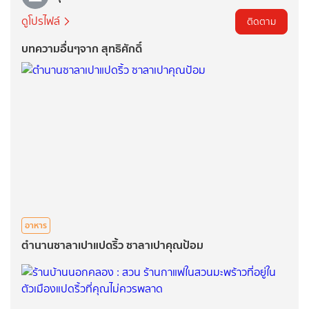
ดูโปรไฟล์
ติดตาม
บทความอื่นๆจาก สุทธิศักดิ์
อาหาร
ตำนานซาลาเปาแปดริ้ว ซาลาเปาคุณป้อม