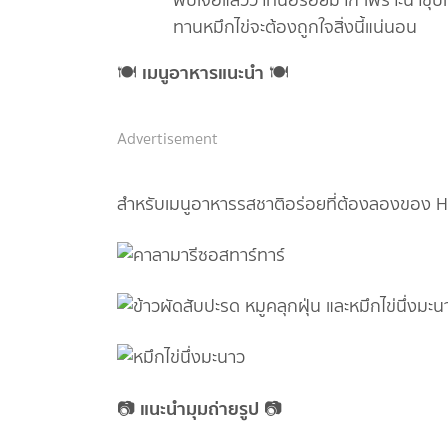
พบเจอแล้วว่าที่นี่อร่อยมาก เพราะน้ำซุป
ทานหมึกไข่จะต้องถูกใจสิ่งนี้แน่นอน
เมนูอาหารแนะนำ
🍽
🍽
Advertisement
สำหรับเมนูอาหารรสชาติอร่อยที่ต้องลองของ Hi
แนะนำมุมถ่ายรูป
📷
📷