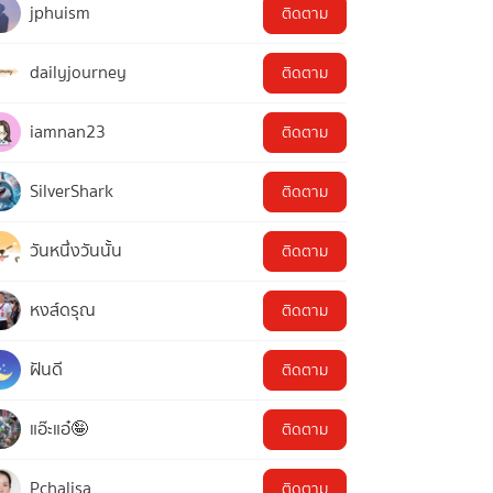
jphuism
ติดตาม
dailyjourney
ติดตาม
iamnan23
ติดตาม
SilverShark
ติดตาม
วันหนึ่งวันนั้น
ติดตาม
หงส์ดรุณ
ติดตาม
ฝันดี
ติดตาม
แอ๊ะแอ๋🤪
ติดตาม
Pchalisa
ติดตาม