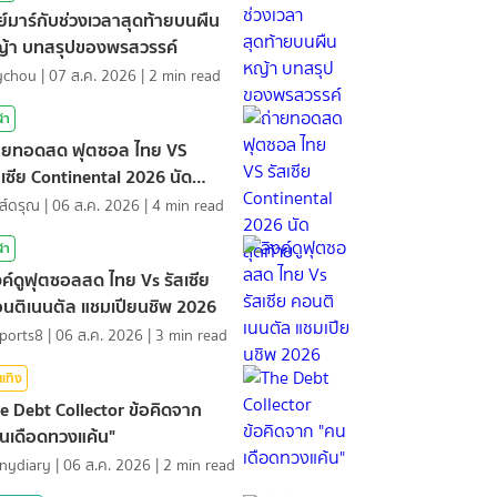
ย์มาร์กับช่วงเวลาสุดท้ายบนผืน
้า บทสรุปของพรสวรรค์
ychou
|
07 ส.ค. 2026
|
2
min read
ฬา
ายทอดสด ฟุตซอล ไทย VS
สเซีย Continental 2026 นัด
ดท้าย
ส์ดรุณ
|
06 ส.ค. 2026
|
4
min read
ฬา
งค์ดูฟุตซอลสด ไทย Vs รัสเซีย
นติเนนตัล แชมเปียนชิพ 2026
ports8
|
06 ส.ค. 2026
|
3
min read
นเทิง
e Debt Collector ข้อคิดจาก
นเดือดทวงแค้น"
nydiary
|
06 ส.ค. 2026
|
2
min read