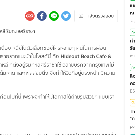
เน
หญ
แจ้งตรวจสอบ
Ja
กี
ถ่
อเนื่อง หนึ่งในตัวเลือกของใครหลายๆ คนในการผ่อน
รั
สุ
Hideout Beach Cafe &
่เราอยากแนะนำในโพสต์นี้ คือ
หง
ี ที่ตั้งอยู่ริมทะเลศรีราชา
ใช้เวลาขับรถจากกรุงเทพไม่
กี
้นเต็มหาด และทะเลสงบนิ่ง จึงทำให้วิวที่อยู่ตรงหน้า มีความ
ลิ
คอ
BS
ง ก่อนไปที่นี่ เพราะจะทำให้มีโอกาสได้ถ่ายรูปสวยๆ แบบเรา
บั
Th
"ค
po