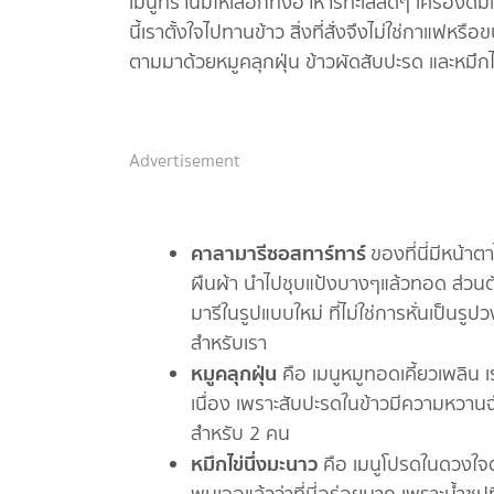
เมนูที่ร้านมีให้เลือกทั้งอาหารทะเลสดๆ เครื่อง
นี้เราตั้งใจไปทานข้าว สิ่งที่สั่งจึงไม่ใช่กาแฟห
ตามมาด้วยหมูคลุกฝุ่น ข้าวผัดสับปะรด และหมึก
Advertisement
คาลามารีซอสทาร์ทาร์
ของที่นี่มีหน้าตา
ผืนผ้า นำไปชุบแป้งบางๆแล้วทอด ส่วนตั
มารีในรูปแบบใหม่ ที่ไม่ใช่การหั่นเป็นรู
สำหรับเรา
หมูคลุกฝุ่น
คือ เมนูหมูทอดเคี้ยวเพลิน เร
เนื่อง เพราะสับปะรดในข้าวมีความหวาน
สำหรับ 2 คน
หมึกไข่นึ่งมะนาว
คือ เมนูโปรดในดวงใจต