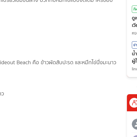
ที่เปรี้ยวเข้มข้นสะใจ บวกกับหมึกไข่แบบจัดเต็ม ใครชอบ
กี
ดู
เว
กี
หง
ข่
น้
ผู
deout Beach คือ ข้าวผัดสับปะรด และหมึกไข่นึ่งมะนาว
li