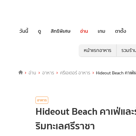
วันนี้
ดู
สิทธิพิเศษ
อ่าน
เกม
ตาตั้ง
หน้าแรกอาหาร
รวมร้า
อ่าน
อาหาร
ครีเอเตอร์ อาหาร
Hideout Beach คาเฟ่แล
อาหาร
Hideout Beach คาเฟ่และร
ริมทะเลศรีราชา