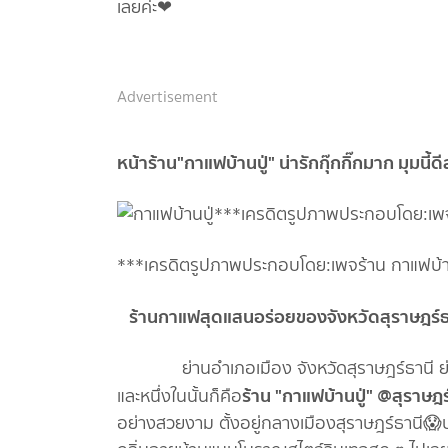
เลยค่ะ❤
Advertisement
หน้าร้าน"กาแฟบ้านปู่" น่ารักกุ๊กกิ๊กมาก มุมนี้ดี
***เครดิตรูปภาพประกอบโดย:เพจร้าน กาแฟบ้าน
ร้านกาแฟสุดแสนอร่อยของจังหวัดสุราษฎร
ย่านอำเภอเมือง จังหวัดสุราษฎร์ธานี ย่าน
ร้าน "กาแฟบ้านปู่" @สุราษฎร
และหนึ่งในนั้นก็คือ
อย่างสวยงาม ตั้งอยู่กลางเมืองสุราษฎร์ธานี😱บร