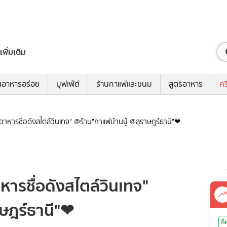
เพิ่มเติม
นอาหารอร่อย
บุฟเฟ่ต์
ร้านกาแฟและขนม
สูตรอาหาร
คร
อาหารชื่อดังสไตล์วินเทจ" @ร้าน"กาแฟบ้านปู่ @สุราษฎร์ธานี"❤
หารชื่อดังสไตล์วินเทจ"
าษฎร์ธานี"❤
กี