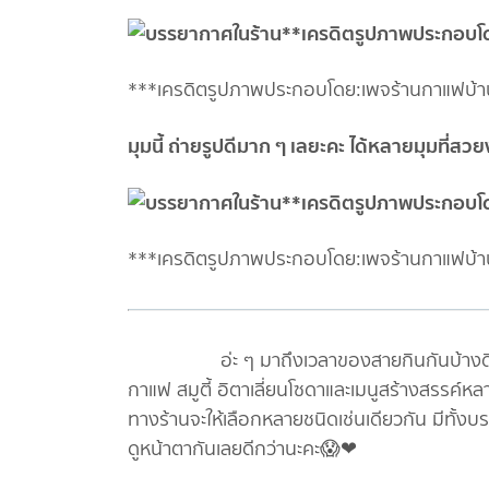
***เครดิตรูปภาพประกอบโดย:เพจร้านกาแฟบ้าน
มุมนี้ ถ่ายรูปดีมาก ๆ เลยะคะ ได้หลายมุมที่ส
***เครดิตรูปภาพประกอบโดย:เพจร้านกาแฟบ้าน
อ่ะ ๆ มาถึงเวลาของสายกินกันบ้างดีกว่า เ
กาแฟ สมูตี้ อิตาเลี่ยนโซดาและเมนูสร้างสรรค์ห
ทางร้านจะให้เลือกหลายชนิดเช่นเดียวกัน มีทั้งบราว
ดูหน้าตากันเลยดีกว่านะคะ😱❤