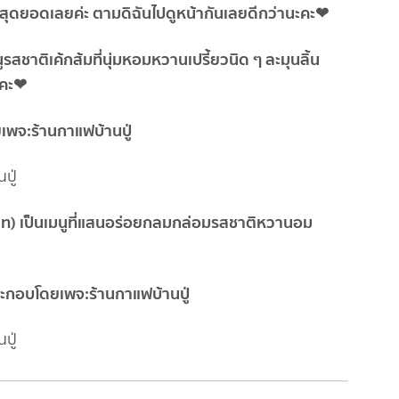
่อยสุดยอดเลยค่ะ ตามดิฉันไปดูหน้ากันเลยดีกว่านะคะ❤
รสชาติเค้กส้มที่นุ่มหอมหวานเปรี้ยวนิด ๆ ละมุนลิ้น
ะคะ❤
ปู่
บาท) เป็นเมนูที่แสนอร่อยกลมกล่อมรสชาติหวานอม
ปู่