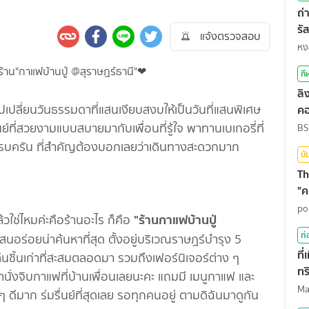
ถ่
รั
แจ้งตรวจสอบ
สุ
หง
กี
ลิ
ยนวันธรรมดาที่แสนเงียบสงบให้เป็นวันที่แสนพิเศษ
คอ
์ที่สวยงามแบบสบายมากับเพื่อนที่รู้ใจ พาทานเบเกอรี่ที่
BS
์ฟครบครัน ที่สำคัญต้องบอกเลยว่าเดินทางสะดวกมาก
บั
Th
"ค
po
"ร้านกาแฟบ้านปู่
ใช่ไหมค่ะคือร้านอะไร ก็คือ
ท่
สนอร่อยน่าค้นหาที่สุด ตั้งอยู่บริเวณราษฎร์บำรุง 5
ที
นชิ้นเก่าที่สะสมตลอดมา รวมถึงเฟอร์นิเจอร์ต่าง ๆ
ทร
นั่งจิบกาแฟที่บ้านเพื่อนเลยนะคะ แถมมี เมนูกาแฟ และ
มาก ร่มรื่นย์ที่สุดเลย รอทุกคนอยู่ ตามดิฉันมาดูกัน