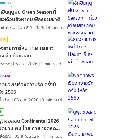
องเที่ยว
็กอินฤดูฝน Green Season ที่
ี่ยวเดือนสิงหาคม ฟีลธรรมชาติ
NamfahPhupha
|
06 ส.ค. 2026
|
4
min read
นเทิง
องรายการใหม่ True Haunt
ื่องเล่า คืนหลอน
eview
|
06 ส.ค. 2026
|
2
min read
ริมดวง
กัดขอพรเรื่องความรัก ครึ่งปี
ัง 2569
ไม่ว่าง
|
06 ส.ค. 2026
|
3
min read
ฬา
ฟุตซอลสด Continental 2026
ียดนาม พบ ไทย ถ่ายทอดสด
ฬา
ส์ดรุณ
|
05 ส.ค. 2026
|
4
min read