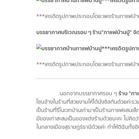
***เครดิตรูปภาพประกอบโดย:เพจร้านกาแฟบ้าน
บรรยากาศบริเวณรอบ ๆ ร้าน"กาแฟบ้านปู่" จั
***เครดิตรูปภาพประกอบโดย:เพจร้านกาแฟบ้าน
ร้าน "กา
นอกจากบรรยากาศรอบ ๆ
โซนข้างในร้านที่สวยงามให้ได้นั่งชิลกันด้วยค
เป็นร้านที่รีโนเวทบ้านเก่ามาเป็นร้านกาแฟแสนเล็ก
มีของเก่าสะสมเป็นของแต่งร้านด้วยนะคะ ไม่คิดว่า
ในกลางเมืองสุราษฎร์ธานีด้วยค่ะ ทำให้ดิฉันทั