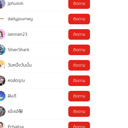
jphuism
ติดตาม
dailyjourney
ติดตาม
iamnan23
ติดตาม
SilverShark
ติดตาม
วันหนึ่งวันนั้น
ติดตาม
หงส์ดรุณ
ติดตาม
ฝันดี
ติดตาม
แอ๊ะแอ๋🤪
ติดตาม
Pchalisa
ติดตาม