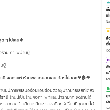
ท่
เช
เท
บั
ส่
สุด ๆ ไปเลยค่ะ
เร
KR
เส
ปู่
พิ
หล
์ธานี คอกาแฟ ห้ามพลาดบอกเลย ต้องไปลอง❤🏠❤
จิต
กี
นี้มีกาแฟแสนอร่อยแอบซ่อนตัวอยู่มากมายเลยทีเดียว
ดู
์ธานี
ร้านนี้เป็นร้านคอกาแฟที่แสนน่ารักมาก จัดร้านได้
เว
รยากาศร้านดีมากเป็นธรรมชาติสุดร่มรื่นย์ที่สุดเลย ได้
กี
หง