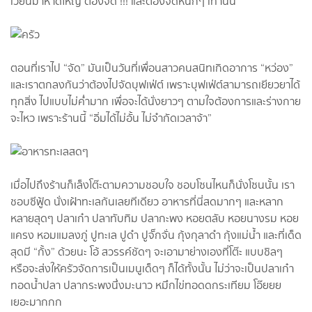
เวียนมาหาดใหญ่ ต้องจัด !!! และต้องจัดหนักๆ เท่านั้น
ตอนที่เราไป “จัด” มันเป็นวันที่เพื่อนสาวคนสนิทเกิดอาการ “หว่อง”
และเราตกลงกันว่าต้องไปจัดบุฟเฟ่ต์ เพราะบุฟเฟ่ต์สามารถเยียวยาได้
ทุกสิ่ง ไปแบบไม่ค่ำมาก เพื่อจะได้นั่งยาวๆ ตามใจต้องการและร่างกาย
จะไหว เพราะร้านนี้ “อิ่มได้ไม่อั้น ไม่จำกัดเวลาจ้า”
เมื่อไปถึงร้านก็เล็งโต๊ะตามความชอบใจ ชอบโซนไหนก็นั่งโซนนั้น เรา
ชอบซีฟู้ด นั่งเฝ้าทะเลกันเลยทีเดียว อาหารที่นี่สดมากๆ และหลาก
หลายสุดๆ ปลาเก๋า ปลาทับทิม ปลากะพง หอยตลับ หอยนางรม หอย
แครง หอมแมลงภู่ ปูทะเล ปูดำ ปูจั๊กจั่น กุ้งกุลาดำ กุ้งแม่น้ำ และที่เด็ด
สุดมี “กั้ง” ด้วยนะ โอ้ สวรรค์ชัดๆ จะเอามาย่างเองที่โต๊ะ แบบชิลๆ
หรือจะส่งให้ครัวจัดการเป็นเมนูเด็ดๆ ก็ได้ทั้งนั้น ไม่ว่าจะเป็นปลาเก๋า
ทอดน้ำปลา ปลากระพงนึ่งมะนาว หมึกไข่ทอดดกระเทียม โอ๊ยยย
เยอะมากกก