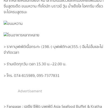
หลากหลายให้เลือกเลยจ๊ะ หม่าล่าที่มีเนื้อสัตว์และเครื่องเคียงพร้อมน้ำ
จิ้มสูตรเด็ด ขนมหวาน ทั้งโดนัท บราวนี่ วุ้น น้ำแข็งใส ไอศกรีม เดี๋ยว
จะไปครบสูตรนะ
> ราคาบุฟเฟ่ต์เนื้อกระทะ (198.-) บุฟเฟ่ต์ทะล(355.-) อิ่มไม่อั้นและไม่
จำกัดเวลา
> ร้านเปิดทุกวัน เวลา 15.30 น.–22.00 น.
> โทร. 074-815989, 095-7377831
Advertisement
> Fanpage : เอเซีย ซีฟู้ด บุพเฟ่ต์ Asia Seafood Buffet & Kratha