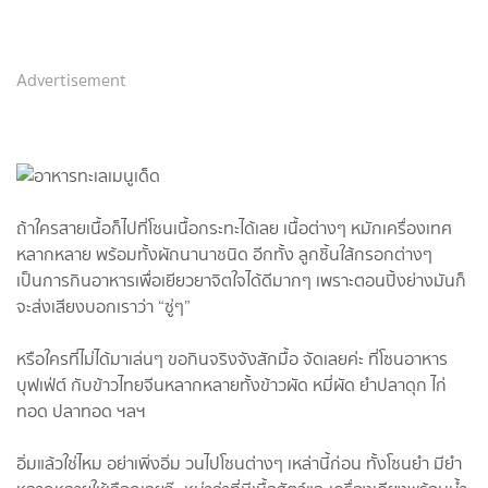
Advertisement
ถ้าใครสายเนื้อก็ไปที่โซนเนื้อกระทะได้เลย เนื้อต่างๆ หมักเครื่องเทศ
หลากหลาย พร้อมทั้งผักนานาชนิด อีกทั้ง ลูกชิ้นใส้กรอกต่างๆ
เป็นการกินอาหารเพื่อเยียวยาจิตใจได้ดีมากๆ เพราะตอนปิ้งย่างมันก็
จะส่งเสียงบอกเราว่า “ซู่ๆ”
หรือใครที่ไม่ได้มาเล่นๆ ขอกินจริงจังสักมื้อ จัดเลยค่ะ ที่โซนอาหาร
บุฟเฟ่ต์ กับข้าวไทยจีนหลากหลายทั้งข้าวผัด หมี่ผัด ยำปลาดุก ไก่
ทอด ปลาทอด ฯลฯ
อิ่มแล้วใช่ไหม อย่าเพิ่งอิ่ม วนไปโซนต่างๆ เหล่านี้ก่อน ทั้งโซนยำ มียำ