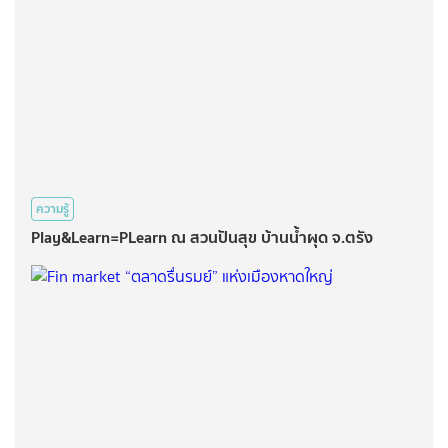
ความรู้
Play&Learn=PLearn ณ สวนปันสุข บ้านน้ำผุด จ.ตรัง