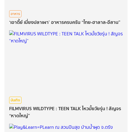
อาหาร
‘เอาดี้ย์ เมี่ยงปลาเผา’ อาหารครบครัน “ไทย-ฮาลาล-อีสาน”
บันเทิง
FILMVIRUS WILDTYPE : TEEN TALK ไหวมั้ยวัยรุ่น ! สัญจร
“หาดใหญ่”