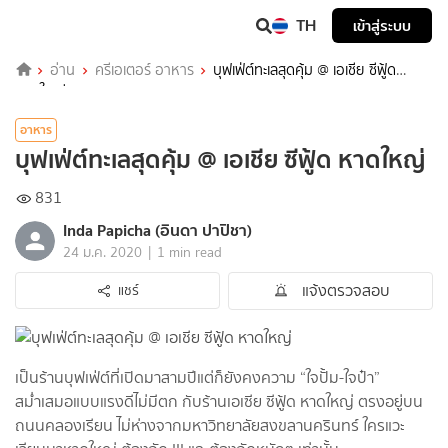
TH
เข้าสู่ระบบ
อ่าน
ครีเอเตอร์ อาหาร
บุฟเฟ่ต์ทะเลสุดคุ้ม @ เอเชีย ซีฟู้ด
หาดใหญ่
อาหาร
บุฟเฟ่ต์ทะเลสุดคุ้ม @ เอเชีย ซีฟู้ด หาดใหญ่
831
Inda Papicha (อินดา ปาปิชา)
|
24 ม.ค. 2020
1 min read
แจ้งตรวจสอบ
แชร์
เป็นร้านบุฟเฟ่ต์ที่เปิดมาสามปีแต่ก็ยังคงความ “ใจปั้ม-ใจป๋า”
สม่ำเสมอแบบแรงดีไม่มีตก กับร้านเอเซีย ซีฟู้ด หาดใหญ่ ตรงอยู่บน
ถนนคลองเรียน ไม่ห่างจากมหาวิทยาลัยสงขลานครินทร์ ใครแวะ