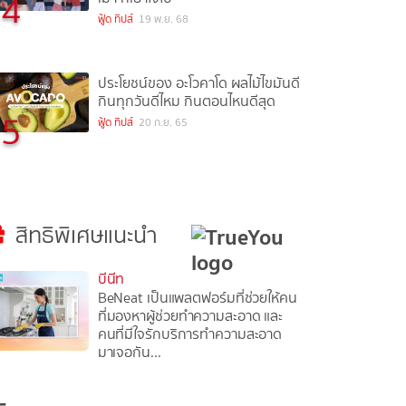
4
ฟู้ด ทิปส์
19 พ.ย. 68
ประโยชน์ของ อะโวคาโด ผลไม้ไขมันดี
กินทุกวันดีไหม กินตอนไหนดีสุด
5
ฟู้ด ทิปส์
20 ก.ย. 65
สิทธิพิเศษแนะนำ
บีนีท
BeNeat เป็นแพลตฟอร์มที่ช่วยให้คน
ที่มองหาผู้ช่วยทำความสะอาด และ
คนที่มีใจรักบริการทำความสะอาด
มาเจอกัน...