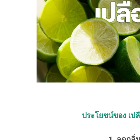
ประโยชน์ของ เ
ปล
1. ลดกลิ