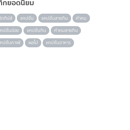
ท็กยอดนิยม
ู้ดทิปส์
แคปชั่น
แคปชั่นสายกิน
คำคม
คปชั่นอ่อย
แคปชั่นกิน
คำคมสายกิน
คปชั่นคาเฟ่
ผลไม้
แคปชั่นอาหาร