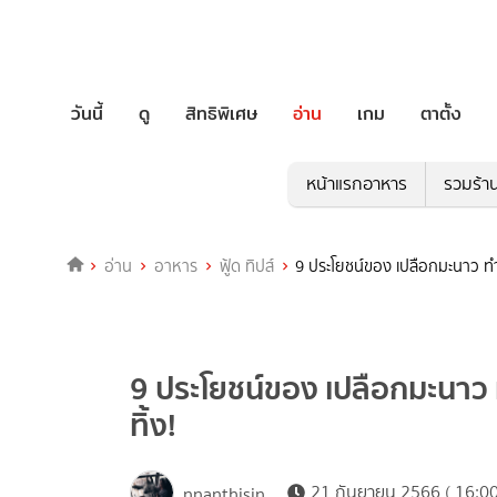
วันนี้
ดู
สิทธิพิเศษ
อ่าน
เกม
ตาตั้ง
หน้าแรกอาหาร
รวมร้า
อ่าน
อาหาร
ฟู้ด ทิปส์
9 ประโยชน์ของ เปลือกมะนาว ทำอะ
9 ประโยชน์ของ เปลือกมะนาว ท
ทิ้ง!
21 กันยายน 2566 ( 16:00
nnanthisin