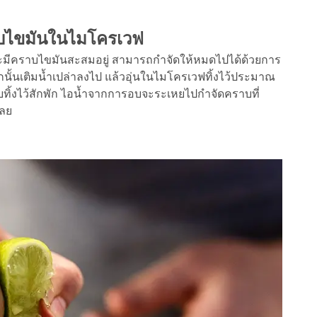
าบไขมันในไมโครเวฟ
มีคราบไขมันสะสมอยู่ สามารถกำจัดให้หมดไปได้ด้วยการ
ั้นเติมน้ำเปล่าลงไป แล้วอุ่นในไมโครเวฟทิ้งไว้ประมาณ
่อบทิ้งไว้สักพัก ไอน้ำจากการอบจะระเหยไปกำจัดคราบที่
เลย