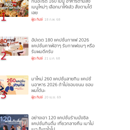
กินอะไรดี 160 เมนู อาหารตามสั่ง
เมนูใหม่ๆ เลือกมาให้แล้ว สั่งตามได้
1
เลย
ฟู้ด ทิปส์
18 ก.พ. 68
อัปเดต 180 แคปชั่นกาแฟ 2026
แคปชั่นคาเฟ่ฮาๆ รับกาแฟขมๆ หรือ
2
รับผมดีครับ
ฟู้ด ทิปส์
21 ม.ค. 68
มาใหม่ 260 แคปชั่นสายกิน แคปชั่
นอาหาร 2026 ถ้าไม่ชอบขนม ชอบ
3
ผมได้นะ
ฟู้ด ทิปส์
20 เม.ย. 69
อย่างเอา 120 แคปชั่นร้านนั่งชิล
แคปชั่นกินดื่ม เที่ยวกลางคืน เมาไม่
เมา ก็เอาใจไป