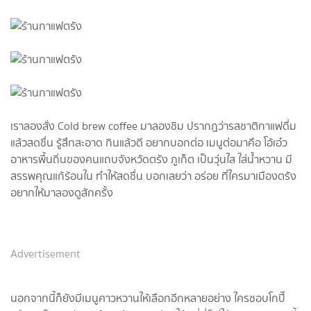
เราลองสั่ง Cold brew coffee มาลองชิม ปรากฎว่ารสชาติกาแฟดื่ม
แล้วสดชื่น รู้สึกสะอาด กินแล้วดี อยากบอกต่อ เมนูต่อมาคือ โอ้เอ๋ว
อาหารพื้นถิ่นของคนแถบจังหวัดตรัง ภูเก็ต เป็นวุ่นใส ใส่น้ำหวาน มี
สรรพคุณแก้ร้อนใน ทำให้สดชื่น บอกเลยว่า อร่อย ที่ใครมาเมืองตรัง
อยากให้มาลองดูสักครั้ง
Advertisement
นอกจากนี้ก็ยังมีเมนูคาวหวานให้เลือกอีกหลายอย่าง ใครชอบโกปี๊