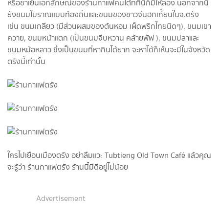
หรือชาเย็นเอกลักษณ์ของร้านกาแฟคนใต้ทที่นี่ก็มีให้ลอง นอกจากนี้
ยังขนมโบราณแบบท้องถิ่นและขนมของชาวจีนฮกเกี้ยนในจ.ตรัง
เช่น ขนมเกลียว (มีส่วนผสมของต้นหอม เผ็ดพริกไทยนิดๆ), ขนมเขา
ควาย, ขนมหน้าแตก (เป็นขนมจีบหวาน คล้ายพัฟ ), ขนมปลาและ
ขนมหม้อหลาว ซึ่งเป็นขนมที่หากินได้ยาก จะหาได้ก็เห็นจะมีในจังหวัด
ตรังนี้เท่านั้น
ใครไปเยือนเมืองตรัง อย่าลืมแวะ Tubtieng Old Town Café แล้วคุณ
จะรู้ว่า ร้านกาแฟตรัง ร้านนี้มีดีอยู่ไม่น้อย
Advertisement