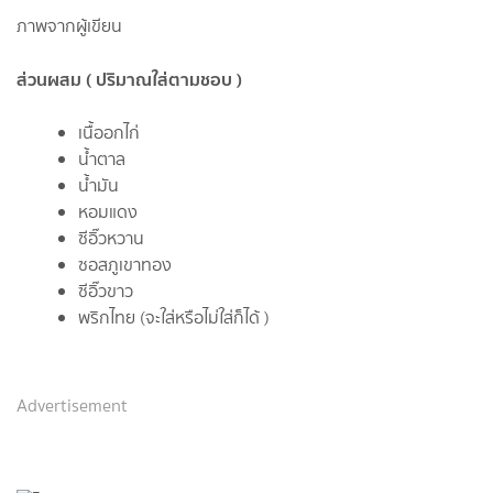
ภาพจากผู้เขียน
ส่วนผสม ( ปริมาณใส่ตามชอบ )
เนื้ออกไก่
น้ำตาล
น้ำมัน
หอมแดง
ซีอิ๊วหวาน
ซอสภูเขาทอง
ซีอิ๊วขาว
พริกไทย (จะใส่หรือไม่ใส่ก็ได้ )
Advertisement