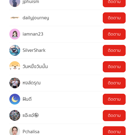
jphuism
ติดตาม
dailyjourney
ติดตาม
iamnan23
ติดตาม
SilverShark
ติดตาม
วันหนึ่งวันนั้น
ติดตาม
หงส์ดรุณ
ติดตาม
ฝันดี
ติดตาม
แอ๊ะแอ๋🤪
ติดตาม
Pchalisa
ติดตาม