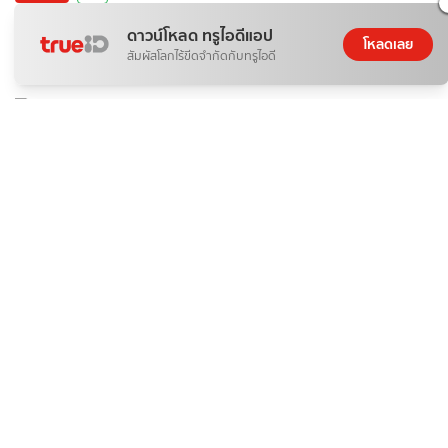
Ronald araujo คือใคร? เปิดเรื่องราวกองหลังลิเวอร์พูลคนใหม่
ดาวน์โหลด ทรูไอดีแอป
โหลดเลย
GuideKop
สัมผัสโลกไร้ขีดจำกัดกับทรูไอดี
10 ส.ค. 2026
ติดกระแส
ข่าวสาร
หุ้นกู้ คืออะไร? เจาะข้อดี-ความเสี่ยง ก่อนตัดสินใจลงทุน
linda
10 ส.ค. 2026