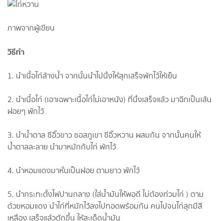
ภาพจากผู้เขียน
วิธีทำ
1. นำเนื้อไก่ล้างน้ำ จากนั้นนำไปนึ่งให้สุกเสร็จพักไว้ให้เย็น
2. นำเนื้อไก่ (เอาเฉพาะเนื้อไก่ไม่เอาหนัง) ที่นึ่งเสร็จแล้ว มาฉีกเป็นเส้น
ฝอยๆ พักไว้
3. นำน้ำตาล ซีอิ๊วขาว ซอสภูเขา ซีอิ๊วหวาน ผสมกัน จากนั้นคนให้
น้ำตาลละลาย นำมาหมักกับไก่ พักไว้
4. นำหอมแดงมาหั่นเป็นฝอย ตามยาว พักไว้
5. นำกระทะตั้งไฟปานกลาง (ใส่น้ำมันให้พอดี ไม่ต้องท่วมไก่ ) ตาม
ด้วยหอมแดง นำไก่ที่หมักไว้ลงไปทอดพร้อมกัน คนไปจนไก่สุกมีสี
เหลือง เสร็จแล้วตักขึ้น ให้สะเด็ดน้ำมัน