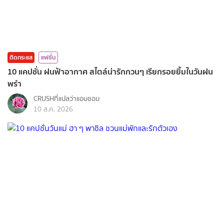
ติดกระแส
แฟชั่น
10 แคปชั่น ฝนฟ้าอากาศ สไตล์น่ารักกวนๆ เรียกรอยยิ้มในวันฝน
พรำ
CRUSHที่แปลว่าแอบชอบ
10 ส.ค. 2026