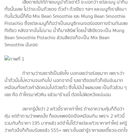
เสียดายไม่ได้ถ่ายเมนูน้ำถั่วเอาไว้ จะบอกว่า แต่ละเมนู น่ากิน
ทั้งนั้นเลย ไม่ว่าจะเป็นถั่วแดง ถั่วดำ ถั่วเขียว ฯลฯ และเมนูที่เราสั่งมา
กันในวันนี้ก็คือ Mix Bean Smoothie และ Mung Bean Smoothie
Pistachio ซึ่งแต่ละเมนูก็ถือว่าเป็นเมนูซิกเนเจอร์ของทางร้านกันเลย
ทีเดียว หลังจากนั้นไม่นาน น้ำก็มาเสิร์ฟ โดยน้ำสีเขียวจะเป็น Mung
Bean Smoothie Pistachio ส่วนสีแดงก็จะเป็น Mix Bean
Smoothie นั่นเอง
ถ้าถามว่ารสชาติเป็นยังไง บอกเลยว่าอร่อยมาก เพราะว่า
น้ำถั่วนั้นไม่หวานจนเกินไป นอกจากนี้ รสชาติของถั่วก็เข้มข้นมาก
เหมือนทั้งแก้วเค้าอัดแน่นไปด้วยถั่ว ซึ่งไม่มีน้ำผสมเลย เป็นถั่วล้วน ๆ
เลย คือ ถ้าใครมาหัวหิน แล้วมาร้านนี้ ต้องไม่ผิดหวังแน่นอน
อยากรู้มั้ยว่า 2 แก้วนี้ราคาเท่าไหร่ ถ้าเอาความคุ้มก็ถือว่า
คุ้ม แต่ถ้าถามว่าแพงมั้ย ก็แอบแพงนิดนึงเหมือนกัน เพราะ 2 แก้วนี้
รวมกันก็ราคา 195 บาทแล้ว แต่จำไม่ได้ว่าแต่ละแก้วราคาเท่าไหร่ แค่รู้
ว่าแก้วนึงก็เกือบร้อยแล้ว 555+ เพราะงั้นอย่ารู้ราคาเลยเดี๋ยวจะตกใจ