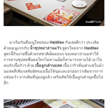
มาเริ่มกันที่เมนูใหม่ของ
Haidilao
กันเลยดีกว่า ประเดิม
ด้วยเมนูแรกกับ
น้ำซุปหม่าล่านมวัว
สูตรใหม่จาก
Haidilao
สูตรนี้กินง่ายขึ้นด้วยรสชาติเผ็ดอ่อนๆ ของหม่าล่านมทำให้
การทานซุปสดชื่นคอใครไม่ทานเผ็ดก็สามารถทานได้ เอาใจ
คนรักเนื้อรัวๆ ด้วย
เนื้อลูกเต๋านมสด
เนื้อวากิวหั๋นเต๋าแช่ในน้า
นมสดที่เพิ่มรสสัมผัสของเนื้อให้นุ่มและอร่อยกว่าเดิมจากการ
แช่นมวัว จากเดิมที่นุ่มอยู่แล้ว เสริมทัพให้เนื้อลูกเต๋านุ่มขึ้นไป
อีก