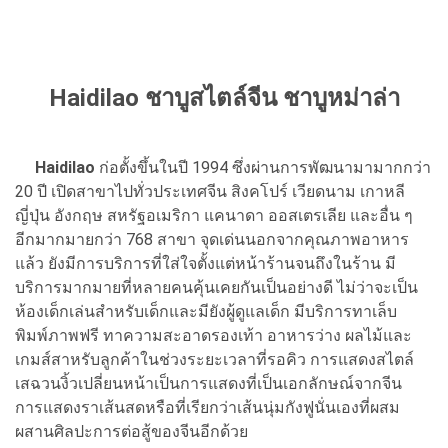
Haidilao ชาบูสไตล์จีน ชาบูหม่าล่า
Haidilao
ก่อตั้งขึ้นในปี 1994 ซึ่งผ่านการพัฒนามามากกว่า
20 ปี เปิดสาขาไปทั่วประเทศจีน สิงคโปร์ เวียดนาม เกาหลี
ญี่ปุ่น อังกฤษ สหรัฐอเมริกา แคนาดา ออสเตรเลีย และอื่น ๆ
อีกมากมายกว่า 768 สาขา จุดเด่นนอกจากคุณภาพอาหาร
แล้ว ยังมีการบริการที่ใส่ใจตั้งแต่หน้าร้านจนถึงในร้าน มี
บริการมากมายที่หลายคนคุ้นเคยกันเป็นอย่างดี ไม่ว่าจะเป็น
ห้องเด็กเล่นสำหรับเด็กและมียังผู้ดูแลเด็ก มีบริการทาเล็บ
พิมพ์ภาพฟรี ทาความสะอาดรองเท้า อาหารว่าง ผลไม้และ
เกมส์สาหรับลูกค้าในช่วงระยะเวลาที่รอคิว การแสดงสไตล์
เสฉวนงิ้วเปลี่ยนหน้าเป็นการแสดงที่เป็นเอกลักษณ์จากจีน
การแสดงราเส้นสดหรือที่เรียกว่าเส้นนุ่มกังฟูนั่นเองที่ผสม
ผสานศิลปะการต่อสู้ของจีนอีกด้วย