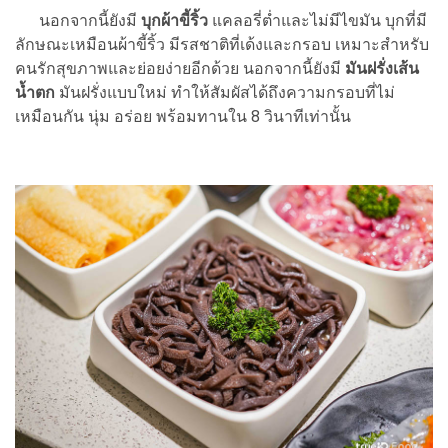
นอกจากนี้ยังมี
บุกผ้าขี้ริ้ว
แคลอรี่ตํ่าและไม่มีไขมัน บุกที่มี
ลักษณะเหมือนผ้าขี้ริ้ว มีรสชาติที่เด้งและกรอบ เหมาะสำหรับ
คนรักสุขภาพและย่อยง่ายอีกด้วย นอกจากนี้ยังมี
มันฝรั่งเส้น
นํ้าตก
มันฝรั่งแบบใหม่ ทำให้สัมผัสได้ถึงความกรอบที่ไม่
เหมือนกัน นุ่ม อร่อย พร้อมทานใน 8 วินาทีเท่านั้น