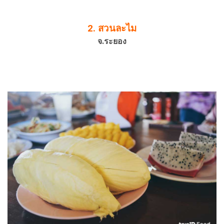
2. สวนละไม
จ.ระยอง