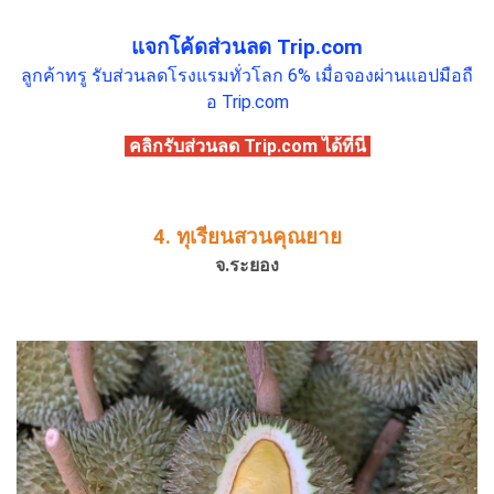
แจกโค้ดส่วนลด Trip.com
ลูกค้าทรู รับส่วนลดโรงแรมทั่วโลก 6% เมื่อจองผ่านแอปมือถื
อ Trip.com
คลิกรับส่วนลด Trip.com ได้ที่นี่
4. ทุเรียนสวนคุณยาย
จ.ระยอง