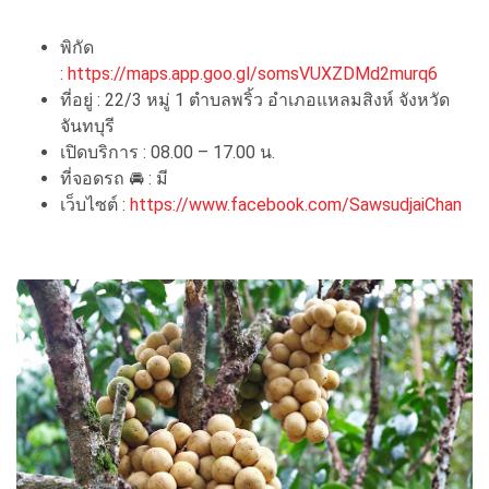
พิกัด
:
https://maps.app.goo.gl/somsVUXZDMd2murq6
ที่อยู่ : 22/3 หมู่ 1 ตำบลพริ้ว อำเภอแหลมสิงห์ จังหวัด
จันทบุรี
เปิดบริการ : 08.00 – 17.00 น.
ที่จอดรถ 🚘 : มี
เว็บไซต์ :
https://www.facebook.com/SawsudjaiChan