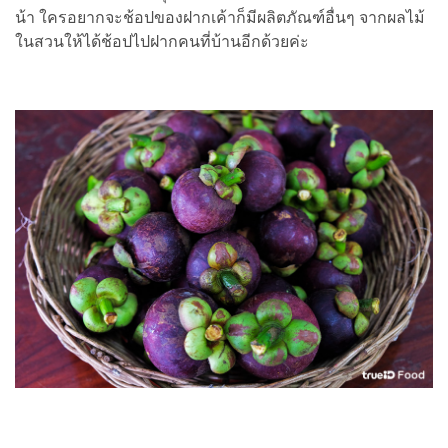
น้า ใครอยากจะช้อปของฝากเค้าก็มีผลิตภัณฑ์อื่นๆ จากผลไม้
ในสวนให้ได้ช้อปไปฝากคนที่บ้านอีกด้วยค่ะ