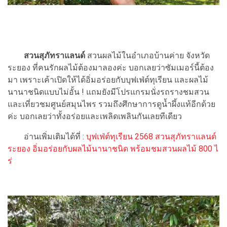
สวนสุภัทราแลนด์
สวนผลไม้ในอำเภอบ้านค่าย จังหวัด
ระยอง ที่คนรักผลไม้ต้องมาลองค่ะ บอกเลยว่าซัมเมอร์นี้ต้อง
มา เพราะเค้าเปิดให้ได้อิ่มอร่อยกับบุฟเฟ่ต์ทุเรียน และผลไม้
นานาชนิดแบบไม่อั้น ! แถมยังมีโปรแกรมนั่งรถรางชมสวน
และเที่ยวชมศูนย์สมุนไพร รวมถึงศึกษาการดูน้ำผึ้งแท้อีกด้วย
ค่ะ บอกเลยว่าทั้งอร่อยและเพลิดเพลินกันเลยทีเดียว
อ่านเพิ่มเติมได้ที่ :
บุฟเฟ่ต์ทุเรียน 2568 สวนสุภัทราแลนด์
ระยอง อิ่มอร่อยกับผลไม้นานาชนิด พร้อมชมสวนผลไม้ 800 ไ
ร่