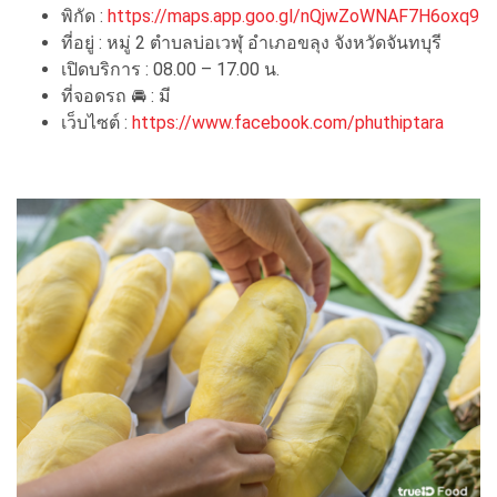
พิกัด :
https://maps.app.goo.gl/nQjwZoWNAF7H6oxq9
ที่อยู่ : หมู่ 2 ตำบลบ่อเวฬุ อำเภอขลุง จังหวัดจันทบุรี
เปิดบริการ : 08.00 – 17.00 น.
ที่จอดรถ 🚘 : มี
เว็บไซต์ :
https://www.facebook.com/phuthiptara