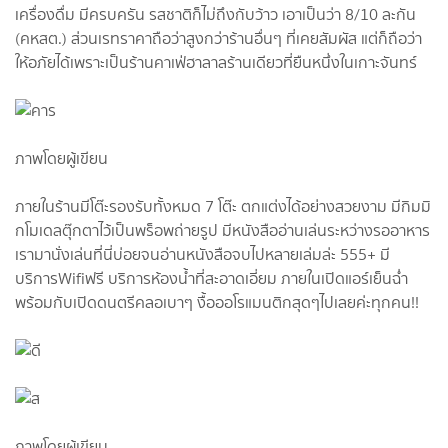
เครื่องดื่ม มีครบครัน รสชาติก็ไม่ถึงกับว้าว เอาเป็นว่า 8/10 ละกัน
(คหสต.) ส่วนเรทราคาถือว่าสูงกว่าร้านอื่นๆ ที่เคยสัมผัส แต่ก็ถือว่า
ให้อภัยได้เพราะเป็นร้านคาเฟ่ฮาลาลร้านเดียวที่ยืนหนึ่งในเกาะจันทร์
ภาพโดยผู้เขียน
ภายในร้านมีโต๊ะรองรับทั้งหมด 7 โต๊ะ ตกแต่งได้อย่างสวยงาม มีกิมมิ
กโมเดลตุ๊กตาไว้เป็นพร็อพถ่ายรูป มีหนังสืออ่านเล่นระหว่างรออาหาร
เรามานั่งเล่นที่นี่บ่อยจนอ่านหนังสือจบไปหลายเล่มล่ะ 555+ มี
บริการWifiฟรี บริการห้องน้ำที่สะอาดเอี่ยม ภายในเปิดแอร์เย็นฉ่ำ
พร้อมกับเปิดดนตรีคลอเบาๆ งื้อออโรแมนติกสุดๆไปเลยค่ะทุกคน!!
ภาพโดยผู้เขียน