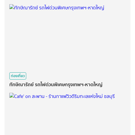
ท่องเที่ยว
ทักษิณารัถย์ รถไฟด่วนพิเศษกรุงเทพฯ-หาดใหญ่