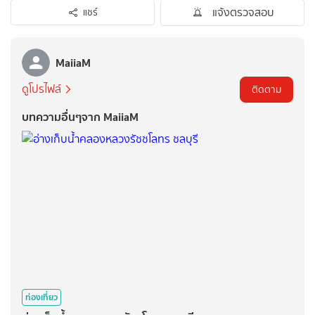
แจ้งตรวจสอบ
แชร์
MaiiaM
ดูโปรไฟล์
ติดตาม
บทความอื่นๆจาก MaiiaM
ท่องเที่ยว