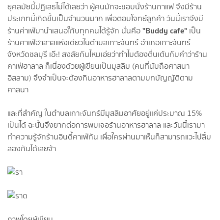
ยุคสมัยนี้ปฏิเสธไม่ได้เลยว่า ผู้คนมักจะชอบนั่งร้านกาแฟ จึงมีร้าน
ประเภทนี้เกิดขึ้นเป็นจำนวนมาก เพื่อตอบโจทย์ลูกค้า วันนี้เราจึงมี
"Buddy cafe"
ร้านค่าเฟ่มานำเสนอใ้กับทุกคนได้รู้จัก นั่นคือ
เป็น
ร้านคาเฟ่ฮาลาลแห่งเดียวในตำบลเกาะจันทร์ อำเภอเกาะจันทร์
จังหวัดชลบุรี เอ๊ะ! สงสัยกันไหมเอ่ยว่าทำไมต้องตื่นเต้นกับคำว่าร้าน
คาเฟ่ฮาลาล ก็เนื่องด้วยผู้เขียนเป็นมุสลิม (คนที่นับถือศาสนา
อิสลาม) จึงจำเป็นจะต้องกินอาหารฮาลาลตามบทบัญญัติตาม
ศาสนา
และที่สำคัญ ในตำบลเกาะจันทร์มีมุสลิมอาศัยอยู่แค่ประมาณ 15%
เป็นได้ ฉะนั้นจึงยากต่อการพบเจอร้านอาหารฮาลาล และวันนี้เรามา
ทำความรู้จักร้านอินดี้คาเฟ่กัน เผื่อใครผ่านมาเห็นก็สามารถแวะไปลิ้ม
ลองกันได้เลยจ้า
ภาพโดยผู้เขียน