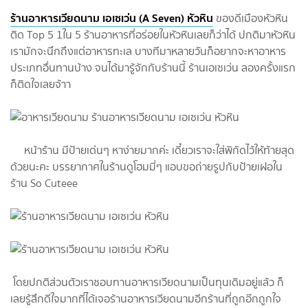
ร้านอาหารเวียดนาม เอเซเว่น (A Seven) หัวหิน
ของดีเมืองหัวหิน
ติด Top 5 1ใน 5 ร้านอาหารที่อร่อยในหัวหินเลยก็ว่าได้ ปกติมาหัวหิน
เรามักจะนึกถึงแต่อาหารทะเล บางทีมาหลายวันก็อยากจะหาอาหาร
ประเภทอื่นทานบ้าง จนได้มารู้จักกับร้านนี้ ร้านเอเซเว่น ลองครั้งแรก
ก็ติดใจเลยจ้าา
หน้าร้าน มีป้ายเด่นๆ หาง่ายมากค่ะ เดี๋ยวเราจะใส่พิกัดไว้ให้ท้ายสุด
ด้วยนะคะ บรรยากาศในร้านดูโฮมมี่ๆ แอบขอถ่ายรูปกับป้ายเฝอใน
ร้าน So Cuteee
โดยปกติส่วนตัวเราชอบทานอาหารเวียดนามเป็นทุนเดิมอยู่แล้ว ก็
เลยรู้สึกดีใจมากที่ได้เจอร้านอาหารเวียดนามอีกร้านที่ถูกอ๊กถูกใจ