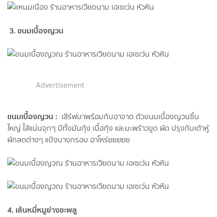
3. ขนมเบื้องญวน
Advertisement
ขนมเบื้องญวน :
เสิร์ฟมาพร้อมกับอาจาด ตัวขนมเบื้องญวนชิ้น
ใหญ่ ไส้แน่นจุกๆ มีทั้งมันกุ้ง เนื้อกุ้ง และมะพร้าวขูด ผัด ปรุงกับเต้าหู้
ผักสดต่างๆ แป้งบางกรอบ อาโหร่ยยยยย
4. เส้นหมี่หมูย่างชะพลู