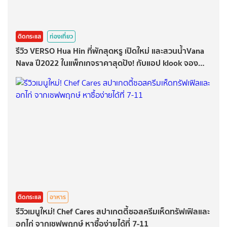
ติดกระแส
ท่องเที่ยว
รีวิว VERSO Hua Hin ที่พักสุดหรู เปิดใหม่ และสวนน้ำVana
Nava ปี2022 ในแพ็กเกจราคาสุดปัง! กับแอป klook จอง
ง่ายโปรเลิศ!
ติดกระแส
อาหาร
รีวิวเมนูใหม่! Chef Cares สปาเกตตี้ซอสครีมเห็ดทรัฟเฟิลและ
อกไก่ จากเชฟพฤกษ์ หาซื้อง่ายได้ที่ 7-11