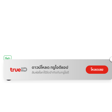
กีฬา
ถ่ายทอดสด ลาว พบ ไทย ตะกร้อชิงแชมป์โลก คิงส์คัพ ครั้งที่ 39
ดาวน์โหลด ทรูไอดีแอป
โหลดเลย
สัมผัสโลกไร้ขีดจำกัดกับทรูไอดี
หงส์ดรุณ
06 ส.ค. 2026