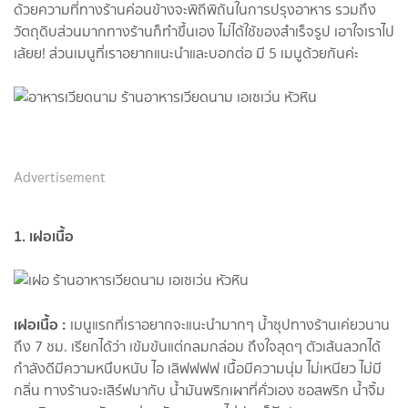
ด้วยความที่ทางร้านค่อนข้างจะพิถีพิถันในการปรุงอาหาร รวมถึง
วัตถุดิบส่วนมากทางร้านก็ทำขึ้นเอง ไม่ได้ใช้ของสำเร็จรูป เอาใจเราไป
เล้ยย! ส่วนเมนูที่เราอยากแนะนำและบอกต่อ มี 5 เมนูด้วยกันค่ะ
Advertisement
1. เฝอเนื้อ
เฝอเนื้อ :
เมนูแรกที่เราอยากจะแนะนำมากๆ น้ำซุปทางร้านเค่ยวนาน
ถึง 7 ชม. เรียกได้ว่า เข้มข้นแต่กลมกล่อม ถึงใจสุดๆ ตัวเส้นลวกได้
กำลังดีมีความหนึบหนับ ไอ เลิฟฟฟฟ เนื้อมีความนุ่ม ไม่เหนียว ไม่มี
กลิ่น ทางร้านจะเสิร์ฟมากับ น้ำมันพริกเผาที่คั่วเอง ซอสพริก น้ำจิ้ม