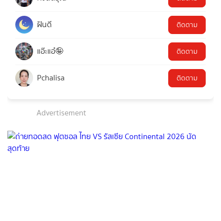
ฝันดี
ติดตาม
แอ๊ะแอ๋🤪
ติดตาม
Pchalisa
ติดตาม
Advertisement