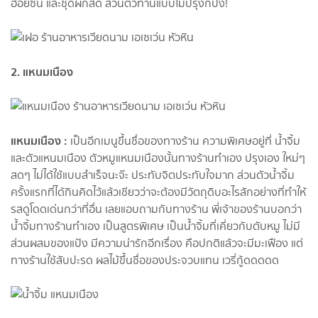
ฮอยซิน และชุดผักสด ส่วนตัวทานแบบไม่ปรุงก็ปัง!
2. แหนมเนือง
แหนมเนือง
:
เป็นอีกเมนูขึ้นชื่อของทางร้าน ความพิเศษอยู่ที่ น้ำจิ้ม
และตัวแหนมเนือง ตัวหมูแหนมเนืองนั้นทางร้านทำเอง ปรุงเอง ใหม่ๆ
สดๆ ไม่ได้ใช้แบบสำเร็จนะจ๊ะ ประทับจิตประทับใจมาก ส่วนตัวน้ำจิ้ม
ครั้งแรกที่ได้กินคิดไว้แล้วเชียวว่าจะต้องมีวัตถุดิบอะไรสักอย่างที่ทำให้
รสดูโดดเด่นกว่าที่อื่น เลยแอบถามกับทางร้าน พี่เจ้าของร้านบอกว่า
น้ำจิ้มทางร้านทำเอง เป็นสูตรพิเศษ เป็นน้ำจิ้มที่เคี่ยวกับตับหมู ไม่มี
ส่วนผสมของแป้ง มีความน่ารักอีกเรื่อง คือปกติแล้วจะมีมะเฟือง แต่
ทางร้านใช้สับปะรด ผลไม้ขึ้นชื่อของประจวบแทน เวรี่กู้ดดดดด