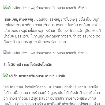
เส้นหมี่หมูย่างชะพลู :
ชุดนึงจะเสิร์ฟหมูย่างใบชะพลู 6ชิ้น เป็นเมนูที่
เราไม่เคยทานมาก่อน ตัวหมี่เวียดนามดีเลยหนึบหนับ ถูกใจคนเลิฟ
เส้นแบบเรา หมูย่างใบชะพลูทางร้านทำขึ้นเอง คัดสรรวัตถุดิบอย่างดี
น้ำจิ้มจะมีรสหวาน ให้ทานคู่กับผักดองที่ทางร้านทำเอง รสชาติจะตัด
กันลงตัว แอบกระซฺบว่า ผักดองอร่อยมากก
5. โรตีปักเป้า และ โรตีแป้งโฮลวีท
โรตีปักเป้า และ โรตีแป้งโฮลวีท : แปลกใหม่มากสำหรับเรา ไม่เคยเห็น
โรตีแบบนี้มาก่อน ทางร้านจะมี 2 สูตร เป็นโรตีแป้งปกติ และ แป้งโฮล
วีท ทางเราก็จัดมา 2 สูตรเลยจ้า อย่ารอช้า ทางร้านจะเสิร์ฟมากับ
นมข้น นะคะ จะราดเลย หรือ จะเอาไว้จิ้มก็แล้วแต่สะดวกได้เลยค่ะ ส่วน