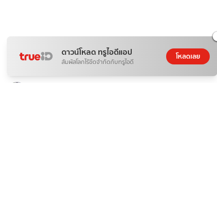
ดาวน์โหลด ทรูไอดีแอป
โหลดเลย
กีฬา
สัมผัสโลกไร้ขีดจำกัดกับทรูไอดี
ถ่ายทอดสด ลาว พบ ไทย ตะกร้อชิงแชมป์โลก คิงส์คัพ ครั้งที่ 39
หงส์ดรุณ
06 ส.ค. 2026