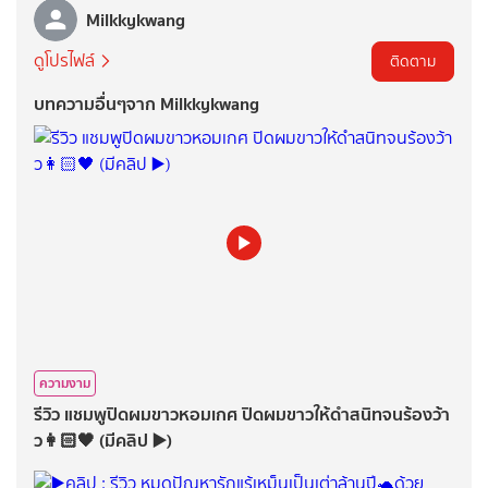
Milkkykwang
ดูโปรไฟล์
ติดตาม
บทความอื่นๆจาก Milkkykwang
ความงาม
รีวิว แชมพูปิดผมขาวหอมเกศ ปิดผมขาวให้ดำสนิทจนร้องว้า
ว👩🏻🖤 (มีคลิป ▶️)