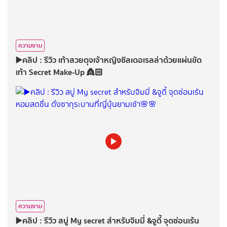
ความงาม
▶️คลิป : รีวิว เท้าสวยดุจเจ้าหญิงซิลเดอเรลล่าด้วยแผ่นขัด
เท้า Secret Make-Up 👸🏻
ความงาม
▶️คลิป : รีวิว สบู่ My secret สำหรับจิมมี่ &จูดี้ จุดซ่อนเร้น