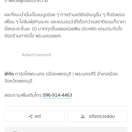
ภาพโดยผู้เขียนบทความ
และที่แนะนำนั้นเป็นเมนูอร่อย ๆ ทางร้านแต่ยังมีเมนูอื่น ๆ ที่อร่อยรอ
เพื่อน ๆ ไปสัมผัสกันนะคะ และแน่นอนว่าที่เด็ดกว่ารสชาติขนมก็ราคา
นี่แหละค่ะชิ้นละ 10 บาททุกชิ้นเลยอร่อยฟิน ประหยัด แถมประทับใจ
ต้องร้านทาร์ตไข่ พระนครเลยค่ะ
Advertisement
พิกัด
ทาร์ตไข่พระนคร (เมืองเพชรบุรี ) พระนครคีรี อำเภอเมือง
จังหวัดเพชรบุรี
สอบถามเพิ่มเติมโทร
096-914-4463
แจ้งตรวจสอบ
แชร์