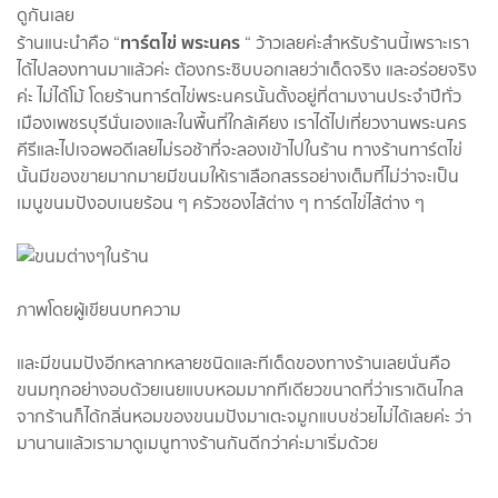
ดูกันเลย
ทาร์ตไข่ พระนคร
ร้านแนะนำคือ “
“ ว้าวเลยค่ะสำหรับร้านนี้เพราะเรา
ได้ไปลองทานมาแล้วค่ะ ต้องกระซิบบอกเลยว่าเด็ดจริง และอร่อยจริง
ค่ะ ไม่ได้โม้ โดยร้านทาร์ตไข่พระนครนั้นตั้งอยู่ที่ตามงานประจำปีทั่ว
เมืองเพชรบุรีนั่นเองและในพื้นที่ใกล้เคียง เราได้ไปเที่ยวงานพระนคร
คีรีและไปเจอพอดีเลยไม่รอช้าที่จะลองเข้าไปในร้าน ทางร้านทาร์ตไข่
นั้นมีของขายมากมายมีขนมให้เราเลือกสรรอย่างเต็มที่ไม่ว่าจะเป็น
เมนูขนมปังอบเนยร้อน ๆ ครัวซองไส้ต่าง ๆ ทาร์ตไข่ไส้ต่าง ๆ
ภาพโดยผู้เขียนบทความ
และมีขนมปังอีกหลากหลายชนิดและทีเด็ดของทางร้านเลยนั่นคือ
ขนมทุกอย่างอบด้วยเนยแบบหอมมากทีเดียวขนาดที่ว่าเราเดินไกล
จากร้านก็ได้กลิ่นหอมของขนมปังมาเตะจมูกแบบช่วยไม่ได้เลยค่ะ ว่า
มานานแล้วเรามาดูเมนูทางร้านกันดีกว่าค่ะมาเริ่มด้วย