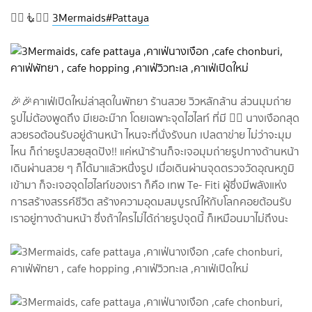
🧜‍♀️🧜🧜‍♂️
3Mermaids
#Pattaya
🎉🎉คาเฟ่เปิดใหม่ล่าสุดในพัทยา ร้านสวย วิวหลักล้าน ส่วนมุมถ่าย
รูปไม่ต้องพูดถึง มีเยอะม๊าก โดยเฉพาะจุดไฮไลท์ ที่มี 🧜‍♀️ นางเงือกสุด
สวยรอต้อนรับอยู่ด้านหน้า ไหนจะที่นั่งรังนก เปลตาข่าย ไม่ว่าจะมุม
ไหน ก็ถ่ายรูปสวยสุดปัง!! แค่หน้าร้านก็จะเจอมุมถ่ายรูปทางด้านหน้า
เดินผ่านสวย ๆ ก็ได้มาแล้วหนึ่งรูป เมื่อเดินผ่านจุดตรวจวัดอุณหภูมิ
เข้ามา ก็จะเจอจุดไฮไลท์ของเรา ก็คือ เทพ Te- Fiti ผู้ซึ่งมีพลังแห่ง
การสร้างสรรค์ชีวิต สร้างความอุดมสมบูรณ์ให้กับโลกคอยต้อนรับ
เราอยู่ทางด้านหน้า ซึ่งถ้าใครไม่ได้ถ่ายรูปจุดนี้ ก็เหมือนมาไม่ถึงนะ