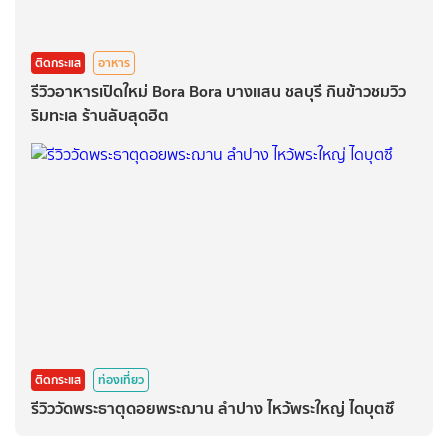
ติดกระแส
อาหาร
รีวิวอาหารเปิดใหม่ Bora Bora บางแสน ชลบุรี กินข้าวชมวิว
ริมทะเล ร้านลับสุดฮิต
ติดกระแส
ท่องเที่ยว
รีวิววัดพระธาตุดอยพระฌาน ลำปาง ไหว้พระใหญ่ ไดบุตซึ