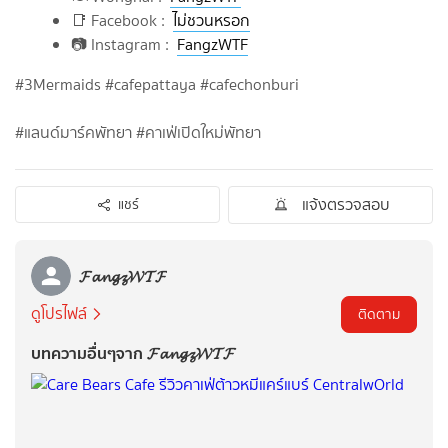
📑 Facebook :
ไม่ชวนหรอก
📷 Instagram :
FangzWTF
#3Mermaids #cafepattaya #cafechonburi
#แลนด์มาร์คพัทยา #คาเฟ่เปิดใหม่พัทยา
แจ้งตรวจสอบ
แชร์
𝓕𝓪𝓷𝓰𝔃𝓦𝓣𝓕
ดูโปรไฟล์
ติดตาม
บทความอื่นๆจาก 𝓕𝓪𝓷𝓰𝔃𝓦𝓣𝓕