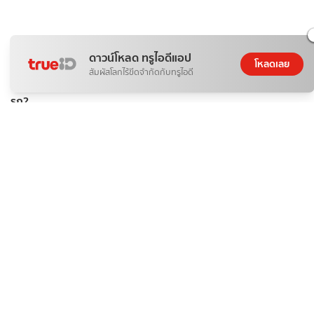
ดาวน์โหลด ทรูไอดีแอป
โหลดเลย
ติดกระแส
ข่าวสาร
สัมผัสโลกไร้ขีดจำกัดกับทรูไอดี
เบื้องหลัง ทำไม "น้ำมันเบนซิน" ถึงแพง และทางออกของคนรัก
รถ?
ดอกไม้กับสายน้ำ
07 ส.ค. 2026