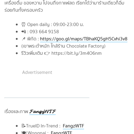
เครื่องดื่ม ของหวาน ไปจนถึงกาแฟสด เรียกได้ว่ามาร้านเดียวก็อิ่ม
ร่อยกันทั้งครอบครัว
⏰ Open daily : 09:00-23:00 น.
📲 : 093 664 9158
📌 พิกัด :
https://goo.gl/maps/TBhaKQ5gH5Cvhi3v8
(เขาพระตำหนัก ใกล้ร้าน Chocolate Factory)
รีวิวเพิ่มเติม 👉 https://bit.ly/3m4O6nm
Advertisement
𝓕𝓪𝓷𝓰𝔃𝓦𝓣𝓕
เรื่องและภาพ
📝TrueID In-Trend :
FangzWTF
🍽️ Wongnai :
FangzWTF