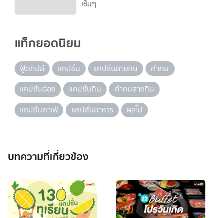
เย็นๆ
แท็กยอดนิยม
ฟู้ดทิปส์
แคปชั่น
แคปชั่นสายกิน
คำคม
แคปชั่นอ่อย
แคปชั่นกิน
คำคมสายกิน
แคปชั่นคาเฟ่
แคปชั่นอาหาร
ผลไม้
บทความที่เกี่ยวข้อง