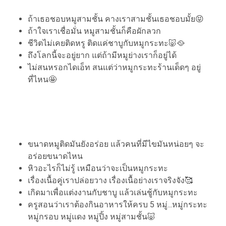
ถ้าเธอชอบหมูสามชั้น คางเราสามชั้นเธอชอบมั้ย😝
ถ้าใจเราเชื่อมั่น หมูสามชั้นก็คือผักลวก
ชีวิตไม่เคยติดหรู ติดแค่ชาบูกับหมูกระทะ🐷🥘
ถึงโลกนี้จะอยู่ยาก แต่ถ้ามีหมูย่างเราก็อยู่ได้
ไม่สนหรอกไดเอ็ท สนแต่ว่าหมูกระทะร้านเด็ดๆ อยู่
ที่ไหน🤩
ขนาดหมูติดมันยังอร่อย แล้วคนที่มีไขมันหน่อยๆ จะ
อร่อยขนาดไหน
หิวอะไรก็ไม่รู้ เหมือนว่าจะเป็นหมูกระทะ
เรื่องเนื้อคู่เราปล่อยวาง เรื่องเนื้อย่างเราจริงจัง🥰
เกิดมาเพื่อแต่งงานกับชาบู แล้วเล่นชู้กับหมูกระทะ
ครูสอนว่าเราต้องกินอาหารให้ครบ 5 หมู่...หมู่กระทะ
หมู่กรอบ หมู่แดง หมู่ปิ้ง หมู่สามชั้น🐷