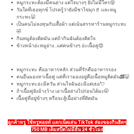
หมูกระทะต้องมีคนย่าง แต่ใจบางๆ ยังไม่มีใคร😝
วันใดที่เธอทุกข์ โปรดรู้ว่ายังมีชาไข่มุก🥤 และหมู
กระทะ🐷
เป็นคนไม่ลงทุนกับเสื้อผ้า แต่เน้นสรรหาร้านหมูกระทะ
🤣
กินหมูต้องติดมัน แต่ถ้ากินฉันต้องติดใจ
ข้างหน้าอ่ะหมูย่าง...แต่คนข้างๆ อ่ะเนื้อคู่😍
หมูกระทะ คืออาหารหลัก ส่วนที่รักคืออาหารรอง
คนอื่นมองหาเนื้อคู่ แต่ที่เรามองอยู่คือเนื้อหมูติดมัน🥓🐷
หมูกระทะอ่ะมีควัน ส่วนใจฉันอ่ะมีแต่เธอ💘
ถ้าเนื้อคู่ยังอ้างว้าง เอาเนื้อย่างไปก่อนได้มะ🤭
เนื้อคู่ที่อยู่ข้างๆ หรือจะสู้เนื้อย่างที่ติดมัน
ลูกค้าทรู ใช้ทรูพอยท์ แลกเน็ตเล่น TikTok ส่องของกินฮิตๆ
750 MB เต็มสปีดไม่มีอั้น 24 ชั่วโมง