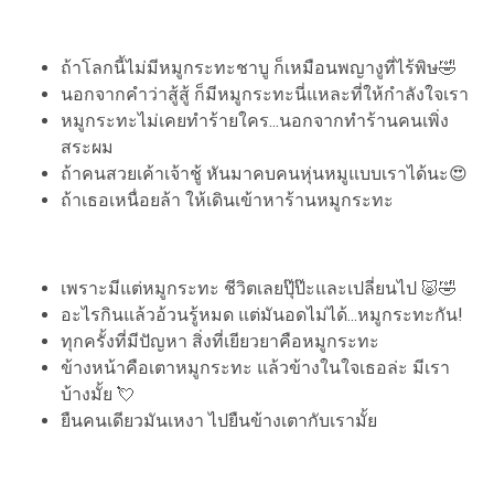
ถ้าโลกนี้ไม่มีหมูกระทะชาบู ก็เหมือนพญางูที่ไร้พิษ🤣
นอกจากคำว่าสู้สู้ ก็มีหมูกระทะนี่แหละที่ให้กำลังใจเรา
หมูกระทะไม่เคยทำร้ายใคร...นอกจากทำร้านคนเพิ่ง
สระผม
ถ้าคนสวยเค้าเจ้าชู้ หันมาคบคนหุ่นหมูแบบเราได้นะ😍
ถ้าเธอเหนื่อยล้า ให้เดินเข้าหาร้านหมูกระทะ
เพราะมีแต่หมูกระทะ ชีวิตเลยปุ๊ป๊ะและเปลี่ยนไป 🐷🤣
อะไรกินแล้วอ้วนรู้หมด แต่มันอดไม่ได้...หมูกระทะกัน!
ทุกครั้งที่มีปัญหา สิ่งที่เยียวยาคือหมูกระทะ
ข้างหน้าคือเตาหมูกระทะ แล้วข้างในใจเธอล่ะ มีเรา
บ้างมั้ย 💘
ยืนคนเดียวมันเหงา ไปยืนข้างเตากับเรามั้ย