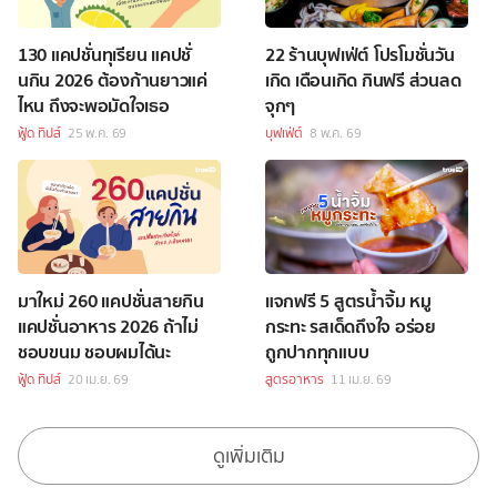
130 แคปชั่นทุเรียน แคปชั่
22 ร้านบุฟเฟ่ต์ โปรโมชั่นวัน
นกิน 2026 ต้องก้านยาวแค่
เกิด เดือนเกิด กินฟรี ส่วนลด
ไหน ถึงจะพอมัดใจเธอ
จุกๆ
ฟู้ด ทิปส์
25 พ.ค. 69
บุฟเฟ่ต์
8 พ.ค. 69
มาใหม่ 260 แคปชั่นสายกิน
แจกฟรี 5 สูตรน้ำจิ้ม หมู
แคปชั่นอาหาร 2026 ถ้าไม่
กระทะ รสเด็ดถึงใจ อร่อย
ชอบขนม ชอบผมได้นะ
ถูกปากทุกแบบ
ฟู้ด ทิปส์
20 เม.ย. 69
สูตรอาหาร
11 เม.ย. 69
ดูเพิ่มเติม