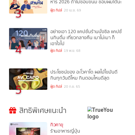
หาร 2026 ถ้าไม่ชอบขนม ชอบผมได้นะ
3
ฟู้ด ทิปส์
20 เม.ย. 69
อย่างเอา 120 แคปชั่นร้านนั่งชิล แคปชั่
นกินดื่ม เที่ยวกลางคืน เมาไม่เมา ก็
เอาใจไป
4
ฟู้ด ทิปส์
19 พ.ย. 68
ประโยชน์ของ อะโวคาโด ผลไม้ไขมันดี
กินทุกวันดีไหม กินตอนไหนดีสุด
5
ฟู้ด ทิปส์
20 ก.ย. 65
สิทธิพิเศษแนะนำ
กิวคาขุ
ร้านอาหารญี่ปุ่น