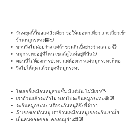
วันหยุดนี้นี้ขอแค่สิ่งเดียว ขอให้เธอพาเที่ยว แวะเลี้ยวเข้า
ร้านหมูกระทะ🥓🐷
ชวนวิ่งไม่ค่อยว่าง แต่ถ้าชวนกินปิ้งย่างว่างเสมอ 😇
หมูกระทะอยู่ที่ไหน เซลล์ลูไลท์อยู่ที่นั่น😅
ตอนนี้ไม่ต้องการปะทะ แต่ต้องการแค่หมูกระทะก็พอ
วิ่งไปให้สุด แล้วหยุดที่หมูกระทะ
ใจเธอก็เหมือนหมูสามชั้น มีเเต่มัน..ไม่มีเรา🥺
เราอ้วนแล้วจะทำไม หลบไปจะกินหมูกระทะ😂🐷
จะกินหมูกระทะ หรือจะกินหนูดีจ๊ะพี่จ๋าาา
ถ้าเธอชอบกินหมู เราอ้วนเหมือนหมูเธอจะกินเรามั้ย
เป็นคนชอลคอล...คอลหมูย่าง🥓🐷