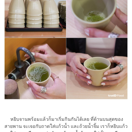
หยิบจานพร้อมแล้วก็มาเริ่มกินกันได้เลย ที่ด้านบนสุดของ
สายพาน จะเจอกับถาดใส่แก้วน้ำ และถ้วยน้ำจิ้ม เราก็หยิบแก้ว