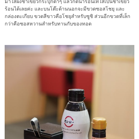
มาใส่ผงชาเขียวกระปุกดำๆ แล้วกดน้ำร้อนเทใส่เป็นชาเขียว
ร้อนได้เลยค่ะ และบนโต๊ะด้านนอกจะมีขวดซอสโชยุ และ
กล่องตะเกียบ ขวดสีขาวคือโชยุสำหรับซูชิ ส่วนอีกขวดที่เล็ก
กว่าคือซอสหวานสำหรับทานกับของทอด