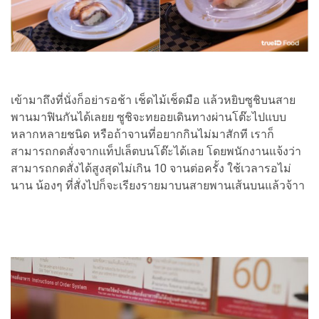
เข้ามาถึงที่นั่งก็อย่ารอช้า เช็ดไม้เช็ดมือ แล้วหยิบซูชิบนสาย
พานมาฟินกันได้เลยย ซูชิจะทยอยเดินทางผ่านโต๊ะไปแบบ
หลากหลายชนิด หรือถ้าจานที่อยากกินไม่มาสักที เราก็
สามารถกดสั่งจากแท็ปเล็ตบนโต๊ะได้เลย โดยพนักงานแจ้งว่า
สามารถกดสั่งได้สูงสุดไม่เกิน 10 จานต่อครั้ง ใช้เวลารอไม่
นาน น้องๆ ที่สั่งไปก็จะเรียงรายมาบนสายพานเส้นบนแล้วจ้าา