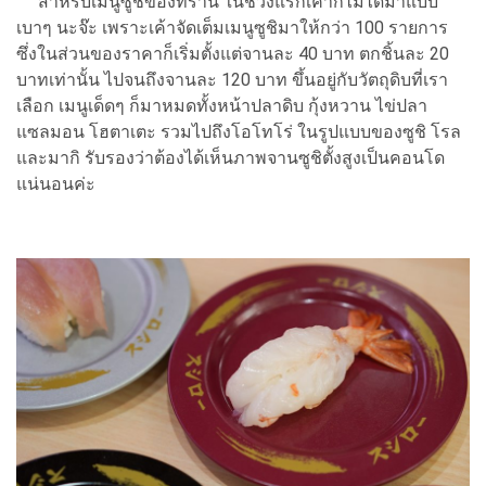
สำหรับเมนูซูชิของที่ร้าน ในช่วงแรกเค้าก็ไม่ได้มาแบบ
เบาๆ นะจ๊ะ เพราะเค้าจัดเต็มเมนูซูชิมาให้กว่า 100 รายการ
ซึ่งในส่วนของราคาก็เริ่มตั้งแต่จานละ 40 บาท ตกชิ้นละ 20
บาทเท่านั้น ไปจนถึงจานละ 120 บาท ขึ้นอยู่กับวัตถุดิบที่เรา
เลือก เมนูเด็ดๆ ก็มาหมดทั้งหน้าปลาดิบ กุ้งหวาน ไข่ปลา
แซลมอน โฮตาเตะ รวมไปถึงโอโทโร่ ในรูปแบบของซูชิ โรล
และมากิ รับรองว่าต้องได้เห็นภาพจานซูชิตั้งสูงเป็นคอนโด
แน่นอนค่ะ