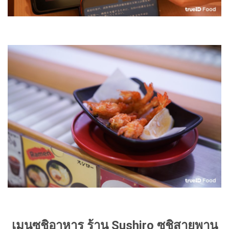
เมนูซูชิอาหาร ร้าน Sushiro ซูชิสายพาน