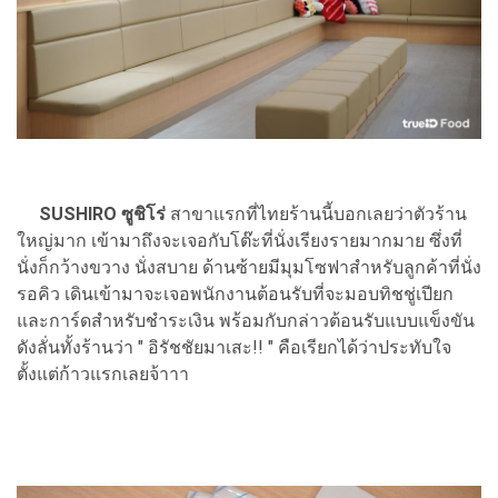
SUSHIRO ซูชิโร่
สาขาแรกที่ไทยร้านนี้บอกเลยว่าตัวร้าน
ใหญ่มาก เข้ามาถึงจะเจอกับโต๊ะที่นั่งเรียงรายมากมาย ซึ่งที่
นั่งก็กว้างขวาง นั่งสบาย ด้านซ้ายมีมุมโซฟาสำหรับลูกค้าที่นั่ง
รอคิว เดินเข้ามาจะเจอพนักงานต้อนรับที่จะมอบทิชชู่เปียก
และการ์ดสำหรับชำระเงิน พร้อมกับกล่าวต้อนรับแบบแข็งขัน
ดังลั่นทั้งร้านว่า " อิรัชชัยมาเสะ!! " คือเรียกได้ว่าประทับใจ
ตั้งแต่ก้าวแรกเลยจ้าาา