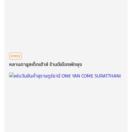
อาหาร
หลานตาชูสเต็กเฮ้าส์ ร้านดีเมืองพัทลุง