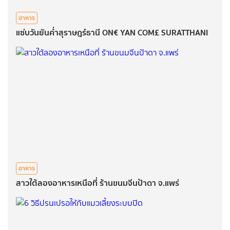
อาหาร
แซ่บวันยันค่ำสุราษฎร์ธานี ON€ YAN COM£ SURATTHANI
อาหาร
สาวใต้ลองอาหารเหนือที่ ร้านขนมจีนป้าดา จ.แพร่