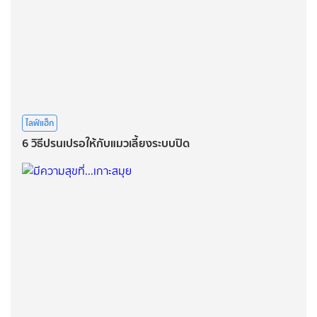
ไลฟ์แฮ็ก
6 วิธีปรนเปรอให้กับแมวเลี้ยงระบบปิด