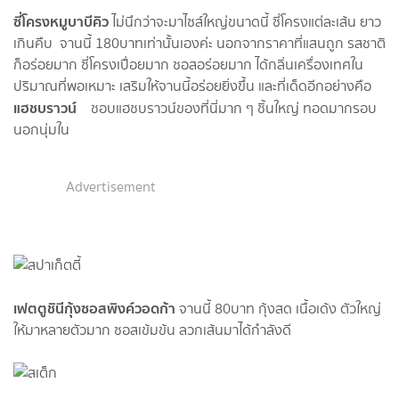
ซี่โครงหมูบาบีคิว
ไม่นึกว่าจะมาไซส์ใหญ่ขนาดนี้ ซี่โครงแต่ละเส้น ยาว
เกินคืบ จานนี้ 180บาทเท่านั้นเองค่ะ นอกจากราคาที่แสนถูก รสชาติ
ก็อร่อยมาก ซี่โครงเปื่อยมาก ซอสอร่อยมาก ได้กลิ่นเครื่องเทศใน
ปริมาณที่พอเหมาะ เสริมให้จานนี้อร่อยยิ่งขึ้น และที่เด็ดอีกอย่างคือ
แฮชบราวน์
ชอบแฮชบราวน์ของที่นี่มาก ๆ ชิ้นใหญ่ ทอดมากรอบ
นอกนุ่มใน
Advertisement
เฟตตูชินีกุ้งซอสพิงค์วอดก้า
จานนี้ 80บาท กุ้งสด เนื้อเด้ง ตัวใหญ่
ให้มาหลายตัวมาก ซอสเข้มข้น ลวกเส้นมาได้กำลังดี