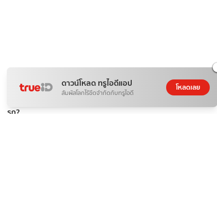
ดาวน์โหลด ทรูไอดีแอป
โหลดเลย
ติดกระแส
ข่าวสาร
สัมผัสโลกไร้ขีดจำกัดกับทรูไอดี
เบื้องหลัง ทำไม "น้ำมันเบนซิน" ถึงแพง และทางออกของคนรัก
รถ?
ดอกไม้กับสายน้ำ
07 ส.ค. 2026