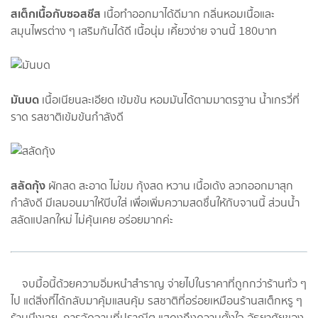
สเต็กเนื้อกับซอสชีส
เนื้อทำออกมาได้ดีมาก กลิ่นหอมเนื้อและ
สมุนไพรต่าง ๆ เสริมกันได้ดี เนื้อนุ่ม เคี้ยวง่าย จานนี้ 180บาท
มันบด
เนื้อเนียนละเอียด เข้มข้น หอมมันได้ตามมาตรฐาน น้ำเกรวี่ที่
ราด รสชาติเข้มข้นกำลังดี
สลัดกุ้ง
ผักสด สะอาด ไม่ขม กุ้งสด หวาน เนื้อเด้ง ลวกออกมาสุก
กำลังดี มีเลมอนมาให้บีบใส่ เพื่อเพิ่มความสดชื่นให้กับจานนี้ ส่วนน้ำ
สลัดแปลกใหม่ ไม่คุ้นเคย อร่อยมากค่ะ
จบมื้อนี้ด้วยความอิ่มหนำสำราญ จ่ายไปในราคาที่ถูกกว่าร้านทั่ว ๆ
ไป แต่สิ่งที่ได้กลับมาคุ้มแสนคุ้ม รสชาติที่อร่อยเหมือนร้านสเต็กหรู ๆ
ร้านนึงเลย การจัดจานที่ปราณีต แสดงถึงความตั้งใจ อัธยาศัยของ