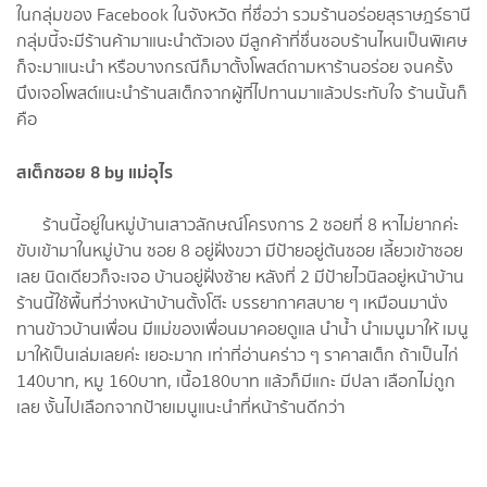
ในกลุ่มของ Facebook ในจังหวัด ที่ชื่อว่า รวมร้านอร่อยสุราษฎร์ธานี
กลุ่มนี้จะมีร้านค้ามาแนะนำตัวเอง มีลูกค้าที่ชื่นชอบร้านไหนเป็นพิเศษ
ก็จะมาแนะนำ หรือบางกรณีก็มาตั้งโพสต์ถามหาร้านอร่อย จนครั้ง
นึงเจอโพสต์แนะนำร้านสเต็กจากผู้ที่ไปทานมาแล้วประทับใจ ร้านนั้นก็
คือ
สเต็กซอย 8 by แม่อุไร
ร้านนี้อยู่ในหมู่บ้านเสาวลักษณ์โครงการ 2 ซอยที่ 8 หาไม่ยากค่ะ
ขับเข้ามาในหมู่บ้าน ซอย 8 อยู่ฝั่งขวา มีป้ายอยู่ต้นซอย เลี้ยวเข้าซอย
เลย นิดเดียวก็จะเจอ บ้านอยู่ฝั่งซ้าย หลังที่ 2 มีป้ายไวนิลอยู่หน้าบ้าน
ร้านนี้ใช้พื้นที่ว่างหน้าบ้านตั้งโต๊ะ บรรยากาศสบาย ๆ เหมือนมานั่ง
ทานข้าวบ้านเพื่อน มีแม่ของเพื่อนมาคอยดูแล นำน้ำ นำเมนูมาให้ เมนู
มาให้เป็นเล่มเลยค่ะ เยอะมาก เท่าที่อ่านคร่าว ๆ ราคาสเต็ก ถ้าเป็นไก่
140บาท, หมู 160บาท, เนื้อ180บาท แล้วก็มีแกะ มีปลา เลือกไม่ถูก
เลย งั้นไปเลือกจากป้ายเมนูแนะนำที่หน้าร้านดีกว่า