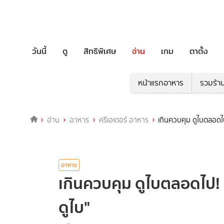
วันนี้
ดู
สิทธิพิเศษ
อ่าน
เกม
ตาตั้ง
หน้าแรกอาหาร
รวมร้า
อ่าน
อาหาร
ครีเอเตอร์ อาหาร
เกินควบคุม ดูไบตลอดไป
อาหาร
เกินควบคุม ดูไบตลอดไป! 
ดูไบ"