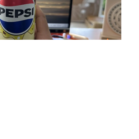
ข่
สิ
วิ
|
ข่
รา
ร
|
ข่
นได้อ่านกัน บอกเลยว่าเราต้องผ่านมหากาพย์การตามล่าที่
หน
แสในโซเชียลมีเดียทำเอาเราสับขาหลอกเก่งมาก เราโด
วิ
าออกท็อปส์ถึงสี่ห้าสาขาติดต่อกันแต่กลับไม่เจอเลยสักที่
|
่าหรือเราจะไม่มีวาสนาได้ลองชิมรสชาตินี้ซะแล้ว แต่สุดท้าย
ข่
พาที่พึ่งยามยากอย่างร้านสะดวกซื้อหน้าปากซอยอย่างเซ
สล
ียบร้อย พอเดินเข้าแถวบ้านปุ๊บ สายตาเหลือบไปเห็นวางอยู่
เด
บบเพื่อความชัวร์ เผื่อว่าถ้าเกิดดื่มแล้วติดใจขึ้นมาจะได้
W