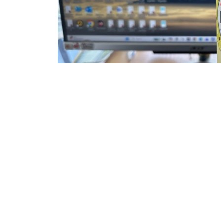
แต่กว่าจะได้เจ้าเป๊ปซี่ดูไบตัวนี้มารีวิวให้ทุกค
ทำเอาอารมณ์เสียไปไม่น้อยเลยทีเดียว เพราะกระ
นท็อปส์หลอกให้ตามหามาสองสามวันติด วิ่งวุ่นเข้
เดียว ตอนนั้นคือทั้งเหนื่อยทั้งหัวร้อน คิดในใจว
ความพยายามก็ไม่เคยทำร้ายใคร เพราะหันไปพึ่ง
เว่นอีเลฟเว่น พี่เว่นแถวบ้านเรานี่เองรับจบให้เร
บนชั้นแช่เย็นก็ไม่รอช้า รีบกดมาเลยเอามาทั้งสองแ