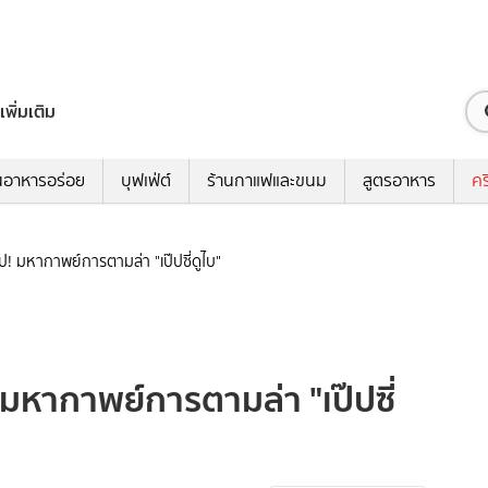
เพิ่มเติม
นอาหารอร่อย
บุฟเฟ่ต์
ร้านกาแฟและขนม
สูตรอาหาร
คร
! มหากาพย์การตามล่า "เป๊ปซี่ดูไบ"
มหากาพย์การตามล่า "เป๊ปซี่
ข่