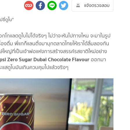
5 
แจ้งตรวจสอบ
แม
|
ข่
กโกแลตดูไบไม่ได้จริงๆ ไม่ว่าจะหันไปทางไหน จะมาในรูป
ub
งดื่ม พี่แกก็แลนดิ้งมาบุกตลาดไทยให้เราได้ลิ้มลองกัน
เก
ใหญ่ที่เป็นเจ้าพ่อแห่งการสร้างสรรค์รสชาติใหม่อย่าง
psi Zero Sugar Dubai Chocolate Flavour
ออกมา
ข่
ะแสดูไบมันเกินควบคุมไปแล้วจริงๆ
หน
ภา
ต
ข่
ข่
วิ
|